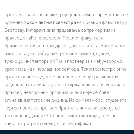
Програм Правне клинике траје
један семестар
. Настава се
одржава
током летњег семестра
на Правном факултету у
Београду. Интерактивна предавања са примерима из
праксе држаће професори Правног факултета,
Криминалистичко-полицијског универзитета, Национални
известилац за сузбијање трговине људима, судије,
тужиоци, инспектори МУП-а и партнери из међународних
организација и невладиног сектора. Током семестра биће
организоване и додатне активности попут различитих
радионица и семинара, посета државним институцијама и
праксе у невладиним организацијама које се баве
случајевима трговине људима. Максималан број студената
који се прима на програм Правне клинике за сузбијање
трговине људима је 30. Свим студентима који успешно
заврше програм додељује се сертификат.