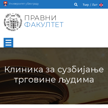
Универзитет у Београду
Ћир /
Лат
ПРАВНИ
ФАКУЛТЕТ
Клиника за сузбијање
трговине људима