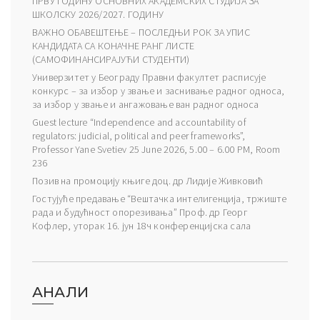
ПРВУ ГОДИНУ ОСНОВНИХ АКАДЕМСКИХ СТУДИЈА ЗА
ШКОЛСКУ 2026/2027. ГОДИНУ
ВАЖНО ОБАВЕШТЕЊЕ – ПОСЛЕДЊИ РОК ЗА УПИС
КАНДИДАТА СА КОНАЧНЕ РАНГ ЛИСТЕ
(САМОФИНАНСИРАЈУЋИ СТУДЕНТИ)
Универзитет у Београду Правни факултет расписује
конкурс – за избор у звање и заснивање радног односа,
за избор у звање и ангажовање ван радног односа
Guest lecture “Independence and accountability of
regulators: judicial, political and peer frameworks”,
Professor Yane Svetiev 25 June 2026, 5.00 – 6.00 PM, Room
236
Позив на промоцију књиге доц. др Лидије Живковић
Гостујуће предавање “Вештачка интелигенција, тржиште
рада и будућност опорезивања” Проф. др Георг
Кофлер, уторак 16. јун 18ч конференцијска сала
АНАЛИ