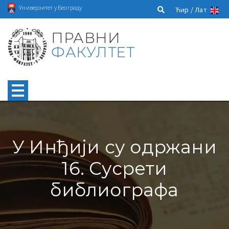
Универзитет у Београду
Ћир /
Лат
ПРАВНИ
ФАКУЛТЕТ
У Инђији су одржани
16. Сусрети
библиографа