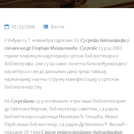
01/12/2008
Вести
У Инђији су 7. новембра одржани 16.
Сусрети библиографа у
спомен на др Георгија Михаиловића
.
Сусрете
су још 1983.
године покренули најугледнији српски библиотекари и
библиографи, они су од самог почетка били међународног
карактера и све до данашњих дана представљају
најзначајнију научно-стручну манифестацију у српском
библиотекарству.
На
Сусретима
су учествовале и три наше библиотекарке:
др Светлана Мирчов, библиотекар саветник, са радом
Библиотекарска деоница Милована Ђ. Глишића, Ивана
Пајић, виши библиотекар, са радом Др Миленко Р. Веснић –
поводом 19. тома
Српске ретроспективне библиографије.