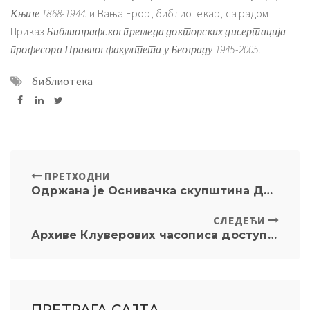
Књиге 1868-1944.
и Вања Ерор, библиотекар, са радом
Приказ
Библиографског прегледа докторских дисертација
професора Правног факултета у Београду 1945-2005
.
библиотека
ПРЕТХОДНИ
Одржана је Оснивачка скупштина Друштва библиотекара правних и сродних библиотека Југоисточне Европе
СЛЕДЕЋИ
Архиве Клуверових часописа доступне су преко “KoBSON”-а
ПРЕТРАГА САЈТА