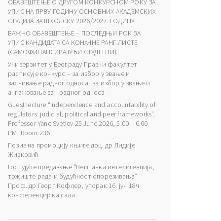
ОБАВЕШТЕЊЕ О ДРУГОМ КОНКУРСНОМ РОКУ ЗА
УПИС НА ПРВУ ГОДИНУ ОСНОВНИХ АКАДЕМСКИХ
СТУДИЈА ЗА ШКОЛСКУ 2026/2027. ГОДИНУ
ВАЖНО ОБАВЕШТЕЊЕ – ПОСЛЕДЊИ РОК ЗА
УПИС КАНДИДАТА СА КОНАЧНЕ РАНГ ЛИСТЕ
(САМОФИНАНСИРАЈУЋИ СТУДЕНТИ)
Универзитет у Београду Правни факултет
расписује конкурс – за избор у звање и
заснивање радног односа, за избор у звање и
ангажовање ван радног односа
Guest lecture “Independence and accountability of
regulators: judicial, political and peer frameworks”,
Professor Yane Svetiev 25 June 2026, 5.00 – 6.00
PM, Room 236
Позив на промоцију књиге доц. др Лидије
Живковић
Гостујуће предавање “Вештачка интелигенција,
тржиште рада и будућност опорезивања”
Проф. др Георг Кофлер, уторак 16. јун 18ч
конференцијска сала