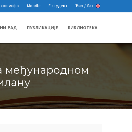
тски инфо
Moodle
Е студент
Ћир /
Лат
НИ РАД
ПУБЛИКАЦИЈЕ
БИБЛИОТЕКА
на међународном
илану