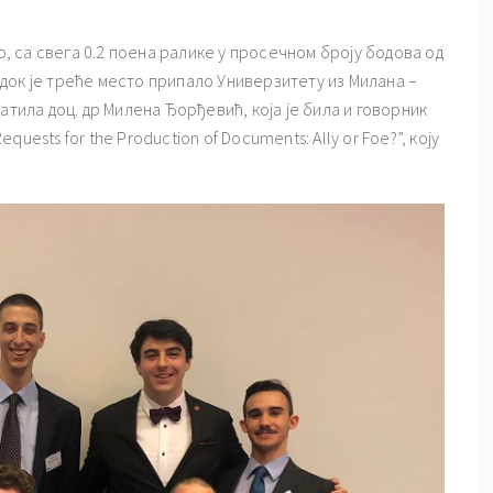
о, са свега 0.2 поена ралике у просечном броју бодова од
док је треће место припало Универзитету из Милана –
атила доц. др Милена Ђорђевић, која је била и говорник
ests for the Production of Documents: Ally or Foe?”, коју