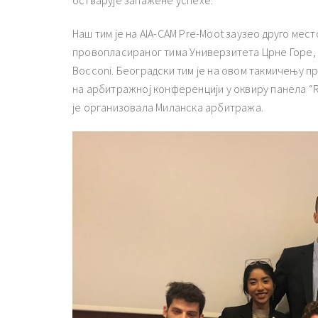
Наш тим је на AIA-CAM Pre-Moot заузео друго мест
провопласираног тима Универзитета Црне Горе, 
Bocconi. Београдски тим је на овом такмичењу пр
на арбитражној конференцији у оквиру панела “Requ
је организовала Миланска арбитража.