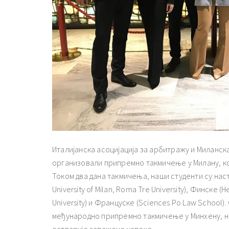
Италијанска асоцијација за арбитражу и Миланск
организовали припремно такмичење у Милану, кој
Током два дана такмичења, наши студенти су насту
University of Milan, Roma Tre University), Финске (He
University) и Француске (Sciences Po Law School
међународно припремно такмичење у Минхену, на
остварује запажене успехе.