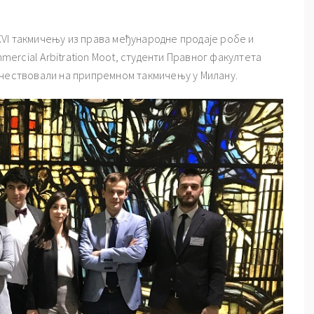
VI такмичењу из права међународне продаје робе и
mmercial Arbitration Moot, студенти Правног факултета
г. учествовали на припремном такмичењу у Милану.