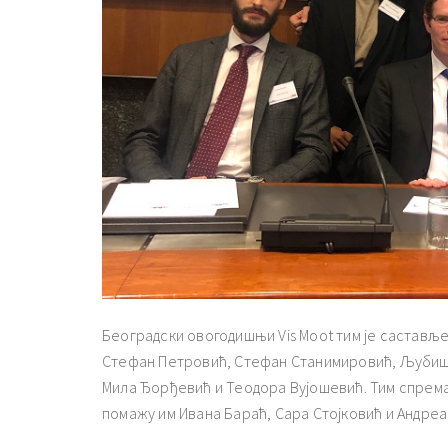
Београдски овогодишњи Vis Moot тим је састављен
Стефан Петровић, Стефан Станимировић, Љубиша 
Мила Ђорђевић и Теодора Вујошевић. Тим спрема
помажу им Ивана Бараћ, Сара Стојковић и Андреа