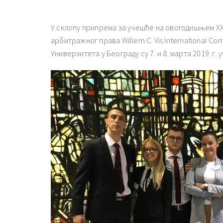
У склопу припрема за учешће на овогодишњем XX
арбитражног права Willem C. Vis International Co
Универзитета у Београду су 7. и 8. марта 2019. 