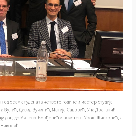
 од осам студената четврте године и мастер студија:
Вулић, Давид Вучинић, Матија Савовић, Уна Драганић,
ју доц. др Милена Ђорђевић и асистент Урош Живковић, а
 Николић.