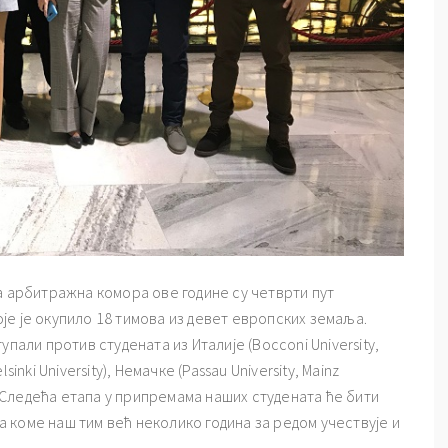
а арбитражна комора ове године су четврти пут
е је окупило 18 тимова из девет европских земаља.
пали против студената из Италије (Bocconi University,
lsinki University), Немачке (Passau University, Mainz
). Следећа етапа у припремама наших студената ће бити
 коме наш тим већ неколико година за редом учествује и