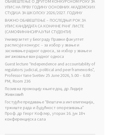
ОБАВЕШТЕЊЕ О ДРУГОМ КОНКУРСНОМ РОКУ ЗА
УПИС НА ПРВУ ГОДИНУ ОСНОВНИХ АКАДЕМСКИХ
СТУДИЈА ЗА ШКОЛСКУ 2026/2027. ГОДИНУ
ВАЖНО ОБАВЕШТЕЊЕ – ПОСЛЕДЊИ РОК ЗА
УПИС КАНДИДАТА СА КОНАЧНЕ РАНГ ЛИСТЕ
(САМОФИНАНСИРАЈУЋИ СТУДЕНТИ)
Универзитет у Београду Правни факултет
расписује конкурс – за избор у звање и
заснивање радног односа, за избор у звање и
ангажовање ван радног односа
Guest lecture “Independence and accountability of
regulators: judicial, political and peer frameworks”,
Professor Yane Svetiev 25 June 2026, 5.00 – 6.00
PM, Room 236
Позив на промоцију књиге доц. др Лидије
Живковић
Гостујуће предавање “Вештачка интелигенција,
тржиште рада и будућност опорезивања”
Проф. др Георг Кофлер, уторак 16. јун 18ч
конференцијска сала