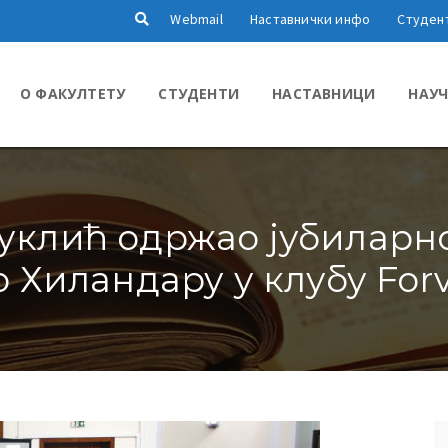
Webmail
Наставнички инфо
Студен
О ФАКУЛТЕТУ
СТУДЕНТИ
НАСТАВНИЦИ
НАУЧ
уклић одржао јубилар
 Хиландару у клубу F