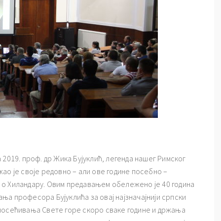
 2019. проф. др Жика Бујуклић, легенда нашег Римског
жао је своје редовно – али ове године посебно –
о Хиландару. Овим предавањем обележено је 40 година
ња професора Бујуклића за овај најзначајнији српски
посећивања Свете горе скоро сваке године и држања