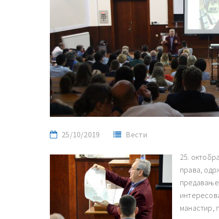
25/10/2019
Вести
25. октобра
права, одр
предавање 
интересова
манастир, 