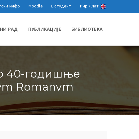
тски инфо
Moodle
Е студент
Ћир /
Лат
НИ РАД
ПУБЛИКАЦИЈЕ
БИБЛИОТЕКА
но 40-годишње
orvm Romanvm