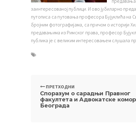
предавања 
заинтересованој публици. И ово јубиларно преда
путописа са путовања професора Бујуклића на Св
бројним фотографијама, са причом о историји Хил
предавањима из Римског права, професор Бујукли
публика је с великим интересовањем слушала пр
ПРЕТХОДНИ
Споразум о сарадњи Правног
факултета и Адвокатске комо
Београда