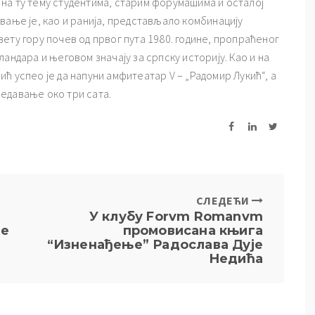
на ту тему студентима, старим форумашима и осталој
вање је, као и ранија, представљало комбинацију
ету гору почев од првог пута 1980. године, пропраћеног
андара и његовом значају за српску историју. Као и на
ћ успео је да напуни амфитеатар V – „Радомир Лукић“, а
едавање око три сата.
СЛЕДЕЋИ
У клубу Forvm Romanvm
ре
промовисана књига
“Изненађење” Радослава Дује
Недића