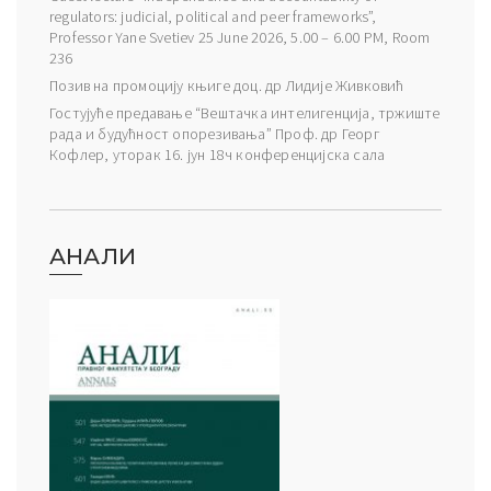
regulators: judicial, political and peer frameworks”,
Professor Yane Svetiev 25 June 2026, 5.00 – 6.00 PM, Room
236
Позив на промоцију књиге доц. др Лидије Живковић
Гостујуће предавање “Вештачка интелигенција, тржиште
рада и будућност опорезивања” Проф. др Георг
Кофлер, уторак 16. јун 18ч конференцијска сала
АНАЛИ