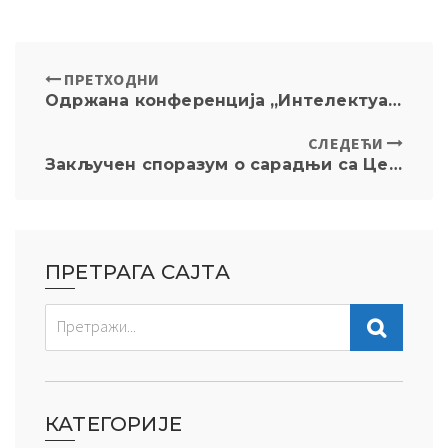
ПРЕТХОДНИ
Одржана конференција „Интелектуална својина и интернет 2020“
СЛЕДЕЋИ
Закључен споразум о сарадњи са Центром за интеграцијска и цивилизацијска истраживања Руске Академије Наука
ПРЕТРАГА САЈТА
КАТЕГОРИЈЕ