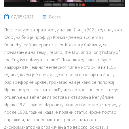
07/05/2021
Вести
После паузе за празнике, у петак, 7. маја 2021. године, гост
Форума био је проф. др Колман Денехи (Coleman
Dennehy) са Универзитетског Колеџа у Даблину, са
предавањем на тему „Ireland, the law, and a long history of
the English colony in Ireland“. Почевши од папске буле
Хадријана IV (јединог енглеског папе у историји) из 1155.
године, којом је Хенрију II дозвољена инвазија на Ирску
ради реформе цркве, приказао нам је како се положај
Ирске под енглеском влашћу мењао кроз векове, све до
отцепљења већег дела острва и стварања Републике
Ирске 1921. године. Нарочиту пажњу посветио је периоду
после 1603. године, када је правни статус Ирске постао
најлошији, за становништво прописана многа
дискриминаторна ограничења по верској основи, а