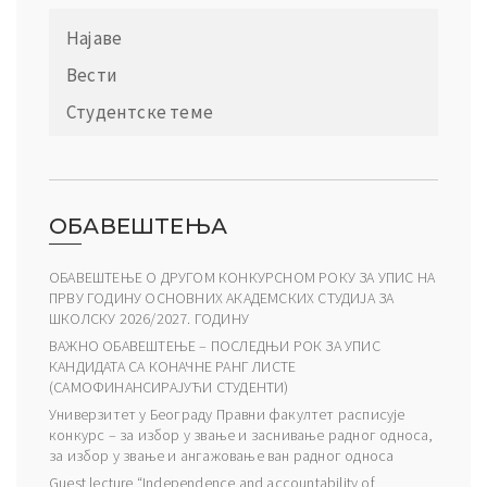
Најаве
Вести
Студентске теме
ОБАВЕШТЕЊА
ОБАВЕШТЕЊЕ О ДРУГОМ КОНКУРСНОМ РОКУ ЗА УПИС НА
ПРВУ ГОДИНУ ОСНОВНИХ АКАДЕМСКИХ СТУДИЈА ЗА
ШКОЛСКУ 2026/2027. ГОДИНУ
ВАЖНО ОБАВЕШТЕЊЕ – ПОСЛЕДЊИ РОК ЗА УПИС
КАНДИДАТА СА КОНАЧНЕ РАНГ ЛИСТЕ
(САМОФИНАНСИРАЈУЋИ СТУДЕНТИ)
Универзитет у Београду Правни факултет расписује
конкурс – за избор у звање и заснивање радног односа,
за избор у звање и ангажовање ван радног односа
Guest lecture “Independence and accountability of