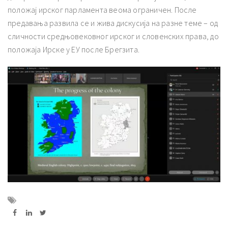
положај ирског парламента веома ограничен. После
предавања развила се и жива дискусија на разне теме – од
сличности средњовековног ирског и словенских права, до
положаја Ирске у ЕУ после Брегзита.