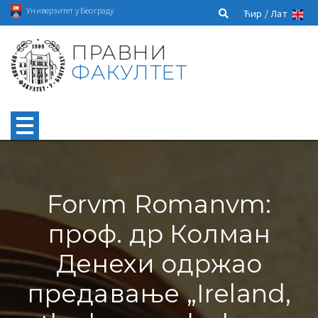
Универзитет у Београду
Ћир /
Лат
ПРАВНИ
ФАКУЛТЕТ
Forvm Romanvm:
проф. др Колман
Денехи одржао
предавање „Ireland,