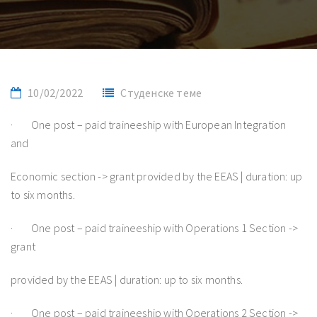
10/02/2022
Студенске теме
· One post – paid traineeship with European Integration
and
Economic section -> grant provided by the EEAS | duration: up
to six months.
· One post – paid traineeship with Operations 1 Section ->
grant
provided by the EEAS | duration: up to six months.
· One post – paid traineeship with Operations 2 Section ->