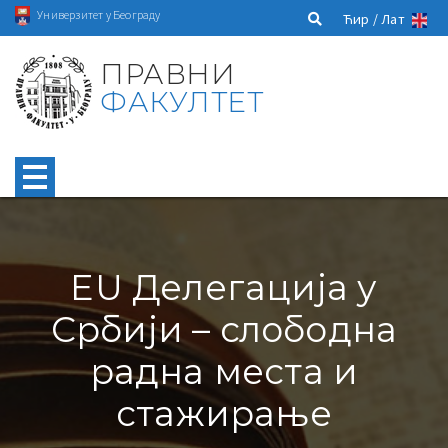
Универзитет у Београду
Ћир /
Лат
ПРАВНИ
ФАКУЛТЕТ
EU Делегација у
Србији – слободна
радна места и
стажирање