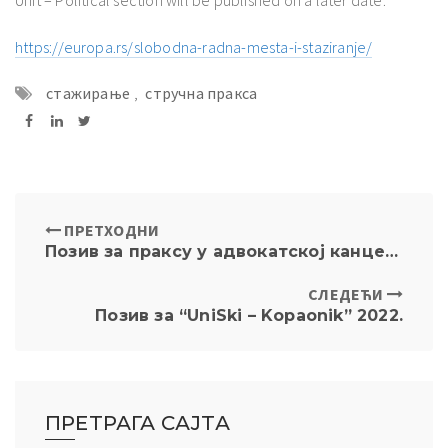
https://europa.rs/slobodna-radna-mesta-i-staziranje/
стажирање
,
стручна пракса
ПРЕТХОДНИ
Позив за праксу у адвокатској канцеларији ВСТ
СЛЕДЕЋИ
Позив за “UniSki – Kopaonik” 2022.
ПРЕТРАГА САЈТА