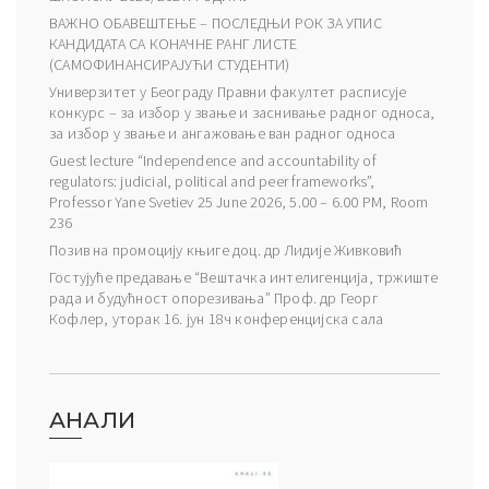
ВАЖНО ОБАВЕШТЕЊЕ – ПОСЛЕДЊИ РОК ЗА УПИС
КАНДИДАТА СА КОНАЧНЕ РАНГ ЛИСТЕ
(САМОФИНАНСИРАЈУЋИ СТУДЕНТИ)
Универзитет у Београду Правни факултет расписује
конкурс – за избор у звање и заснивање радног односа,
за избор у звање и ангажовање ван радног односа
Guest lecture “Independence and accountability of
regulators: judicial, political and peer frameworks”,
Professor Yane Svetiev 25 June 2026, 5.00 – 6.00 PM, Room
236
Позив на промоцију књиге доц. др Лидије Живковић
Гостујуће предавање “Вештачка интелигенција, тржиште
рада и будућност опорезивања” Проф. др Георг
Кофлер, уторак 16. јун 18ч конференцијска сала
АНАЛИ