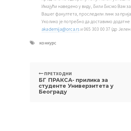
Имајући наведено у виду, били бисмо Вам 
Вашег факултета, проследили линк за прија
Уколико је потребно да доставимо додатне
akademija@orca.rs
и 065 303 00 37 (др Јел
конкурс
ПРЕТХОДНИ
БГ ПРАКСА- прилика за
студенте Универзитета у
Београду