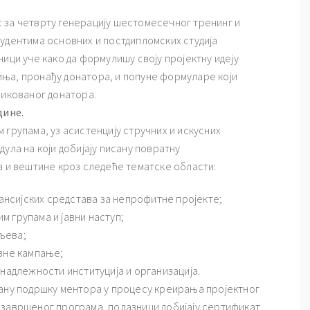
 за четврту генерацију шестомесечног тренинг и
удентима основних и постдипломских студија
ици уче како да формулишу своју пројектну идеју
ња, пронађу донатора, и попуне формуларе који
фикованог донатора.
дине.
 групама, уз асистенцију стручних и искусних
ула на који добијају писану повратну
а и вештине кроз следеће тематске области:
нсијских средстава за непрофитне пројекте;
 групама и јавни наступ;
љева;
авне кампање;
 надлежности институција и организација.
лану подршку ментора у процесу креирања пројектног
 завршеног програма, полазници добијају сертификат.