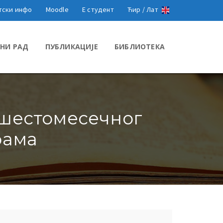
тски инфо
Moodle
Е студент
Ћир /
Лат
НИ РАД
ПУБЛИКАЦИЈЕ
БИБЛИОТЕКА
у шестомесечног
рама