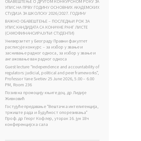
ОБАВЕШТЕЊЕ О ДРУГОМ КОНКУРСНОМ РОКУ ЗА
УПИС НА ПРВУ ГОДИНУ ОСНОВНИХ АКАДЕМСКИХ
СТУДИЈА ЗА ШКОЛСКУ 2026/2027. ГОДИНУ
ВАЖНО ОБАВЕШТЕЊЕ – ПОСЛЕДЊИ РОК ЗА
УПИС КАНДИДАТА СА КОНАЧНЕ РАНГ ЛИСТЕ
(САМОФИНАНСИРАЈУЋИ СТУДЕНТИ)
Универзитет у Београду Правни факултет
расписује конкурс – за избор у звање и
заснивање радног односа, за избор у звање и
ангажовање ван радног односа
Guest lecture “Independence and accountability of
regulators: judicial, political and peer frameworks”,
Professor Yane Svetiev 25 June 2026, 5.00 – 6.00
PM, Room 236
Позив на промоцију књиге доц. др Лидије
Живковић
Гостујуће предавање “Вештачка интелигенција,
тржиште рада и будућност опорезивања”
Проф. др Георг Кофлер, уторак 16. јун 18ч
конференцијска сала