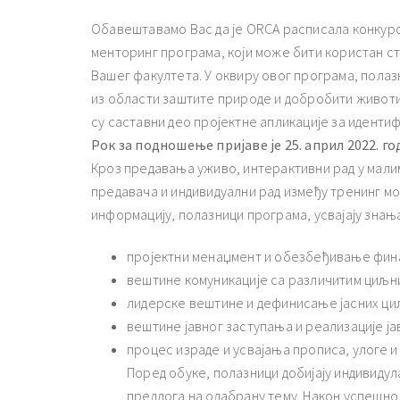
Oбавештавамо Вас да је ORCA расписала конкурс
менторинг програма, који може бити користан ст
Вашег факултета. У оквиру овог програма, полазн
из области заштите природе и добробити животи
су саставни део пројектне апликације за иденти
Рок
за подношење пријаве је 25. април 2022. го
Кроз предавања уживо, интерактивни рад у малим
предавача и индивидуални рад између тренинг мод
информацију, полазници програма, усвајају знањ
пројектни менаџмент и обезбеђивање фина
вештине комуникације са различитим циљним
лидерске вештине и дефинисање јасних ци
вештине јавног заступања и реализације ј
процес израде и усвајања прописа, улоге и
Поред обуке, полазници добијају индивиду
предлога на одабрану тему. Након успешно