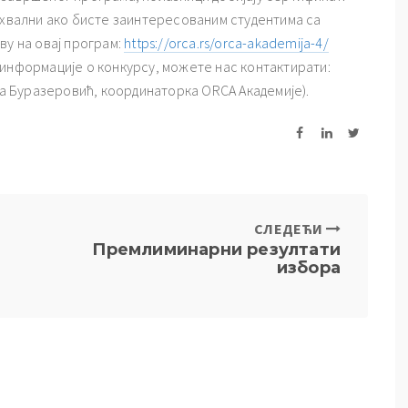
захвални ако бисте заинтересованим студентима са
ву на овај програм:
https://orca.rs/orca-akademija-4/
 информације о конкурсу, можете нас контактирати:
ена Буразеровић, координаторка ORCA Академије).
СЛЕДЕЋИ
Премлиминарни резултати
избора