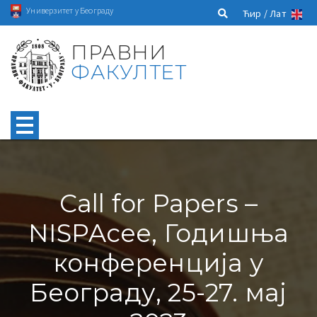
Универзитет у Београду
Ћир /
Лат
ПРАВНИ
ФАКУЛТЕТ
Call for Papers –
NISPAcee, Годишња
конференција у
Београду, 25-27. мај