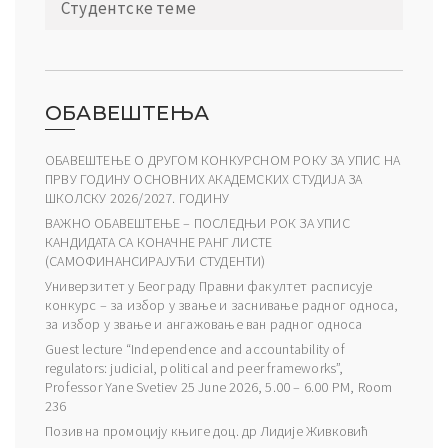
Студентске теме
ОБАВЕШТЕЊА
ОБАВЕШТЕЊЕ О ДРУГОМ КОНКУРСНОМ РОКУ ЗА УПИС НА
ПРВУ ГОДИНУ ОСНОВНИХ АКАДЕМСКИХ СТУДИЈА ЗА
ШКОЛСКУ 2026/2027. ГОДИНУ
ВАЖНО ОБАВЕШТЕЊЕ – ПОСЛЕДЊИ РОК ЗА УПИС
КАНДИДАТА СА КОНАЧНЕ РАНГ ЛИСТЕ
(САМОФИНАНСИРАЈУЋИ СТУДЕНТИ)
Универзитет у Београду Правни факултет расписује
конкурс – за избор у звање и заснивање радног односа,
за избор у звање и ангажовање ван радног односа
Guest lecture “Independence and accountability of
regulators: judicial, political and peer frameworks”,
Professor Yane Svetiev 25 June 2026, 5.00 – 6.00 PM, Room
236
Позив на промоцију књиге доц. др Лидије Живковић