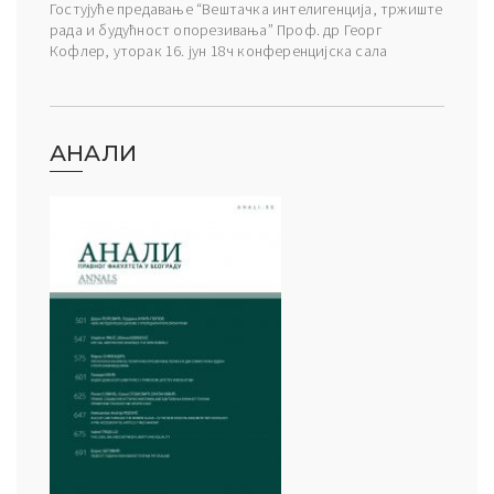
Гостујуће предавање “Вештачка интелигенција, тржиште
рада и будућност опорезивања” Проф. др Георг
Кофлер, уторак 16. јун 18ч конференцијска сала
АНАЛИ