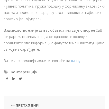
и јавних политика, пружа подршку у формирању академских
мрежа и промовише сарадњу кроз преношење најбољих
пракси у јавној управи.
Задовољство нам је да вас обавестимо да је отворен Call
for papers, позивамо се да се одазовете позиву и
проширите ове информације факултетима и институцијама
са којима сарађујете.
Више информација можете пронаћи на
линку
конференција
ПРЕТХОДНИ