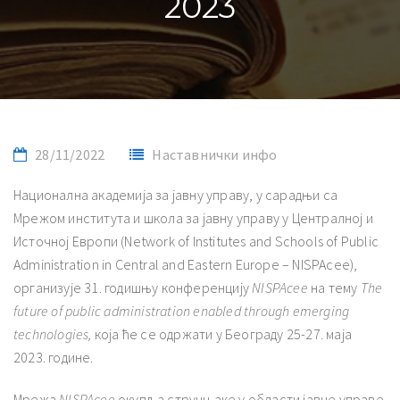
2023
28/11/2022
Наставнички инфо
Национална академија за јавну управу, у сарадњи са
Мрежом института и школа за јавну управу у Централној и
Источној Европи (Network of Institutes and Schools of Public
Administration in Central and Eastern Europe – NISPAcee),
организује 31. годишњу конференцију
NISPAcee
на тему
The
future of public administration enabled through emerging
technologies
,
која ће се одржати у Београду 25-27. маја
2023. године.
Мрежа
NISPAcee
окупља стручњаке у области јавне управе