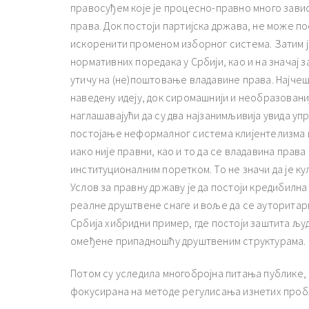
правосуђем које је процесно-правно много завис
права. Док постоји партијска држава, не може по
искоренити променом изборног система. Затим ј
нормативних поредака у Србији, као и на значај 
утичу на (не)поштовање владавине права. Најче
наведену идеју, док сиромашнији и необразовани
наглашавајући да су два најзанимљивија увида уп
постојање неформалног система клијентелизма и
иако није правни, као и то да се владавина прав
институционалним поретком. То не значи да је ку
Услов за правну државу је да постоји кредибилна
реалне друштвене снаге и воље да се ауторитарни
Србија хибридни пример, где постоји заштита људ
омеђене припадношћу друштвеним структурама.
Потом су уследила многобројна питања публике,
фокусирана на методе регулисања изнетих проб