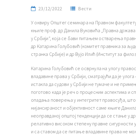
23/12/2022
Вести
У оквиру Општег семинара на Правном факултету
књиге проф. др Данила Вуковића „Правна држава 
у Србији”, која се бави питањем остварења прав
др Катарина Голубовић (комитет правника за људ
странка Србије) и др Вујо Илић (Институт за фило
Катарина Голубовић се осврнула на улогу право
владавине права у Србији, сматрајући да је улога с
истакла да судови у Србији не тумаче и не приме
поготово када је реч о процесним аспектима и с
опадања поверења у интегритет правосуђа, што 
нијансираност и објективност саме књиге Данила
неоправданој општој тенденцији да се стање у др
релативно високом степену правне сигурности у 
и са ставом да се питање владавине права не м