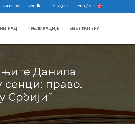
тски инфо
Moodle
Е студент
Ћир /
Лат
НИ РАД
ПУБЛИКАЦИЈЕ
БИБЛИОТЕКА
књиге Данила
 сенци: право,
у Србији”