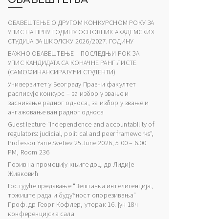
ОБАВЕШТЕЊЕ О ДРУГОМ КОНКУРСНОМ РОКУ ЗА
УПИС НА ПРВУ ГОДИНУ ОСНОВНИХ АКАДЕМСКИХ
СТУДИЈА ЗА ШКОЛСКУ 2026/2027. ГОДИНУ
ВАЖНО ОБАВЕШТЕЊЕ – ПОСЛЕДЊИ РОК ЗА
УПИС КАНДИДАТА СА КОНАЧНЕ РАНГ ЛИСТЕ
(САМОФИНАНСИРАЈУЋИ СТУДЕНТИ)
Универзитет у Београду Правни факултет
расписује конкурс – за избор у звање и
заснивање радног односа, за избор у звање и
ангажовање ван радног односа
Guest lecture “Independence and accountability of
regulators: judicial, political and peer frameworks”,
Professor Yane Svetiev 25 June 2026, 5.00 – 6.00
PM, Room 236
Позив на промоцију књиге доц. др Лидије
Живковић
Гостујуће предавање “Вештачка интелигенција,
тржиште рада и будућност опорезивања”
Проф. др Георг Кофлер, уторак 16. јун 18ч
конференцијска сала