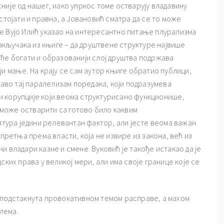
није од нашег, иако упркос томе остварују владавину
стојати и правна, а Јовановић сматра да се то може
е Вујо Илић указао на интересантно питање плурализма
закључака из књиге – да друштвене структуре највише
шће богати и образованији слој друштва подржава
ји мање. На крају се сам аутор књиге обратио публици,
раво тај паралелизам поредака, који подразумева
 корупције који веома структурисано функционише,
а може остварити са готово било каквим
лтура једини релевантан фактор, али јесте веома важан.
 претња према власти, која не извире из закона, већ из
 владари казне и смене. Вуковић је такође истакао да је
ских права у великој мери, али има своје границе које се
 подстакнута провокативном темом расправе, а махом
лема.