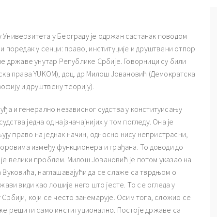
 Универзитета у Београду је одржан састанак поводом
и поредак у сенци: право, институције и друштвени отпор
не државе унутар Републике Србије. Говорници су били
ска права YUKOM), доц. др Милош Јовановић (Демократска
зофију и друштвену теорију).
суђа и генерално независног судства у конституисању
удства једна од најзначајнијих у том погледу. Она је
њују право на једнак начин, односно нису непристрасни,
поровима између функционера и грађана. То доводи до
је велики проблем. Милош Јовановић је потом указао на
 Вуковића, наглашавајући да се слаже са тврдњом о
жави види као лошије него што јесте. То се огледа у
Србији, који се често занемарује. Осим тога, сложио се
оже решити само институционално. Постоје државе са