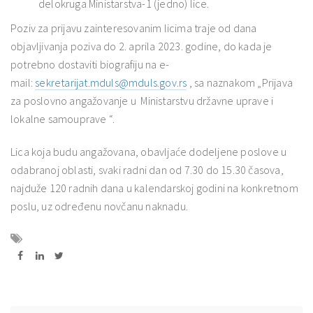
delokruga Ministarstva-1 (jedno) lice.
Poziv za prijavu zainteresovanim licima traje od dana
objavljivanja poziva do 2. aprila 2023. godine, do kada je
potrebno dostaviti biografiju na e-
mail:
sekretarijat.mduls@mduls.gov.rs
, sa naznakom „Prijava
za poslovno angažovanje u Ministarstvu državne uprave i
lokalne samouprave “.
Lica koja budu angažovana, obavljaće dodeljene poslove u
odabranoj oblasti, svaki radni dan od 7.30 do 15.30 časova,
najduže 120 radnih dana u kalendarskoj godini na konkretnom
poslu, uz određenu novčanu naknadu.