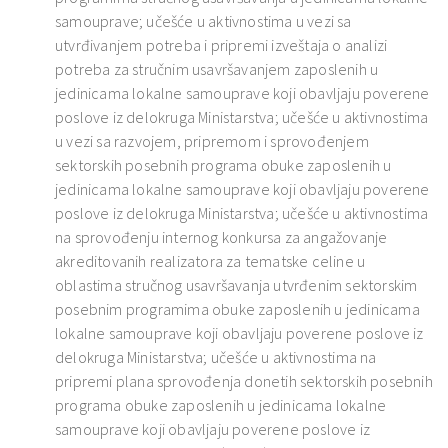
samouprave; učešće u aktivnostima u vezi sa
utvrđivanjem potreba i pripremi izveštaja o analizi
potreba za stručnim usavršavanjem zaposlenih u
jedinicama lokalne samouprave koji obavljaju poverene
poslove iz delokruga Ministarstva; učešće u aktivnostima
u vezi sa razvojem, pripremom i sprovođenjem
sektorskih posebnih programa obuke zaposlenih u
jedinicama lokalne samouprave koji obavljaju poverene
poslove iz delokruga Ministarstva; učešće u aktivnostima
na sprovođenju internog konkursa za angažovanje
akreditovanih realizatora za tematske celine u
oblastima stručnog usavršavanja utvrđenim sektorskim
posebnim programima obuke zaposlenih u jedinicama
lokalne samouprave koji obavljaju poverene poslove iz
delokruga Ministarstva; učešće u aktivnostima na
pripremi plana sprovođenja donetih sektorskih posebnih
programa obuke zaposlenih u jedinicama lokalne
samouprave koji obavljaju poverene poslove iz