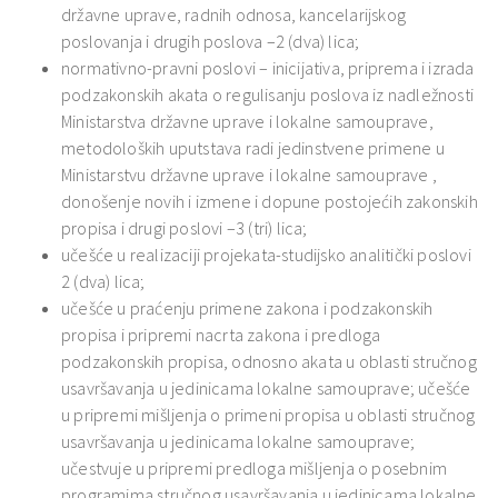
državne uprave, radnih odnosa, kancelarijskog
poslovanja i drugih poslova –2 (dva) lica;
normativno-pravni poslovi – inicijativa, priprema i izrada
podzakonskih akata o regulisanju poslova iz nadležnosti
Ministarstva državne uprave i lokalne samouprave,
metodoloških uputstava radi jedinstvene primene u
Ministarstvu državne uprave i lokalne samouprave ,
donošenje novih i izmene i dopune postojećih zakonskih
propisa i drugi poslovi –3 (tri) lica;
učešće u realizaciji projekata-studijsko analitički poslovi
2 (dva) lica;
učešće u praćenju primene zakona i podzakonskih
propisa i pripremi nacrta zakona i predloga
podzakonskih propisa, odnosno akata u oblasti stručnog
usavršavanja u jedinicama lokalne samouprave; učešće
u pripremi mišljenja o primeni propisa u oblasti stručnog
usavršavanja u jedinicama lokalne samouprave;
učestvuje u pripremi predloga mišljenja o posebnim
programima stručnog usavršavanja u jedinicama lokalne