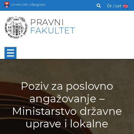
Univerzitet u Beogradu
Ćir /
Lat
PRAVNI
FAKULTET
Poziv za poslovno
angažovanje –
Ministarstvo državne
uprave i lokalne