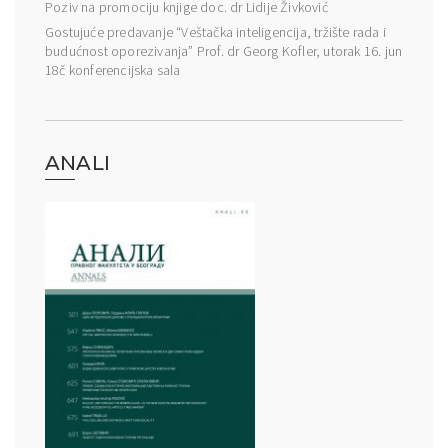
Poziv na promociju knjige doc. dr Lidije Živković
Gostujuće predavanje “Veštačka inteligencija, tržište rada i
budućnost oporezivanja” Prof. dr Georg Kofler, utorak 16. jun
18č konferencijska sala
ANALI