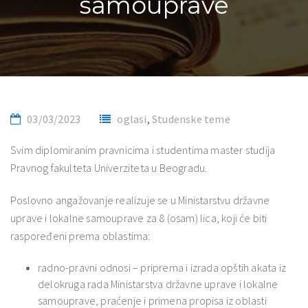
samouprave
03/03/2023
oglasi
,
Studenske teme
Svim diplomiranim pravnicima i studentima master studija
Pravnog fakulteta Univerziteta u Beogradu.
Poslovno angažovanje realizuje se u Ministarstvu državne
uprave i lokalne samouprave za 8 (osam) lica, koji će biti
raspoređeni prema oblastima:
radno-pravni odnosi – priprema i izrada opštih akata iz
delokruga rada Ministarstva državne uprave i lokalne
samouprave, praćenje i primena propisa iz oblasti