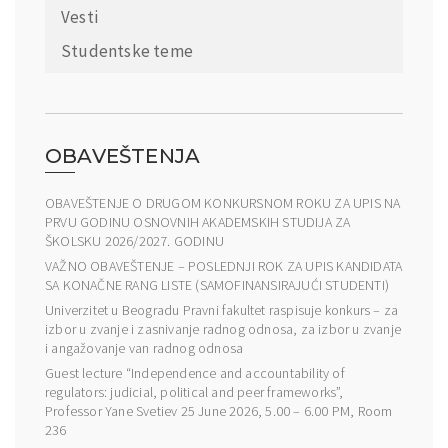
Vesti
Studentske teme
OBAVEŠTENJA
OBAVEŠTENJE O DRUGOM KONKURSNOM ROKU ZA UPIS NA
PRVU GODINU OSNOVNIH AKADEMSKIH STUDIJA ZA
ŠKOLSKU 2026/2027. GODINU
VAŽNO OBAVEŠTENJE – POSLEDNJI ROK ZA UPIS KANDIDATA
SA KONAČNE RANG LISTE (SAMOFINANSIRAJUĆI STUDENTI)
Univerzitet u Beogradu Pravni fakultet raspisuje konkurs – za
izbor u zvanje i zasnivanje radnog odnosa, za izbor u zvanje
i angažovanje van radnog odnosa
Guest lecture “Independence and accountability of
regulators: judicial, political and peer frameworks”,
Professor Yane Svetiev 25 June 2026, 5.00 – 6.00 PM, Room
236