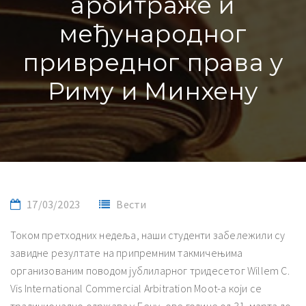
арбитраже и
међународног
привредног права у
Риму и Минхену
17/03/2023
Вести
Током претходних недеља, наши студенти забележили су
завидне резултате на припремним такмичењима
организованим поводом јублиларног тридесетог Willem C.
Vis International Commercial Arbitration Moot-а који се
традиционално одржава у Бечу, ове године од 31. марта до