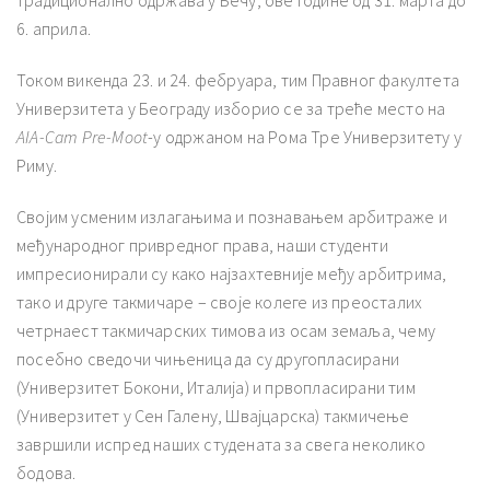
6. априла.
Током викенда 23. и 24. фебруара, тим Правног факултета
Универзитета у Београду изборио се за треће место на
AIA-
Cam
Pre-
Moot
-у одржаном на Рома Тре Универзитету у
Риму.
Својим усменим излагањима и познавањем арбитраже и
међународног привредног права, наши студенти
импресионирали су како најзахтевније међу арбитрима,
тако и друге такмичаре – своје колеге из преосталих
четрнаест такмичарских тимова из осам земаља, чему
посебно сведочи чињеница да су другопласирани
(Универзитет Бокони, Италија) и првопласирани тим
(Универзитет у Сен Галену, Швајцарска) такмичење
завршили испред наших студената за свега неколико
бодова.