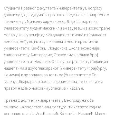
Студенти Правног факултета Универзитета у Београду
дошли су до „подијума“ и протекле недеље на припремном
такмичењу у Минхену одржаном од 9. до 11. марта на
Универзитету Лудвиг Максимилијан заузевши високо треће
место у конкурецији од чак двадесет тимова из једанаест
земаља, међу којима су се нашли и многи престижни
универзитети: Кембриџ, Лондонска школа економије,
Универзитет у Амстердаму, Стокхолму и велики број
универзитета из Немачке. Овај пут се разлика у бодовима
нашег тима и другопласираног (Универзитет у Фрајбургу,
Немачка) и првопласираног тима (Универзитет у Сен
Галену, Швајцарска) бројала децималама, те се с пуним
правом надамо њиховим успесима и надаље.
Правни факултет Универзитета у Београду на оба
такмичења представљали су студенти четврте године
основних студија: Ана Кадовић, Кристијан Николић, Марко