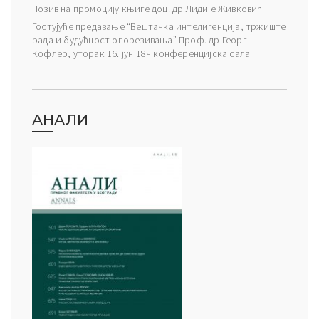
Позив на промоцију књиге доц. др Лидије Живковић
Гостујуће предавање “Вештачка интелигенција, тржиште
рада и будућност опорезивања” Проф. др Георг
Кофлер, уторак 16. јун 18ч конференцијска сала
АНАЛИ