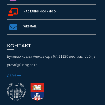
НАСТАВНИЧКИ ИНФО
ађеност Пословања” – Догађаји
WEBMAIL
КОНТАКТ
Булевар краља Александра 67, 11120 Београд, Србија
pravni@ius.bg.ac.rs
Даље