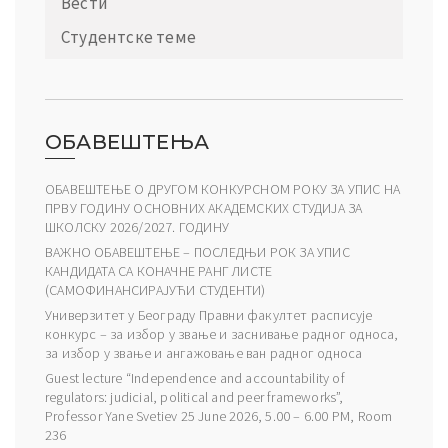
Вести
Студентске теме
ОБАВЕШТЕЊА
ОБАВЕШТЕЊЕ О ДРУГОМ КОНКУРСНОМ РОКУ ЗА УПИС НА
ПРВУ ГОДИНУ ОСНОВНИХ АКАДЕМСКИХ СТУДИЈА ЗА
ШКОЛСКУ 2026/2027. ГОДИНУ
ВАЖНО ОБАВЕШТЕЊЕ – ПОСЛЕДЊИ РОК ЗА УПИС
КАНДИДАТА СА КОНАЧНЕ РАНГ ЛИСТЕ
(САМОФИНАНСИРАЈУЋИ СТУДЕНТИ)
Универзитет у Београду Правни факултет расписује
конкурс – за избор у звање и заснивање радног односа,
за избор у звање и ангажовање ван радног односа
Guest lecture “Independence and accountability of
regulators: judicial, political and peer frameworks”,
Professor Yane Svetiev 25 June 2026, 5.00 – 6.00 PM, Room
236