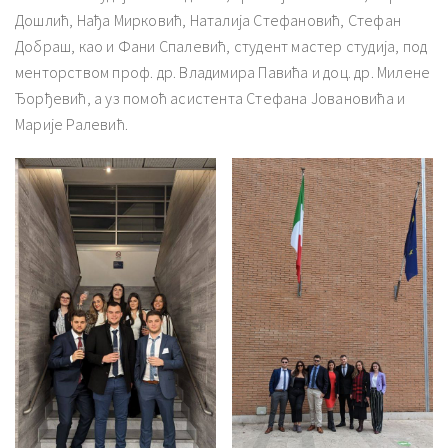
Дошлић, Нађа Мирковић, Наталија Стефановић, Стефан
Добраш, као и Фани Спалевић, студент мастер студија, под
менторством проф. др. Владимира Павића и доц. др. Милене
Ђорђевић, а уз помоћ асистента Стефана Јовановића и
Марије Ралевић.