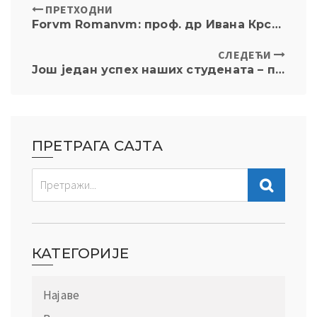
ПРЕТХОДНИ
Forvm Romanvm: проф. др Ивана Крстић Мистриџеловић одржала предавање „Устав Краљевине Србије из 1888: рам за слику у настајању“
СЛЕДЕЋИ
Још један успех наших студената – победа на V Lisbon Vis Pre-Moot-у
ПРЕТРАГА САЈТА
КАТЕГОРИЈЕ
Најаве