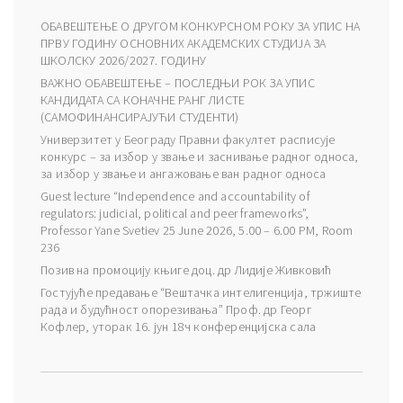
ОБАВЕШТЕЊЕ О ДРУГОМ КОНКУРСНОМ РОКУ ЗА УПИС НА
ПРВУ ГОДИНУ ОСНОВНИХ АКАДЕМСКИХ СТУДИЈА ЗА
ШКОЛСКУ 2026/2027. ГОДИНУ
ВАЖНО ОБАВЕШТЕЊЕ – ПОСЛЕДЊИ РОК ЗА УПИС
КАНДИДАТА СА КОНАЧНЕ РАНГ ЛИСТЕ
(САМОФИНАНСИРАЈУЋИ СТУДЕНТИ)
Универзитет у Београду Правни факултет расписује
конкурс – за избор у звање и заснивање радног односа,
за избор у звање и ангажовање ван радног односа
Guest lecture “Independence and accountability of
regulators: judicial, political and peer frameworks”,
Professor Yane Svetiev 25 June 2026, 5.00 – 6.00 PM, Room
236
Позив на промоцију књиге доц. др Лидије Живковић
Гостујуће предавање “Вештачка интелигенција, тржиште
рада и будућност опорезивања” Проф. др Георг
Кофлер, уторак 16. јун 18ч конференцијска сала