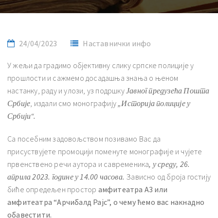
24/04/2023
Наставнички инфо
У жељи да градимо објективну слику српске полиције у
прошлости и сажмемо досадашња знања о њеном
настанку, раду и улози, уз подршку
Јавног предузећа Пошта
Србије
, издали смо монографију
„Историја полиције у
Србији“.
Са посебним задовољством позивамо Вас да
присуствујете промоцији поменуте монографије и чујете
првенствено речи аутора и савременика
, у среду, 26.
априла 2023. године у 14.00 часова.
Зависно од броја гостију
биће опредељен простор
амфитеатра А3 или
амфитеатра “Арчибалд Рајс”, о чему ћемо вас накнадно
обавестити.