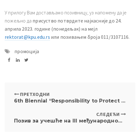
У прилогу Вам достављамо позивницу, уз напомену да је
пожељно да
присуство потврдите најкасније до 24.
априла 2023. године (понедељак) на мејл
rektorat@kpu.edu.rs
или позивањем броја 011/3107116.
промоција
ПРЕТХОДНИ
6th Biennial “Responsibility to Protect in Theory and Practice Conference” – May 11 and 12, 2023.
СЛЕДЕЋИ
Позив за учешће на III међународном научном скупу „Изазови и перспективе развоја правних система у XXI вијеку“ – продужен рок пријаве до 8. маја 2023. године