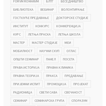
FORVM ROMANVM
БЛТГ
БЕСЕДНИШТВО
БИБЛИОТЕКА
ВЕБИНАР
ВОЛОНТИРАЊЕ
ГОСТУЈУЋЕ ПРЕДАВАЊЕ
ДОКТОРСКЕ СТУДИЈЕ
ИНСТИТУТ
КОНКУРС
КОНФЕРЕНЦИЈА
КУРС
ЛЕТЊА ПРАСКА
ЛЕТЊА ШКОЛА
МАСТЕР
МАСТЕР СТУДИЈЕ
МЕИ
МОБИЛНОСТ
НАУЧНИ СКУП
ОГЛАС
ОПШТИ СЕМИНАР
ПАНЕЛ
ПОСЕТА
ПРАВА ИСТОРИЈА
ПРАВНА КЛИНИКА
ПРАВНА ТЕОРИЈА
ПРАКСА
ПРЕДАВАЊЕ
ПРИЈЕМНИ ИСПИТ
ПРОМОЦИЈА
ПРОЈЕКАТ
РАДИОНИЦА
СВЕТИ САВА
СВЕЧАНОСТ
СЕМИНАР
СЕМИНАРСКА ГРУПА
СПОРАЗУМ