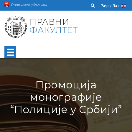
Универзитет у Београду
Ћир /
Лат
ПРАВНИ
ФАКУЛТЕТ
Промоција
монографије
“Полиције у Србији”