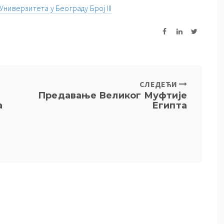
ниверзитета у Београду Број III
СЛЕДЕЋИ
Предавање Великог Муфтије
а
Египта