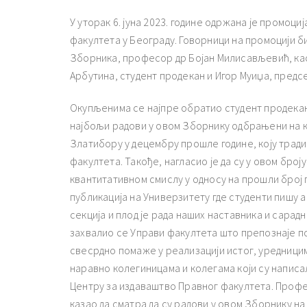
У уторак 6. јуна 2023. године одржана је промоц
факултета у Београду. Говорници на промоцији б
Зборника, професор др Бојан Милисављевић, као 
Арбутина, студент продекан и Игор Муиџа, предс
Окупљенима се најпре обратио студент продекан
најбољи радови у овом Зборнику одбрањени на к
Златибору у децембру прошле године, коју трад
факултета. Такође, нагласио је да су у овом број
квантитативном смислу у односу на прошли број гд
публикација на Универзитету где студенти пишу а
секција и плод је рада наших наставника и сарадн
захвалио се Управи факултета што препознаје п
свесрдно помаже у реализацији истог, уредници
наравно колегиницама и колегама који су написал
Центру за издаваштво Правног факултета. Профе
казао да сматра да су радови у овом Зборнику на