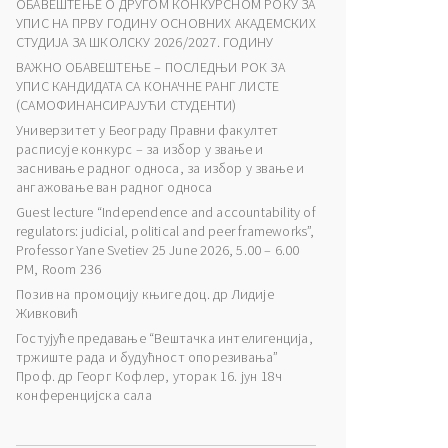
ОБАВЕШТЕЊЕ О ДРУГОМ КОНКУРСНОМ РОКУ ЗА
УПИС НА ПРВУ ГОДИНУ ОСНОВНИХ АКАДЕМСКИХ
СТУДИЈА ЗА ШКОЛСКУ 2026/2027. ГОДИНУ
ВАЖНО ОБАВЕШТЕЊЕ – ПОСЛЕДЊИ РОК ЗА
УПИС КАНДИДАТА СА КОНАЧНЕ РАНГ ЛИСТЕ
(САМОФИНАНСИРАЈУЋИ СТУДЕНТИ)
Универзитет у Београду Правни факултет
расписује конкурс – за избор у звање и
заснивање радног односа, за избор у звање и
ангажовање ван радног односа
Guest lecture “Independence and accountability of
regulators: judicial, political and peer frameworks”,
Professor Yane Svetiev 25 June 2026, 5.00 – 6.00
PM, Room 236
Позив на промоцију књиге доц. др Лидије
Живковић
Гостујуће предавање “Вештачка интелигенција,
тржиште рада и будућност опорезивања”
Проф. др Георг Кофлер, уторак 16. јун 18ч
конференцијска сала