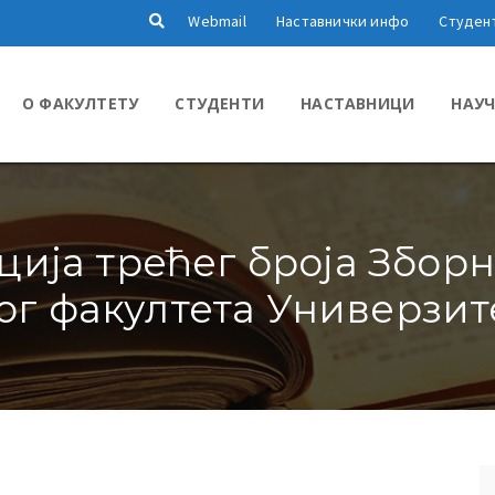
Webmail
Наставнички инфо
Студен
О ФАКУЛТЕТУ
СТУДЕНТИ
НАСТАВНИЦИ
НАУЧ
ија трећег броја Зборн
г факултета Универзит