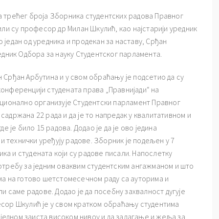
ија трећег броја Зборника студентских радова Правног
или су професор др Милан Шкулић, као најстарији уредник
један од уредника и продекан за наставу, Срђан
едник Одбора за науку Студентског парламента.
 Срђан Арбутина и у свом обраћању је подсетио да су
онференцији студената права „Правнијади“ на
иционално организује Студентски парламент Правног
у садржана 22 рада и да је то напредак у квалитативном и
е је било 15 радова. Додао је да је ово једина
 и технички уређују радове. Зборник је подељен у 7
ика и студената који су радове писали. Напослетку
отребу за једним оваквим студентским ангажманом и што
ма на готово шетстомесечном раду са ауторима и
и саме радове. Додао је да посебну захвалност дугује
сор Шкулић је у свом кратком обраћању студентима
 једном заиста високом нивоу и да залагање и жеља за