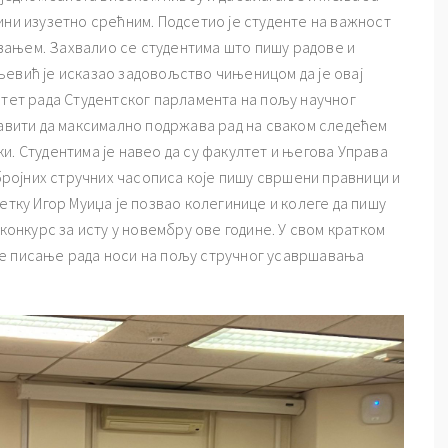
ини изузетно срећним. Подсетио је студенте на важност
вањем. Захвалио се студентима што пишу радове и
љевић је исказао задовољство чињеницом да је овај
итет рада Студентског парламента на пољу научног
тавити да максимално подржава рад на сваком следећем
и. Студентима је навео да су факултет и његова Управа
обројних стручних часописа које пишу свршени правници и
етку Игор Муиџа је позвао колегинице и колеге да пишу
 конкурс за исту у новембру ове године. У свом кратком
је писање рада носи на пољу стручног усавршавања