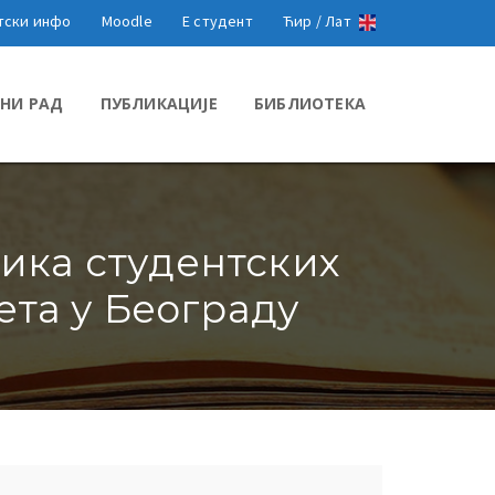
тски инфо
Moodle
Е студент
Ћир /
Лат
НИ РАД
ПУБЛИКАЦИЈЕ
БИБЛИОТЕКА
ика студентских
ета у Београду