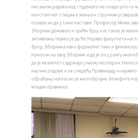
писањем радова код студената не опада што га ч
константног стицања знања и стручним усаврша
позвао их да у томе наставе. Професор Милисав
Зборник доживео и трећи број и истакао је квал
активизма. Навео је да ће Управа факултета нас
броју Зборника како формално тако и финансијск
поносни на овај Зборник и да је он у рангу мног
да је квалитет садржаја у њему неспоран. Напосл
научне радове и за следећу Правнијаду и најавио
обраћању нагласио је многобројне бенефите ко
младих правника.