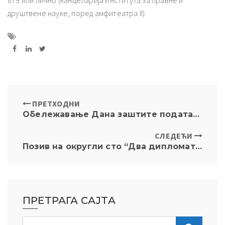
друштвене науке, поред амфитеатра II).
ПРЕТХОДНИ
Обележавање Дана заштите података о личности 2024
СЛЕДЕЋИ
Позив на округли сто “Два дипломатска џина: Кенан и Кисинџер и еволуција спољне политике САД”, 31.1.2024. године, Кнеза Милоша 4, у 18ч
ПРЕТРАГА САЈТА