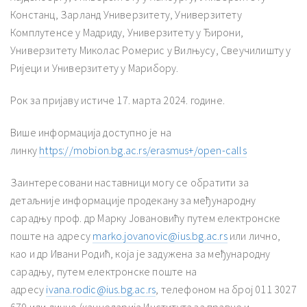
Констанц, Зарланд Универзитету, Универзитету
Комплутенсе у Мадриду, Универзитету у Ђирони,
Универзитету Миколас Ромерис у Вилњусу, Свеучилишту у
Ријеци и Универзитету у Марибору.
Рок за пријаву истиче 17. марта 2024. године.
Више информација доступно је на
линку
https://mobion.bg.ac.rs/erasmus+/open-calls
Заинтересовани наставници могу се обратити за
детаљније информације продекану за међународну
сарадњу проф. др Марку Јовановићу путем електронске
поште на адресу
marko.jovanovic@ius.bg.a
c.rs
или лично,
као и др Ивани Родић, која је задужена за међународну
сарадњу, путем електронске поште на
адресу
ivana.rodic@ius.bg.ac.rs
, телефоном на број 011 3027
679 или лично (канцеларија Института за правне и