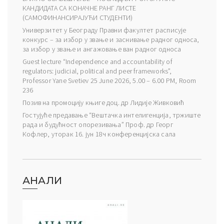
КАНДИДАТА СА КОНАЧНЕ РАНГ ЛИСТЕ
(САМОФИНАНСИРАЈУЋИ СТУДЕНТИ)
Универзитет у Београду Правни факултет расписује
конкурс – за избор у звање и заснивање радног односа,
за избор у звање и ангажовање ван радног односа
Guest lecture “Independence and accountability of
regulators: judicial, political and peer frameworks”,
Professor Yane Svetiev 25 June 2026, 5.00 – 6.00 PM, Room
236
Позив на промоцију књиге доц. др Лидије Живковић
Гостујуће предавање “Вештачка интелигенција, тржиште
рада и будућност опорезивања” Проф. др Георг
Кофлер, уторак 16. јун 18ч конференцијска сала
АНАЛИ