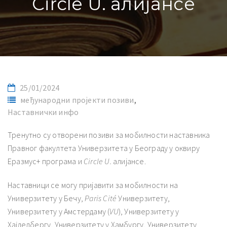
Circle U. алијансе
25/01/2024
међународни пројекти позиви
,
Наставнички инфо
Тренутно су отворени позиви за мобилности наставника
Правног факултета Универзитета у Београду у оквиру
Еразмус+ програма и
Circle U.
алијансе.
Наставници се могу пријавити за мобилности на
Универзитету у Бечу,
Paris Cité
Универзитету,
Универзитету у Амстердаму (
VU
), Универзитету у
Хајделбергу, Универзитету у Хамбургу, Универзитету