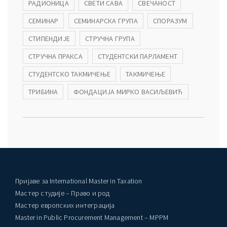
РАДИОНИЦА
СВЕТИ САВА
СВЕЧАНОСТ
СЕМИНАР
СЕМИНАРСКА ГРУПА
СПОРАЗУМ
СТИПЕНДИЈЕ
СТРУЧНА ГРУПА
СТРУЧНА ПРАКСА
СТУДЕНТСКИ ПАРЛАМЕНТ
СТУДЕНТСКО ТАКМИЧЕЊЕ
ТАКМИЧЕЊЕ
ТРИБИНА
ФОНДАЦИЈА МИРКО ВАСИЉЕВИЋ
Пријаве за International Master in Taxation
Мастер студије – Право и род
Мастер европских интеграција
Master in Public Procurement Management – MPPM