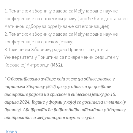
1. Тематском зборнику радова са Међународне научне
конференције на енглеском језику (који ће бити достављен
Матичном одбору за одређивање категоризације);
2. Тематском зборнику радова са Међународне научне
конференције на српском језику;
3. Годишњем Зборнику радова Правног факултета
Универзитета у Приштини са привременим седиштем у
Косовској Митровици
(М52).
* Обавештавамо ауторе који желе да објаве радове у
годишњем Зборнику (M52) да су у обавези да доставе
апстракте радова на српском и енглеском језику д
о 15.
априла 2024. године
у
форми у којој се доставља и чланак (у
прилогу). Апстракти ће потом бити штампани у Зборнику
апстраката са међународног научног скупа.
Позив