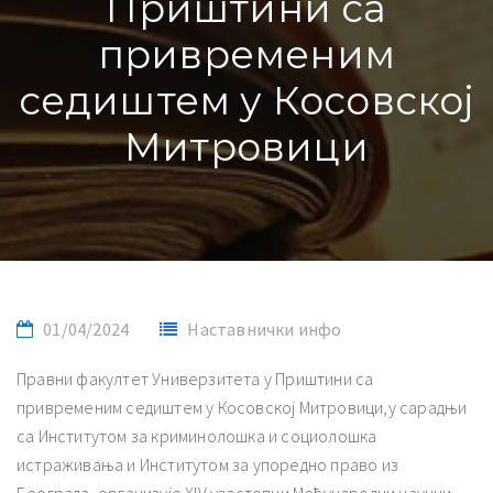
Приштини са
привременим
седиштем у Косовској
Митровици
01/04/2024
Наставнички инфо
Правни факултет Универзитета у Приштини са
привременим седиштем у Косовској Митровици,у сарадњи
са Институтом за криминолошка и социолошка
истраживања и Институтом за упоредно право из
Београда, организује XIV узастопни Међународни научни