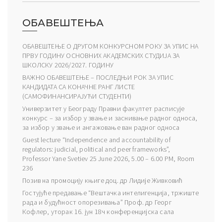
ОБАВЕШТЕЊА
ОБАВЕШТЕЊЕ О ДРУГОМ КОНКУРСНОМ РОКУ ЗА УПИС НА
ПРВУ ГОДИНУ ОСНОВНИХ АКАДЕМСКИХ СТУДИЈА ЗА
ШКОЛСКУ 2026/2027. ГОДИНУ
ВАЖНО ОБАВЕШТЕЊЕ – ПОСЛЕДЊИ РОК ЗА УПИС
КАНДИДАТА СА КОНАЧНЕ РАНГ ЛИСТЕ
(САМОФИНАНСИРАЈУЋИ СТУДЕНТИ)
Универзитет у Београду Правни факултет расписује
конкурс – за избор у звање и заснивање радног односа,
за избор у звање и ангажовање ван радног односа
Guest lecture “Independence and accountability of
regulators: judicial, political and peer frameworks”,
Professor Yane Svetiev 25 June 2026, 5.00 – 6.00 PM, Room
236
Позив на промоцију књиге доц. др Лидије Живковић
Гостујуће предавање “Вештачка интелигенција, тржиште
рада и будућност опорезивања” Проф. др Георг
Кофлер, уторак 16. јун 18ч конференцијска сала