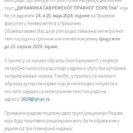
скуп
„ДИНАМИКА САВРЕМЕНОГ ПРАВНОГ ПОРЕТКА”
који
ће се одржати
24. и 25. маја 2024. године
на Правном
факултету Универзитета у Приштини.
Обавештавамо Вас да је рок за достављање интегралног
текста рада на српском или енглеском језику
продужен
до
15. априла 2024. године.
У прилогу се налази образац (word документ) у којем је
потребно написати рад а који садржи и упутства ауторима
за припремање чланка. Такође, у прилогу се налази и
образац ауторске изјаве који је неопходно попунити и
послати заједно са интегралним текстом рада на
адресу:
2024@pr.ac.rs
.
Примљени радови подлежу двострукој рецензији. Радови
који буду позитивно рецезирани могу бити објављени у
једном од три планирана издања: