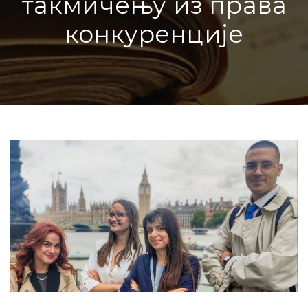
такмичењу из права
конкуренције