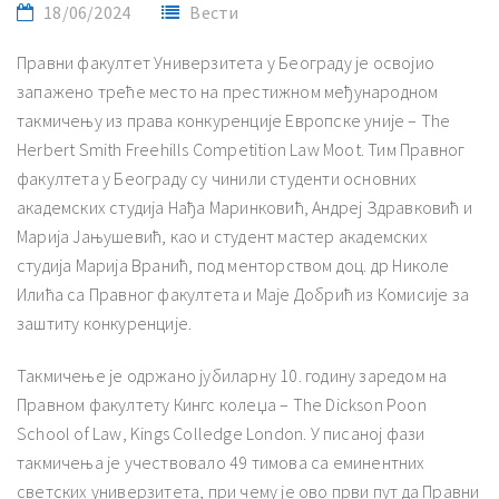
18/06/2024
Вести
Правни факултет Универзитета у Београду је освојио
запажено треће место на престижном међународном
такмичењу из права конкуренције Европске уније – The
Herbert Smith Freehills Competition Law Moot. Тим Правног
факултета у Београду су чинили студенти основних
академских студија Нађа Маринковић, Андреј Здравковић и
Марија Јањушевић, као и студент мастер академских
студија Марија Вранић, под менторством доц. др Николе
Илића са Правног факултета и Маје Добрић из Комисије за
заштиту конкуренције.
Такмичење је одржано јубиларну 10. годину заредом на
Правном факултету Кингс колеџа
–
The Dickson Poon
School of Law, Kings Colledge London. У писаној фази
такмичења је учествовало 49 тимова са еминентних
светских универзитета, при чему је ово први пут да Правни