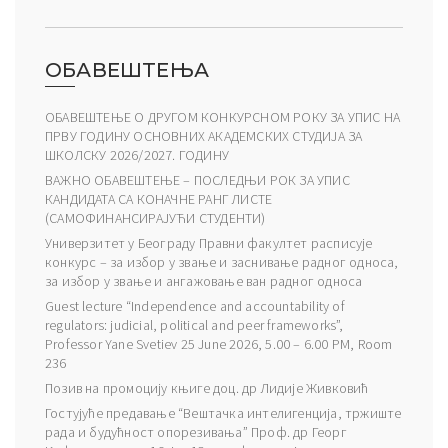
ОБАВЕШТЕЊА
ОБАВЕШТЕЊЕ О ДРУГОМ КОНКУРСНОМ РОКУ ЗА УПИС НА
ПРВУ ГОДИНУ ОСНОВНИХ АКАДЕМСКИХ СТУДИЈА ЗА
ШКОЛСКУ 2026/2027. ГОДИНУ
ВАЖНО ОБАВЕШТЕЊЕ – ПОСЛЕДЊИ РОК ЗА УПИС
КАНДИДАТА СА КОНАЧНЕ РАНГ ЛИСТЕ
(САМОФИНАНСИРАЈУЋИ СТУДЕНТИ)
Универзитет у Београду Правни факултет расписује
конкурс – за избор у звање и заснивање радног односа,
за избор у звање и ангажовање ван радног односа
Guest lecture “Independence and accountability of
regulators: judicial, political and peer frameworks”,
Professor Yane Svetiev 25 June 2026, 5.00 – 6.00 PM, Room
236
Позив на промоцију књиге доц. др Лидије Живковић
Гостујуће предавање “Вештачка интелигенција, тржиште
рада и будућност опорезивања” Проф. др Георг