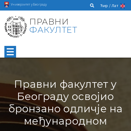
Универзитет у Београду
Ћир /
Лат
ПРАВНИ
ФАКУЛТЕТ
Правни факултет у
Београду освојио
бронзано одличје на
међународном