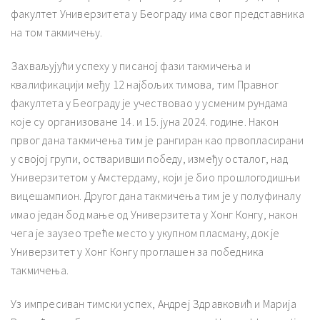
факултет Универзитета у Београду има свог представника
на том такмичењу.
Захваљујући успеху у писаној фази такмичења и
квалификацији међу 12 најбољих тимова, тим Правног
факултета у Београду је учествовао у усменим рундама
које су организоване 14. и 15. јуна 2024. године. Након
првог дана такмичења тим је рангиран као првопласирани
у својој групи, остваривши победу, између осталог, над
Универзитетом у Амстердаму, који је био прошлогодишњи
вицешампион. Другог дана такмичења тим је у полуфиналу
имао један бод мање од Универзитета у Хонг Конгу, након
чега је заузео треће место у укупном пласману, док је
Универзитет у Хонг Конгу проглашен за победника
такмичења.
Уз импресиван тимски успех, Андреј Здравковић и Марија