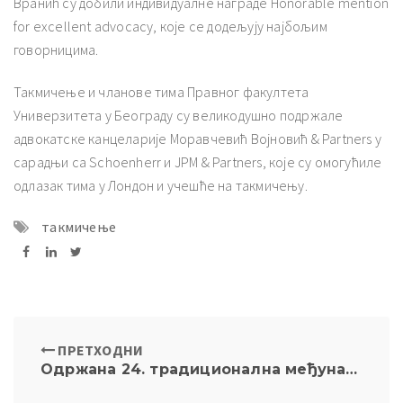
Вранић су добили индивидуалне награде Honorable mention
for excellent advocacy, које се додељују најбољим
говорницима.
Такмичење и чланове тима Правног факултета
Универзитета у Београду су великодушно подржале
адвокатске канцеларије Моравчевић Војновић & Partners у
сарадњи са Schoenherr и JPM & Partners, које су омогућиле
одлазак тима у Лондон и учешће на такмичењу.
такмичење
ПРЕТХОДНИ
Одржана 24. традиционална међународна научна конференција Удружења за међународно кривично право