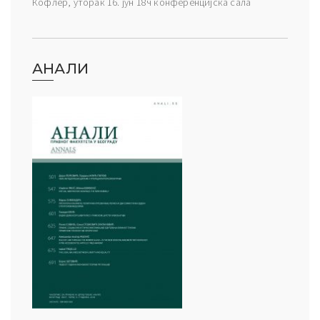
Кофлер, уторак 16. јун 18ч конференцијска сала
АНАЛИ