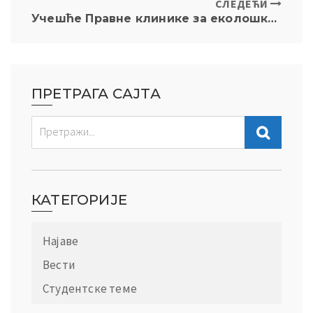
СЛЕДЕЋИ
Учешће Правне клинике за еколошко право на Економском и еколошком форуму ОЕБС-а у Валети, Малта
ПРЕТРАГА САЈТА
КАТЕГОРИЈЕ
Најаве
Вести
Студентске теме