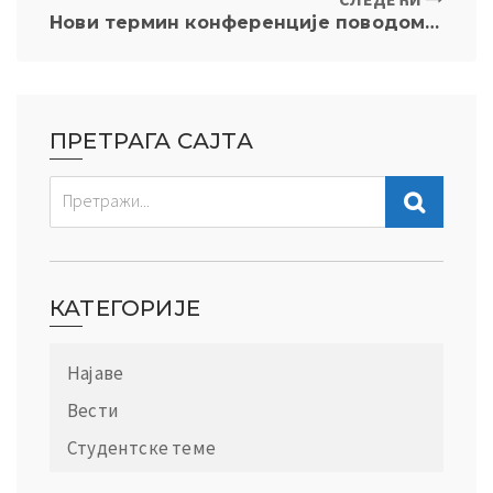
Нови термин конференције поводом обележавања 30 година Пекиншке декларације и 15 година Повереника за заштиту равноправности Републике Србије, 17/18 новембар 2025
ПРЕТРАГА САЈТА
КАТЕГОРИЈЕ
Најаве
Вести
Студентске теме