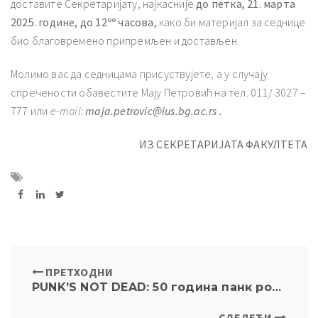
доставите Секретаријату, најкасније
до петка, 21.
марта
20
2
5
. године, до 12ºº часова,
како би материјал за седнице
био благовремено припремљен и достављен.
Молимо вас да седницама присуствујете, а у случају
спречености обавестите Мају Петровић на тел. 011/ 3027 –
777 или
e-mail:
maja.petrovic@ius.bg.ac.rs
.
ИЗ
СЕКРЕТАРИЈАТА
ФАКУЛТЕТА
ПРЕТХОДНИ
PUNK’S NOT DEAD: 50 година панк рока. Позив за XX међународни научни скуп Српски језик, књижевност, уметност
СЛЕДЕЋИ