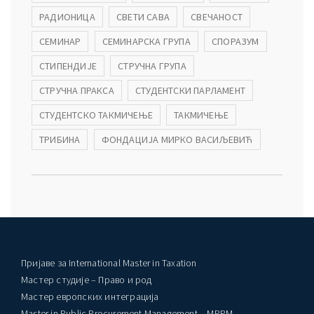
РАДИОНИЦА
СВЕТИ САВА
СВЕЧАНОСТ
СЕМИНАР
СЕМИНАРСКА ГРУПА
СПОРАЗУМ
СТИПЕНДИЈЕ
СТРУЧНА ГРУПА
СТРУЧНА ПРАКСА
СТУДЕНТСКИ ПАРЛАМЕНТ
СТУДЕНТСКО ТАКМИЧЕЊЕ
ТАКМИЧЕЊЕ
ТРИБИНА
ФОНДАЦИЈА МИРКО ВАСИЉЕВИЋ
Пријаве за International Master in Taxation
Мастер студије – Право и род
Мастер европских интеграција
Master in Public Procurement Management – MPPM