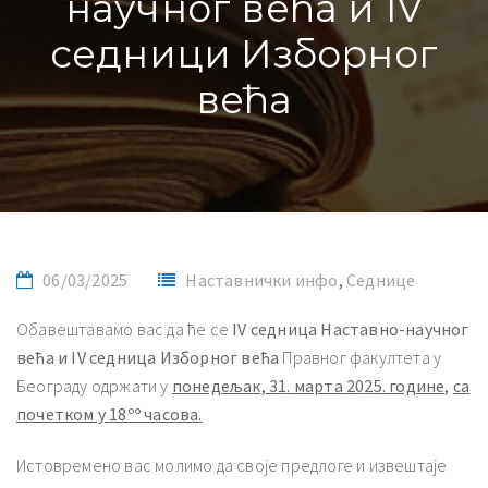
научног већа и IV
седници Изборног
већа
06/03/2025
Наставнички инфо
,
Седнице
Обавештавамо вас да ће се
IV
седница Наставно-научног
већа и
IV
седница Изборног већа
Правног факултета у
Београду одржати у
понедељак,
31
.
марта
20
2
5
. године,
са
почетком у 18ºº часова.
Истовремено вас молимо да своје предлоге и извештаје