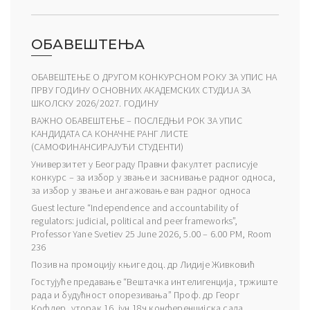
ОБАВЕШТЕЊА
ОБАВЕШТЕЊЕ О ДРУГОМ КОНКУРСНОМ РОКУ ЗА УПИС НА
ПРВУ ГОДИНУ ОСНОВНИХ АКАДЕМСКИХ СТУДИЈА ЗА
ШКОЛСКУ 2026/2027. ГОДИНУ
ВАЖНО ОБАВЕШТЕЊЕ – ПОСЛЕДЊИ РОК ЗА УПИС
КАНДИДАТА СА КОНАЧНЕ РАНГ ЛИСТЕ
(САМОФИНАНСИРАЈУЋИ СТУДЕНТИ)
Универзитет у Београду Правни факултет расписује
конкурс – за избор у звање и заснивање радног односа,
за избор у звање и ангажовање ван радног односа
Guest lecture “Independence and accountability of
regulators: judicial, political and peer frameworks”,
Professor Yane Svetiev 25 June 2026, 5.00 – 6.00 PM, Room
236
Позив на промоцију књиге доц. др Лидије Живковић
Гостујуће предавање “Вештачка интелигенција, тржиште
рада и будућност опорезивања” Проф. др Георг
Кофлер, уторак 16. јун 18ч конференцијска сала