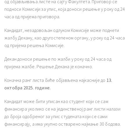
од објављивања листе на сајту Факултета. Приговор се
подноси Комисији за упис, која доноси решење у року од 24
часа од пријема приговора.
Кандидат, незадовољан одлуком Комисије може поднети
жалбу Декану, као другостепеном органу, у року од 24 часа
од пријема решења Комисије.
Декан доноси решење по жалби у року од 24 часа од
пријема жалбе. Решење Декана је коначно.
Коначна ранг листа биће објављена најкасније до
13.
октобра 202
5. године
.
Кандидат може бити уписан као студент који се сам
финансира уколико се на јединственој ранг листи налази
до броја одобреног за упис студената који се сами
финансирају, а има укупно остварено најмање 30 бодова.