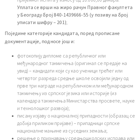
Уплата се врши на жиро рачун Правног факултета
у Београду број 840-1439666-55 (у позиву на број
уписати шифру – 201)
;
Поједине категорије кандидата, поред прописане
документације, подносе још и:
фотокопију дипломе са републичког или
међународног такмичења (оригинал се предаје на
увид) – кандидати који су као ученици трећег или
четвртог разреда средње школе освојили једну од
прве три награде на републичком или међународном
такмичењу из српског језика или историје (из
календара такмичења Министарства просвете, науке
и технолошког развоја);
писану изјаву о националној припадности (образац се
добија приликом пријаве) – припадници српске
националне мањине из суседних земаља;
решење о признавању средњошколских исправа или