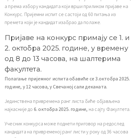
а према избору кандидата који врши приликом пријаве на
Конкурс. Пријемни испит се састоји од 60 питања из
премета који је кандидат изабрао да полаже.
Пријаве на конкурс примају се 1. и
2. октобра 2025. године, у времену
од 8 до 13 часова, на шалтерима
факултета.
Полагање пријемног испита обавиће се
3.
октобра 202
5.
године
, у 12 часова
,
у Свечаној сали деканата.
Јединствена привремена ранг листа биће објављена
најкасније до
6.
октобра 202
5. године,
на сајту Факултета.
Учесник конкурса може поднети приговор на редослед
кандидата на привременој ранг листи у року од 36 часова