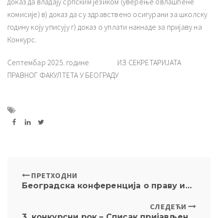
доказ да владају српским језиком (уверење овлашћене
комисије) в) доказ да су здравствено осигурани за школску
ађеност Пословања” – Догађаји
годину коју уписују г) доказ о уплати накнаде за пријаву на
Конкурс.
Септембар 2025. године ИЗ СЕКРЕТАРИЈАТА
ПРАВНОГ ФАКУЛТЕТА У БЕОГРАДУ
ПРЕТХОДНИ
Београдска конференција о праву интелектуалне својине – 16.10.2025.
СЛЕДЕЋИ
3. конкурсни рок – Списак пријављених кандидата са распоредом полагања (петак 3. октобар у 12ч)