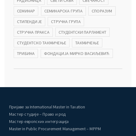
РАДИОНИЦА
СВЕТИ САВА
СВЕЧАНОСТ
СЕМИНАР
СЕМИНАРСКА ГРУПА
СПОРАЗУМ
СТИПЕНДИЈЕ
СТРУЧНА ГРУПА
СТРУЧНА ПРАКСА
СТУДЕНТСКИ ПАРЛАМЕНТ
СТУДЕНТСКО ТАКМИЧЕЊЕ
ТАКМИЧЕЊЕ
ТРИБИНА
ФОНДАЦИЈА МИРКО ВАСИЉЕВИЋ
Пријаве за International Master in Taxation
Мастер студије – Право и род
Мастер европских интеграција
Master in Public Procurement Management – MPPM