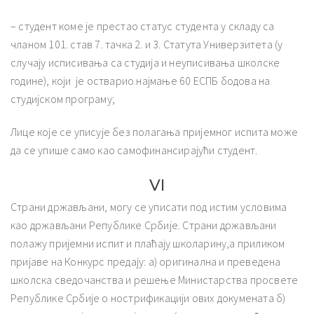
– студент коме је престао статус студента у складу са
чланом 101. став 7. тачка 2. и 3. Статута Универзитета (у
случају исписивања са студија и неуписивања школске
године), који је остварио најмање 60 ЕСПБ бодова на
студијском програму;
Лице које се уписује без полагања пријемног испита може
да се упише само као самофинансирајући студент.
VI
Страни држављани, могу се уписати под истим условима
као држављани Републике Србије. Страни држављани
полажу пријемни испит и плаћају школарину,а приликом
пријаве на Конкурс предају: а) оригинална и преведена
школска сведочанства и решење Министарства просвете
Републике Србије о нострификацији ових докумената б)