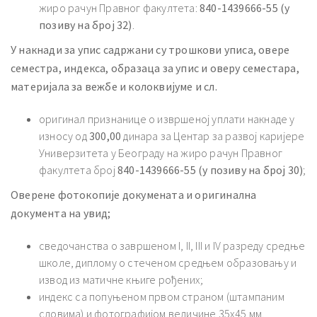
жиро рачун Правног факултета:
840-1439666-55 (у
позиву на број 32)
.
У накнади за упис садржани су трошкови уписа, oвере
семестра, индекса, образаца за упис и оверу семестара,
материјал
а за вежбе и колоквијуме и сл.
оригинал признанице о извршеној уплати накнаде у
износу од
300,00
динара за Центар за развој каријере
Универзитета у Београду на жиро рачун Правног
факултета број
840-1439666-55 (у позиву на број 30)
;
Оверене фотокопије докумената и оригинална
документа на увид;
сведочанства о завршеном I, II, III и IV разреду средње
школе, диплому о стеченом средњем образовању и
извод из матичне књиге рођених;
индекс са попуњеном првом страном (штампаним
словима) и фотографијом величине 35х45 мм.