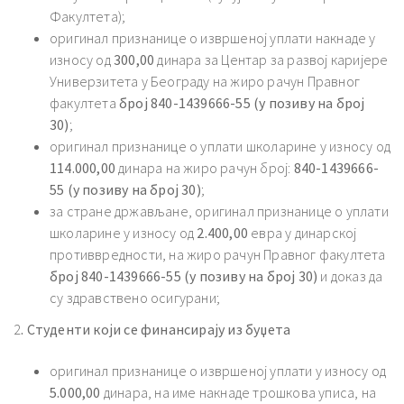
Факултета);
оригинал признанице о извршеној уплати накнаде у
износу од
300,00
динара за Центар за развој каријере
Универзитета у Београду на жиро рачун Правног
факултета
број 840-1439666-55 (у позиву на број
30)
;
оригинал признанице о уплати школарине у износу од
114.000,00
динара на жиро рачун број:
840-1439666-
55 (у позиву на број 30)
;
за стране држављане, оригинал признанице о уплати
школарине у износу од
2.
400,00
евра у динарској
противвредности, на жиро рачун Правног факултета
број 840-1439666-55 (у позиву на број 30)
и доказ да
су здравствено осигурани;
2
. Студенти који се финансирају из буџета
оригинал признанице о извршеној уплати у износу од
5.000,00
динара, на име накнаде трошкова уписа, на