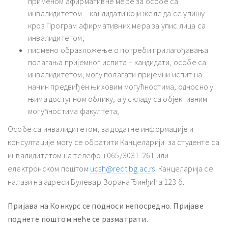
применом афирмативне мере за особе са
инвалидитетом – кандидати који желе да се упишу
кроз Програм афирмативних мера за упис лица са
инвалидитетом;
писмено образложење о потреби прилагођавања
полагања пријемног испита – кандидати, особе са
инвалидитетом, могу полагати пријемни испит на
начин предвиђен њиховим могућностима, односно у
њима доступном облику, а у складу са објективним
могућностима факултета;
Особе са инвалидитетом, за додатне информације и
консултације могу се обратити Канцеларији за студенте са
инвалидитетом на телефон 065/3031-261 или
електронском поштом
ucsh@rect.bg.ac.rs
. Канцеларија се
налази на адреси Булевар Зорана Ђинђића 123 б.
Пријава на Конкурс се подноси непосредно. Пријаве
поднете пошт
ом неће се разматрати.