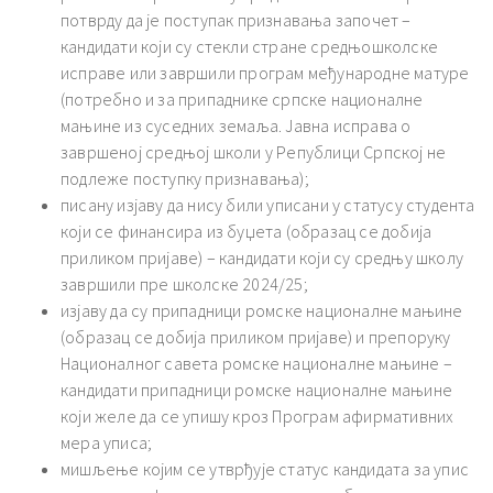
потврду да је поступак признавања започет –
кандидати који су стекли стране средњошколске
исправе или завршили програм међународне матуре
(потребно и за припаднике српске националне
мањине из суседних земаља. Јавна исправа о
завршеној средњој школи у Републици Српској не
подлеже поступку признавања);
писану изјаву да нису били уписани у статусу студента
који се финансира из буџета (образац се добија
приликом пријаве) – кандидати који су средњу школу
завршили пре школске 2024/25;
изјаву да су припадници ромске националне мањине
(образац се добија приликом пријаве) и препоруку
Националног савета ромске националне мањине –
кандидати припадници ромске националне мањине
који желе да се упишу кроз Програм афирмативних
мера уписа;
мишљење којим се утврђује статус кандидата за упис