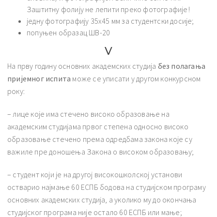
Заштитну фолију не лепити преко фотографије!
једну фотографију 35х45 мм за студентски досије;
попуњен образац ШВ-20
V
На прву годину основних академских студија
без полагања
пријемног испита
може се уписати у другом конкурсном
року:
– лице које има стечено високо образовање на
академским студијама првог степена односно високо
образовање стечено према одредбама закона које су
важиле пре доношења Закона о високом образовању;
– студент који је на другој високошколској установи
остварио најмање 60 ЕСПБ бодова на студијском програму
основних академских студија, а уколико му до окончања
студијског програма није остало 60 ЕСПБ или мање;