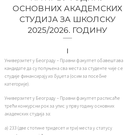
ОСНОВНИХ АКАДЕМСКИХ
СТУДИЈА ЗА ШКОЛСКУ
2025/2026. ГОДИНУ
I
Универзитет у Београду – Правни факултет обавештава
кандидате да су попуњена сва места за студенте чије се
студије финансирају из буџета (осим за посебне
категорије).
Универзитет у Београду – Правни факултет расписаће
трећи конкурсни рок за упис у прву годину основних
академских студија за:
а) 233 (две стотине тридесет и три) местa у статусу