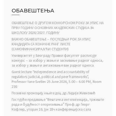
ОБАВЕШТЕЊА
ОБАВЕШТЕЊЕ О ДРУГОМ КОНКУРСНОМ РОКУ ЗА УПИС НА
ПРВУ ГОДИНУ ОСНОВНИХ АКАДЕМСКИХ СТУДИЈА ЗА
ШКОЛСКУ 2026/2027. ГОДИНУ
ВАЖНО ОБАВЕШТЕЊЕ – ПОСЛЕДЊИ РОК ЗА УПИС
КАНДИДАТА СА КОНАЧНЕ РАНГ ЛИСТЕ
(САМОФИНАНСИРАЈУЋИ СТУДЕНТИ)
Универзитет у Београду Правни факултет расписује
конкурс – за избор у звање и заснивање радног односа,
за избор у звање и ангажовање ван радног односа
Guest lecture “Independence and accountability of
regulators: judicial, political and peer frameworks”,
Professor Yane Svetiev 25 June 2026, 5.00 – 6.00 PM, Room
236
Позив на промоцију књиге доц. др Лидије Живковић
Гостујуће предавање “Вештачка интелигенција, тржиште
рада и будућност опорезивања” Проф. др Георг
Кофлер, уторак 16. јун 18ч конференцијска сала