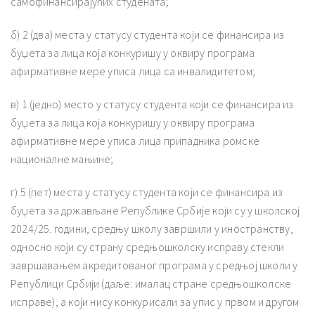
самофинансирајућих студената;
б) 2 (два) места у статусу студента који се финансира из
буџета за лица која конкуришу у оквиру програма
афирмативне мере уписа лица са инвалидитетом;
в) 1 (једно) место у статусу студента који се финансира из
буџета за лица која конкуришу у оквиру програма
афирмативне мере уписа лица припадника ромске
националне мањине;
г) 5 (пет) места у статусу студента који се финансира из
буџета за држављане Републике Србије који су у школској
2024/25. години, средњу школу завршили у иностранству,
односно који су страну средњошколску исправу стекли
завршавањем акредитованог програма у средњој школи у
Републици Србији (даље: ималац стране средњошколске
исправе), а који нису конкурисали за упис у првом и другом