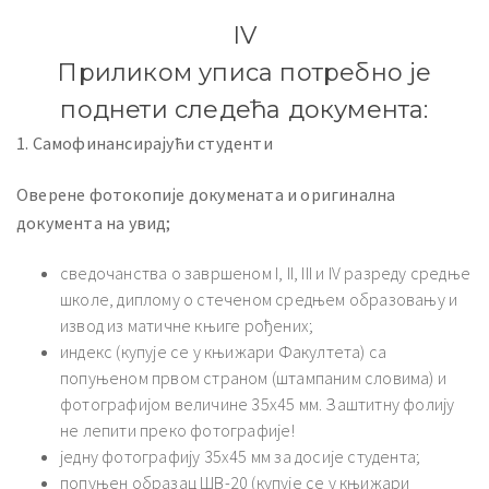
IV
Приликом уписа потребно је
поднети следећа документа:
1. Самофинансирајући студенти
Оверене фотокопије докумената и оригинална
документа на увид;
сведочанства о завршеном I, II, III и IV разреду средње
школе, диплому о стеченом средњем образовању и
извод из матичне књиге рођених;
индекс (купује се у књижари Факултета) са
попуњеном првом страном (штампаним словима) и
фотографијом величине 35х45 мм. Заштитну фолију
не лепити преко фотографије!
једну фотографију 35х45 мм за досије студента;
попуњен образац ШВ-20 (купује се у књижари