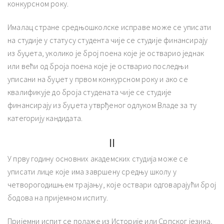
конкурсном року.
Ималац стране средњошколске исправе може се уписати
на студије у статусу студента чије се студије финансирају
из буџета, уколико је број поена које је остварио једнак
или већи од броја поена које је остварио последњи
уписани на буџет у првом конкурсном року и ако се
квалификује до броја студената чије се студије
финансирају из буџета утврђеног одлуком Владе за ту
категорију кандидата.
II
У прву годину основних академских студија може се
уписати лице које има завршену средњу школу у
четворогодишњем трајању, које оствари одговарајући број
бодова на пријемном испиту.
Пријемни испит се полаже из Историје или Српског језика,