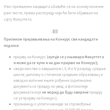
Упис примљених кандидата обавиће се на основу коначне
ранг листе, према распореду који ће бити објављен на
сајту Факултета.
III
Приликом пријављивања на Конкурс сви кандидати
подносе:
пријаву на Конкурс
(купује
се у књижари Факултет
а
и може да се купи и на дан пријаве на Конкурс);
сведочанства о завршеном I, II, III и IV разреду средње
школе, диплому о стеченом средњем образовању и
извод из матичне књиге рођених (оригинална
документа се предају на увид, а фотокопије
докумената које
не морају
да буду оверене
предају
се уз пријаву на Конкурс);
признаницу о уплати накнаде за спровођење
пријемног испита у износу од 10.000,00 динара.