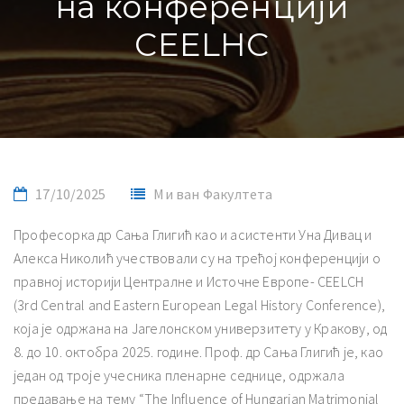
на конференцији
CEELHC
17/10/2025
Ми ван Факултета
Професорка др Сања Глигић као и асистенти Уна Дивац и
Алекса Николић учествовали су на трећој конференцији о
правној историји Централне и Источне Европе- CEELCH
(3rd Central and Eastern European Legal History Conference),
која је одржана на Јагелонском универзитету у Кракову, од
8. до 10. октобра 2025. године. Проф. др Сања Глигић је, као
један од троје учесника пленарне седнице, одржала
предавање на тему “The Influence of Hungarian Matrimonial