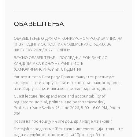
ОБАВЕШТЕЊА
ОБАВЕШТЕЊЕ О ДРУГОМ КОНКУРСНОМ РОКУ ЗА УПИС НА
ПРВУ ГОДИНУ ОСНОВНИХ АКАДЕМСКИХ СТУДИЈА ЗА
ШКОЛСКУ 2026/2027. ГОДИНУ
ВАЖНО ОБАВЕШТЕЊЕ – ПОСЛЕДЊИ РОК ЗА УПИС
КАНДИДАТА СА КОНАЧНЕ РАНГ ЛИСТЕ
(САМОФИНАНСИРАЈУЋИ СТУДЕНТИ)
Универзитет у Београду Правни факултет расписује
конкурс – за избор у звање и заснивање радног односа,
за избор у звање и ангажовање ван радног односа
Guest lecture “Independence and accountability of
regulators: judicial, political and peer frameworks”,
Professor Yane Svetiev 25 June 2026, 5.00 – 6.00 PM, Room
236
Позив на промоцију књиге доц. др Лидије Живковић
Гостујуће предавање “Вештачка интелигенција, тржиште
рада и будућност опорезивања” Проф. др Георг