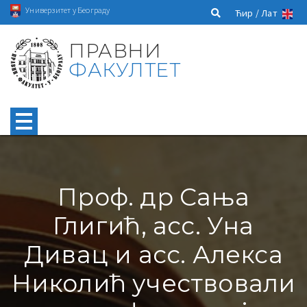
Универзитет у Београду
Ћир /
Лат
ПРАВНИ
ФАКУЛТЕТ
Проф. др Сања
Глигић, асс. Уна
Дивац и асс. Алекса
Николић учествовали