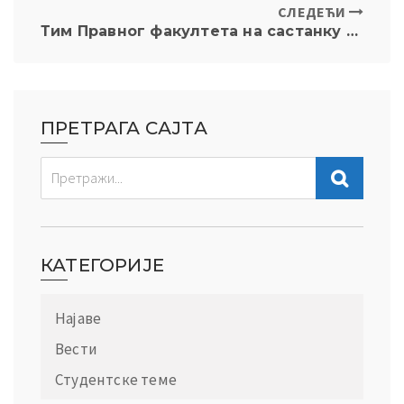
СЛЕДЕЋИ
Тим Правног факултета на састанку конзорцијума BUDGET-IT пројекта у Истанбулу
ПРЕТРАГА САЈТА
КАТЕГОРИЈЕ
Најаве
Вести
Студентске теме