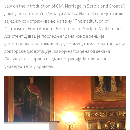
Law on the Introduction of Civil Marriage in Serbia and Croatia”,
док су асистенти Уна Дивац и Алекса Николић представили
заједничко истраживање на тему “The Institutuon of
Ostracism – From Ancient Perception to Modern Application”.
Асистент Дивац је последњег дана конференције
учествовала и на такмичењу у троминутном представљању
докторске дисертације, за коју награђена од декана
Факултета за право и администрацију Јагелонског
универзитета у Кракову.