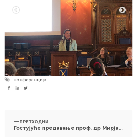
конференција
ПРЕТХОДНИ
Гостујуће предавање проф. др Мирјане Дреновак-Ивановић на Правном факултету Универзитета у Ослу