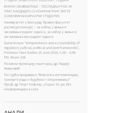
СТУДИЈА ЗА ШКОЛСКУ 2026/2027. ГОДИНУ
ВАЖНО ОБАВЕШТЕЊЕ – ПОСЛЕДЊИ РОК ЗА
УПИС КАНДИДАТА СА КОНАЧНЕ РАНГ ЛИСТЕ
(САМОФИНАНСИРАЈУЋИ СТУДЕНТИ)
Универзитет у Београду Правни факултет
расписује конкурс – за избор у звање и
заснивање радног односа, за избор у звање и
ангажовање ван радног односа
Guest lecture “Independence and accountability of
regulators: judicial, political and peer frameworks”,
Professor Yane Svetiev 25 June 2026, 5.00 – 6.00
PM, Room 236
Позив на промоцију књиге доц. др Лидије
Живковић
Гостујуће предавање “Вештачка интелигенција,
тржиште рада и будућност опорезивања”
Проф. др Георг Кофлер, уторак 16. јун 18ч
конференцијска сала
АНАЛИ