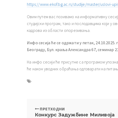
https://www.ekof.bg.ac.rs/studije/master/uslovi-upi
Овим путем вас позивамо на информативну сесиј
студијски програм, тако и послодавцима који у о
кадрова из области опорезивања.
Инфо сесија ће се одржати у петак, 24.10.2025.
Београду, Бул. краља Александра 67, семинар 2
На инфо сесији ће присутне са програмом упозна
ће након уводних обраћања одговарати на питањ
ПРЕТХОДНИ
Конкурс Задужбине Миливоја