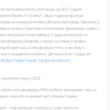
тетом Универзитета у Београду од 2021. године
ional Master in Taxation”. Овај студијски програм
раме на универзитетима у Великој Британији, Немачкој и
нарна знања и вештине из економије, финансија, права и
љење питањима опорезивања. Студијски програм се
 омогућава да унапреде и своје пословне и правне
ред професора са ова два факултета, учествују и
као и предавачи из праксе. Детаљан опис студијског
/studije/master/master-studije-na-stranom-
усвојеним у марту 2025.
ју право на рефундацију 50% плаћене школарине, која се
рину чини упола нижимо него ранијих година.
ворен – информације о конкурсу су доступне на