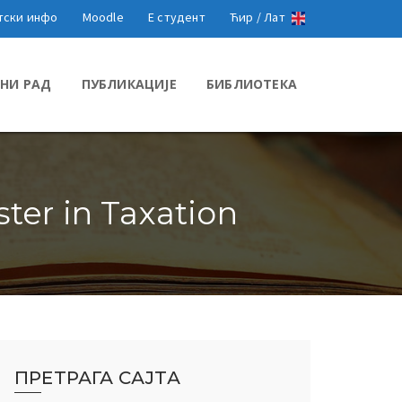
тски инфо
Moodle
Е студент
Ћир /
Лат
НИ РАД
ПУБЛИКАЦИЈЕ
БИБЛИОТЕКА
ter in Taxation
ПРЕТРАГА САЈТА