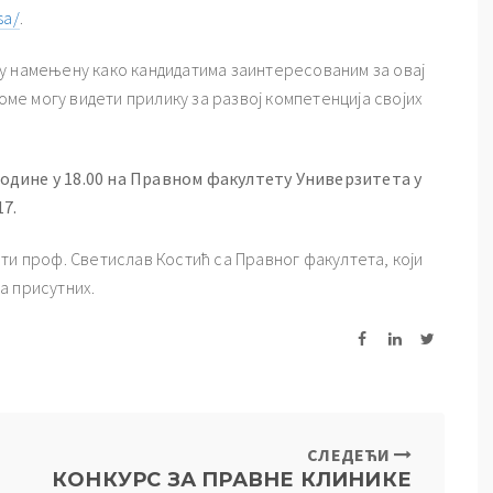
sa/
.
у намењену како кандидатима заинтересованим за овај
воме могу видети прилику за развој компетенција својих
 године у 18.00 на Правном факултету Универзитета у
17.
ти проф. Светислав Костић са Правног факултета, који
а присутних.
СЛЕДЕЋИ
КОНКУРС ЗА ПРАВНЕ КЛИНИКЕ