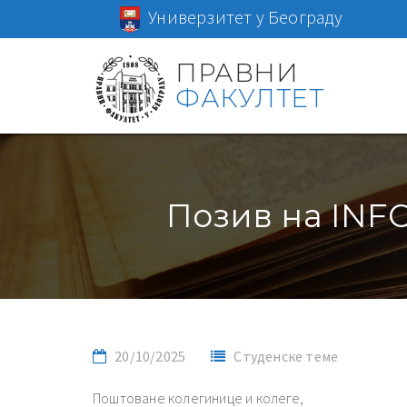
Универзитет у Београду
ПРАВНИ
ФАКУЛТЕТ
Позив на INFO 
20/10/2025
Студенске теме
Поштоване колегинице и колеге,