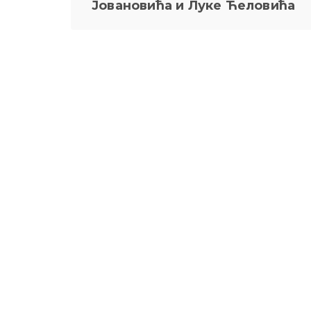
Јовановића и Луке Ћеловића