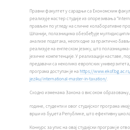
Правни факултет у сарадњи са Економским факул
реализује мастер студије из опорезивања “Internat
прављен по угледу на сличне колаборативне прог
Шпанији, полазницима обезбеђује мултидисципли
анализе података, неопходне за практично бав
реализује на енглеском језику, што полазницима
језичке компетенције. У реализацији наставе, по
предавачи са неколико европских универзитета, 
програма доступан је на
https://www.ekof.bg.ac.rs
jeziku/international-master-in-taxation/
.
Сходно изменама Закона о високом образовању, 
године, студенти и овог студијског програма има
врши из буџета Републике, што ефективну школа
Конкурс за упис на овај студијски програм је от