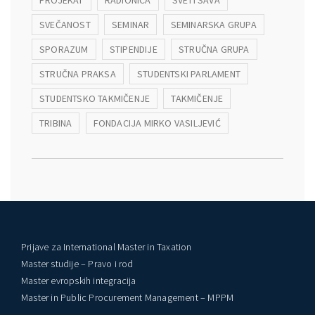
PROJEKAT
RADIONICA
SVETI SAVA
SVEČANOST
SEMINAR
SEMINARSKA GRUPA
SPORAZUM
STIPENDIJE
STRUČNA GRUPA
STRUČNA PRAKSA
STUDENTSKI PARLAMENT
STUDENTSKO TAKMIČENJE
TAKMIČENJE
TRIBINA
FONDACIJA MIRKO VASILJEVIĆ
Prijave za International Master in Taxation
Master studije – Pravo i rod
Master evropskih integracija
Master in Public Procurement Management – MPPM