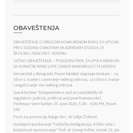
OBAVEŠTENJA
OBAVEŠTENJE O DRUGOM KONKURSNOM ROKU ZA UPIS NA
PRVU GODINU OSNOVNIH AKADEMSKIH STUDIJA ZA
ŠKOLSKU 2026/2027. GODINU
VAŽNO OBAVEŠTENJE – POSLEDNJI ROK ZA UPIS KANDIDATA
SA KONAČNE RANG LISTE (SAMOFINANSIRAJUĆI STUDENTI)
Univerzitet u Beogradu Pravni fakultet raspisuje konkurs – za
izbor u zvanje i zasnivanje radnog odnosa, za izbor u zvanje
i angažovanje van radnog odnosa
Guest lecture “Independence and accountability of
regulators: judicial, political and peer frameworks”,
Professor Yane Svetiev 25 June 2026, 5.00 – 6.00 PM, Room
236
Poziv na promociju knjige doc. dr Lidije Živković
Gostujuće predavanje “Veštačka inteligencija, tržište rada i
budućnost oporezivanja” Prof. dr Georg Kofler, utorak 16. jun