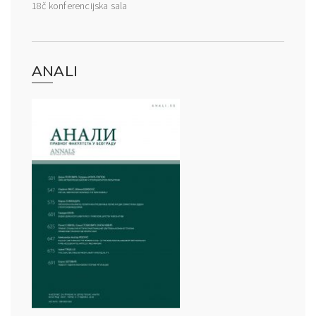
18č konferencijska sala
ANALI