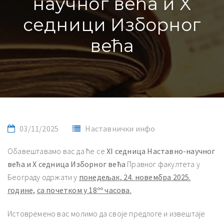
научног већа и X
седници Изборног
већа
03/11/2025
Наставнички инфо
Обавештавамо вас да ће се
X
I
седница Наставно-научног
већа и
X
седница Изборног већа
Правног факултета у
Београду одржати у
понедељак
,
24
.
новембра
20
2
5
.
године,
са почетком у 18ºº часова.
Истовремено вас молимо да своје предлоге и извештаје