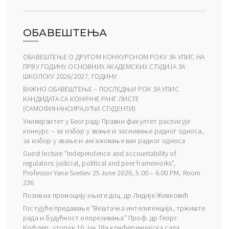
ОБАВЕШТЕЊА
ОБАВЕШТЕЊЕ О ДРУГОМ КОНКУРСНОМ РОКУ ЗА УПИС НА
ПРВУ ГОДИНУ ОСНОВНИХ АКАДЕМСКИХ СТУДИЈА ЗА
ШКОЛСКУ 2026/2027. ГОДИНУ
ВАЖНО ОБАВЕШТЕЊЕ – ПОСЛЕДЊИ РОК ЗА УПИС
КАНДИДАТА СА КОНАЧНЕ РАНГ ЛИСТЕ
(САМОФИНАНСИРАЈУЋИ СТУДЕНТИ)
Универзитет у Београду Правни факултет расписује
конкурс – за избор у звање и заснивање радног односа,
за избор у звање и ангажовање ван радног односа
Guest lecture “Independence and accountability of
regulators: judicial, political and peer frameworks”,
Professor Yane Svetiev 25 June 2026, 5.00 – 6.00 PM, Room
236
Позив на промоцију књиге доц. др Лидије Живковић
Гостујуће предавање “Вештачка интелигенција, тржиште
рада и будућност опорезивања” Проф. др Георг
Кофлер, уторак 16. јун 18ч конференцијска сала