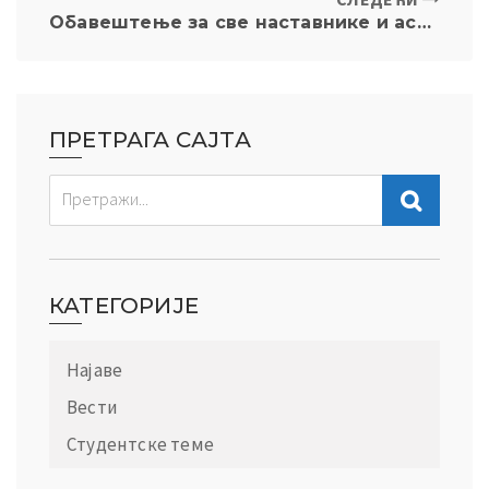
Обавештење за све наставнике и асистенте о XII седници Наставно-научног већа и XI седници Изборног већа
ПРЕТРАГА САЈТА
КАТЕГОРИЈЕ
Најаве
Вести
Студентске теме