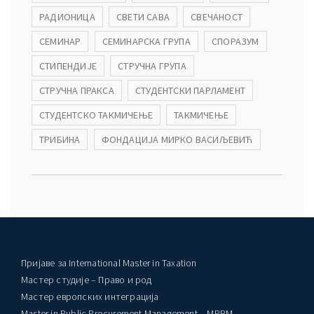
РАДИОНИЦА
СВЕТИ САВА
СВЕЧАНОСТ
СЕМИНАР
СЕМИНАРСКА ГРУПА
СПОРАЗУМ
СТИПЕНДИЈЕ
СТРУЧНА ГРУПА
СТРУЧНА ПРАКСА
СТУДЕНТСКИ ПАРЛАМЕНТ
СТУДЕНТСКО ТАКМИЧЕЊЕ
ТАКМИЧЕЊЕ
ТРИБИНА
ФОНДАЦИЈА МИРКО ВАСИЉЕВИЋ
Пријаве за International Master in Taxation
Мастер студије – Право и род
Мастер европских интеграција
Master in Public Procurement Management – MPPM