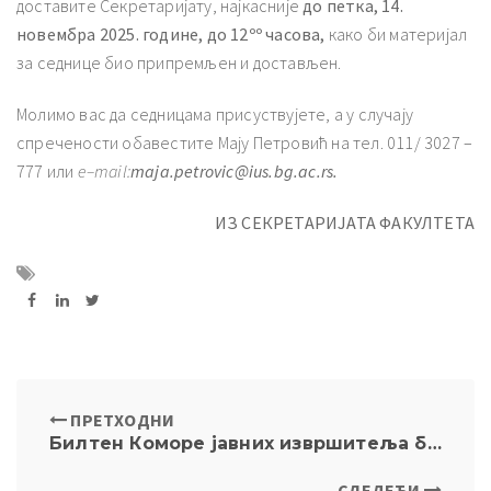
доставите Секретаријату, најкасније
до петка, 14.
новембра
20
2
5
. године, до 12ºº часова,
како би материјал
за седнице био припремљен и достављен.
Молимо вас да седницама присуствујете, а у случају
спречености обавестите Мају Петровић на тел. 011/ 3027 –
777 или
e
–
mail
:
maja.petrovic@ius.bg.ac.rs
.
ИЗ
СЕКРЕТАРИЈАТА ФАКУЛТЕТА
ПРЕТХОДНИ
Билтен Коморе јавних извршитеља бр. 12 – позив за доставу радова
СЛЕДЕЋИ