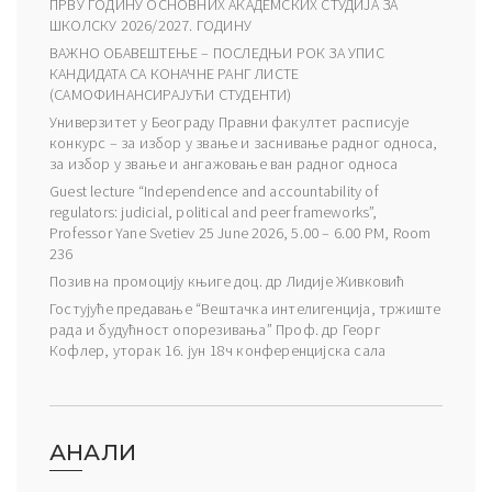
ПРВУ ГОДИНУ ОСНОВНИХ АКАДЕМСКИХ СТУДИЈА ЗА
ШКОЛСКУ 2026/2027. ГОДИНУ
ВАЖНО ОБАВЕШТЕЊЕ – ПОСЛЕДЊИ РОК ЗА УПИС
КАНДИДАТА СА КОНАЧНЕ РАНГ ЛИСТЕ
(САМОФИНАНСИРАЈУЋИ СТУДЕНТИ)
Универзитет у Београду Правни факултет расписује
конкурс – за избор у звање и заснивање радног односа,
за избор у звање и ангажовање ван радног односа
Guest lecture “Independence and accountability of
regulators: judicial, political and peer frameworks”,
Professor Yane Svetiev 25 June 2026, 5.00 – 6.00 PM, Room
236
Позив на промоцију књиге доц. др Лидије Живковић
Гостујуће предавање “Вештачка интелигенција, тржиште
рада и будућност опорезивања” Проф. др Георг
Кофлер, уторак 16. јун 18ч конференцијска сала
АНАЛИ