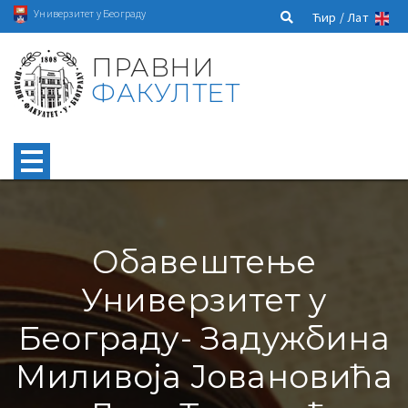
Универзитет у Београду
Ћир /
Лат
ПРАВНИ
ФАКУЛТЕТ
Обавештење
Универзитет у
Београду- Задужбина
Миливоја Јовановића