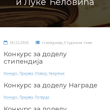
и Луке Ћеловића
19/11/2025
стипедније
,
Студенске теме
Конкурс за доделу
стипендија
Конкурс
,
Пријава
,
Уговор,
Уверење
Конкурс за доделу Награде
Конкурс
,
Пријава
,
Потврда
Конкурс за доделу