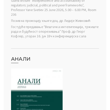
Guest lecture “Independence and accountability of
regulators: judicial, political and peer frameworks”,
Professor Yane Svetiev 25 June 2026, 5.00 – 6.00 PM, Room
236
Позив на промоцију књиге доц. др Лидије Живковић
Гостујуће предавање “Вештачка интелигенција, тржиште
рада и будућност опорезивања” Проф. др Георг
Кофлер, уторак 16. јун 18ч конференцијска сала
АНАЛИ