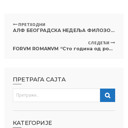
ПРЕТХОДНИ
АЛФ БЕОГРАДСКА НЕДЕЉА ФИЛОЗОФИЈЕ ПРАВА 2025
СЛЕДЕЋИ
FORVM ROMANVM “Сто година од рођења Михаила Ђурића” (1925-2011) среда, 3. децембар 2025, у 19:00 у амф. VI
ПРЕТРАГА САЈТА
КАТЕГОРИЈЕ