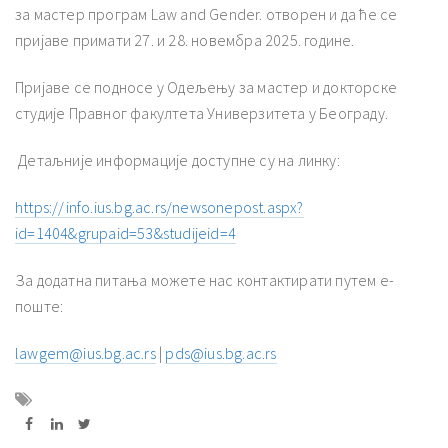
за мастер програм Law and Gender. отворен и да ће се
пријаве примати 27. и 28. новембра 2025. године.
Пријаве се подносе у Одељењу за мастер и докторске
студије Правног факултета Универзитета у Београду.
Детаљније информације доступне су на линку:
https://info.ius.bg.ac.rs/newsonepost.aspx?
id=1404&grupaid=53&studijeid=4
За додатна питања можете нас контактирати путем е-
поште:
lawgem@ius.bg.ac.rs
|
pds@ius.bg.ac.rs