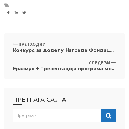
ПРЕТХОДНИ
Конкурс за доделу Награда Фондације “Сестре Булајић”
СЛЕДЕЋИ
Еразмус + Презентација програма мобилности и стипендија Владе Француске, среда 10. децембар 12ч, амфитеатар VIII (судница)
ПРЕТРАГА САЈТА