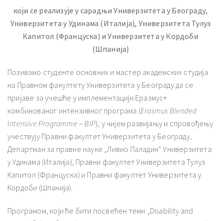
који се реализује у сарадњи Универзитета у Београду,
Универзитета у Удинама (Италија), Универзитета Тулуз
Капитол (Француска) и Универзитета у Кордоби
(Шпанија)
Позивамо студенте основних и мастер академских студија
на Правном факултету Универзитета у Београду да се
пријаве за учешће у имплементацији Еразмус+
комбинованог интензивног програма (
Erasmus
Blended
Intensive
Programme
–
BIP
), у чијем развијању и спровођењу
учествују Правни факултет Универзитета у Београду,
Департман за правне науке „Ливио Паладин“ Универзитета
у Удинама (Италија), Правни факултет Универзитета Тулуз
Капитол (Француска) и Правни факултет Универзитета у
Кордоби (Шпанија).
Програмом, који ће бити посвећен теми „Disability and