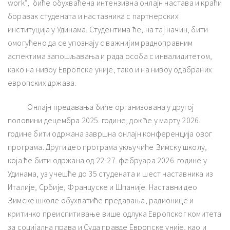
work“, биће обухваћена интензивна онлајн настава и краћи
боравак студената и наставника с партнерских
институција у Удинама. Студентима ће, на тај начин, бити
омогућено да се упознају с важнијим радноправним
аспектима запошљавања и рада особа с инвалидитетом,
како на нивоу Европске уније, тако и на нивоу одабраних
европских држава.
Онлајн предавања биће организована у другој
половини децембра 2025. године, док ће у марту 2026.
године бити одржана завршна онлајн конференција овог
програма. Други део програма укључиће Зимску школу,
која ће бити одржана од 22-27. фебруара 2026. године у
Удинама, уз учешће до 35 студената и шест наставника из
Италије, Србије, Француске и Шпаније. Наставни део
Зимске школе обухватиће предавања, радионице и
критичко преиспитивање више одлука Европског комитета
за социјална права и Суда правде Европске уније, као и