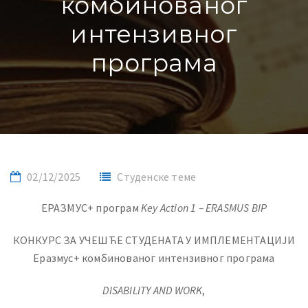
комбинованог
интензивног
програма
02/12/2025
Студенске теме
ЕРАЗМУС+ програм
Key Action 1 – ERASMUS BIP
КОНКУРС ЗА УЧЕШЋЕ СТУДЕНАТА У ИМПЛЕМЕНТАЦИЈИ
Еразмус+ комбинованог интензивног програма
DISABILITY
AND
WORK
,