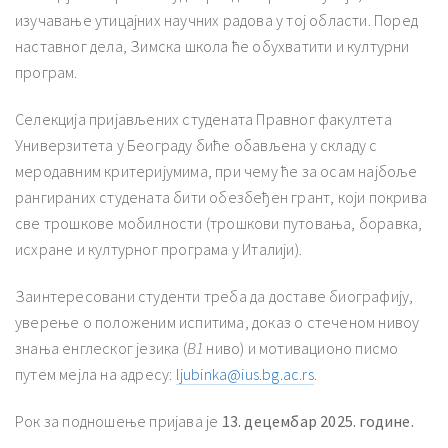
изучавање утицајних научних радова у тој области. Поред
наставног дела, Зимска школа ће обухватити и културни
програм.
Селекција пријављених студената Правног факултета
Универзитета у Београду биће обављена у складу с
меродавним критеријумима, при чему ће за осам најбоље
рангираних студената бити обезбеђен грант, који покрива
све трошкове мобилности (трошкови путовања, боравка,
исхране и културног програма у Италији).
Заинтересовани студенти треба да доставе биографију,
уверење о положеним испитима, доказ о стеченом нивоу
знања енглеског језика (
B1
ниво) и мотивационо писмо
путем мејла на адресу:
ljubinka@ius.bg.ac.rs
.
Рок за подношење пријава је
13. децембар 2025. године.