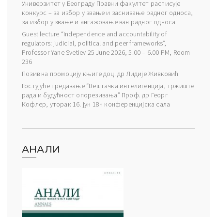
Универзитет у Београду Правни факултет расписује
конкурс – за избор у звање и заснивање радног односа,
за избор у звање и ангажовање ван радног односа
Guest lecture “Independence and accountability of
regulators: judicial, political and peer frameworks”,
Professor Yane Svetiev 25 June 2026, 5.00 – 6.00 PM, Room
236
Позив на промоцију књиге доц. др Лидије Живковић
Гостујуће предавање “Вештачка интелигенција, тржиште
рада и будућност опорезивања” Проф. др Георг
Кофлер, уторак 16. јун 18ч конференцијска сала
АНАЛИ