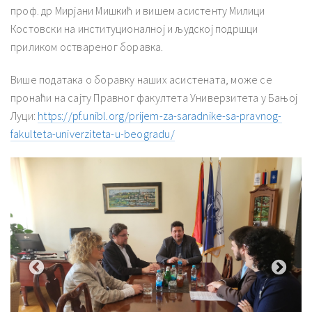
проф. др Мирјани Мишкић и вишем асистенту Милици
Костовски на институционалној и људској подршци
приликом оствареног боравка.
Више података о боравку наших асистената, може се
пронаћи на сајту Правног факултета Универзитета у Бањој
Луци:
https://pf.unibl.org/prijem-za-saradnike-sa-pravnog-
fakulteta-univerziteta-u-beogradu/