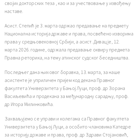
својих докторских теза , као и за учествовање у извођењу
наставе.
Асист. Степић је 3. марта одржао предавање на предмету
Национална историја државе и права, посвећено изворима
права у средњовековној Србији, а асист. Дивац је, 12.
марта 2026. године, одржала предавање оквиру предмета
Правна реторика, на тему атинског судског беседништва.
Последњег дана њиховог боравка, 13. марта, за наше
асистенте је уприличен пријем код декана Правног
факултета Универзитета у Бањој Луци, проф. др Зорана
Васиљевића и продекана за међународну сарадњу, проф.
др Игора Милинковића.
Захваљујемо се управи и колегама са Правног факултета
Универзитета у Бањој Луци, а особито члановима Катедре
за историју државе и права, проф. др Здрави Стојановић,