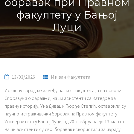
боравак при Правном
факултету у Бањој
Луци
13/03/2026
Ми ван Факултета
У склопу сарадње између наших факултета, а на основу
Споразума о сарадњи, наши асистенти са Катедре за
правну историју, Уна Дивац и Ђорђе Степић, остварили су
научно-истраживачки боравак на Правном факултету
Универзитета у Бањој Луци, од 20. фебруара до 13. марта.
Наши асистенти су свој боравак искористили за израду