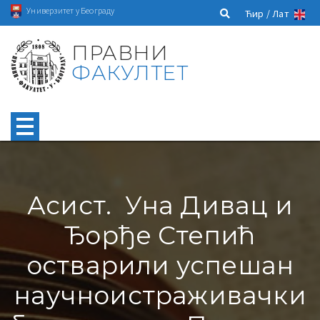
Универзитет у Београду
Ћир /
Лат
ПРАВНИ
ФАКУЛТЕТ
Асист. Уна Дивац и
Ђорђе Степић
остварили успешан
научноистраживачки