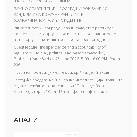
ШКОЛСКУ 2026/2027. ГОДИНУ
ВАЖНО ОБАВЕШТЕЊЕ – ПОСЛЕДЊИ РОК ЗА УПИС
КАНДИДАТА СА КОНАЧНЕ РАНГ ЛИСТЕ
(САМОФИНАНСИРАЈУЋИ СТУДЕНТИ)
Универзитет у Београду Правни факултет расписује
конкурс – за избор у звање и заснивање радног односа,
за избор у звање и ангажовање ван радног односа
Guest lecture “Independence and accountability of
regulators: judicial, political and peer frameworks”,
Professor Yane Svetiev 25 June 2026, 5.00 – 6.00 PM, Room
236
Позив на промоцију књиге доц. др Лидије Живковић
Гостујуће предавање “Вештачка интелигенција, тржиште
рада и будућност опорезивања” Проф. др Георг
Кофлер, уторак 16. јун 18ч конференцијска сала
АНАЛИ