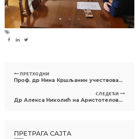
ПРЕТХОДНИ
Проф. др Нина Кршљанин учествовала на византолошкој конференцији у Волгограду
СЛЕДЕЋИ
Др Алекса Николић на Аристотеловом Универзитету у Солуну
ПРЕТРАГА САЈТА