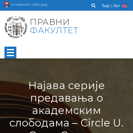
Универзитет у Београду
Ћир /
Лат
ПРАВНИ
ФАКУЛТЕТ
Најава серије
предавања о
академским
слободама – Circle U.