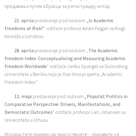
предавања путем обрасца за регистрацију испод.
·
21. aprila
predavanje pod nazivom
„Is Academic
Freedoms at Risk?
“ održaće profesor Adam Fejgan sa Kings
koledža u Londonu.
·
28. aprila
predavanje pod nazivom „
The Academic
Freedom Index: Conceptualising and Measuring Academic
Freedom Worldwide
“ održaće Janika Spangel sa Slobodnog
univerziteta u Berlinu koja je član tima projekta „Academic
Freedom Index“.
·
12. maja
predavanje pod nazivom
„Populist Politics in
Comparative Perspective: Drivers, Manifestations, and
Democratic Outcomes
“ održaće profesor Lars Johansen sa
Univerziteta u Orhusu.
Искористите прилику да присуствујете – пријавите се