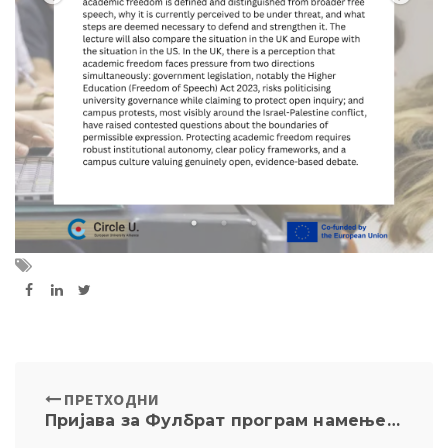
ПРЕТХОДНИ
Пријава за Фулбрат програм намењен докторантима уписаним на Универзитет у Београду