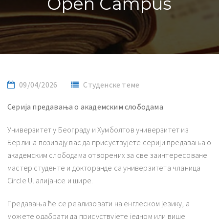
Open Campus
09/04/2026
Студенске теме
Серија предавања о академским слободама
Универзитет у Београду и Хумболтов универзитет из
Берлина позивају вас да присуствујете серији предавања о
академским слободама отворених за све заинтересоване
мастер студенте и докторанде са универзитета чланица
Circle U. алијансе и шире.
Предавања ће се реализовати на енглеском језику, а
можете одабрати да присуствујете једном или више