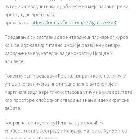
путем кратког упитника и добићете на мејл параметре за
приступ дан пред свако
предавање:
https://forms.office.com/e/Wg1nbwzEZ3
Предавања су саставни део интердисциплинарног курса
који се одржава дигитално и који је развијен у оквиру
сарадње између катедри за демократију Цирцле У.
алијансе.
Током курса, предавачи ће анализирати како политички
утицаји, ограничења институционалне аутономије и
маргинализација критичких гласова утичу на универзитете
као просторе слободног стварања знања и демократске
дебате.
Координатори курса су Немања Џуверовић са
Универзитета у Београду и Клаудија Матес са Хумболтов
универзитет из Берлина.