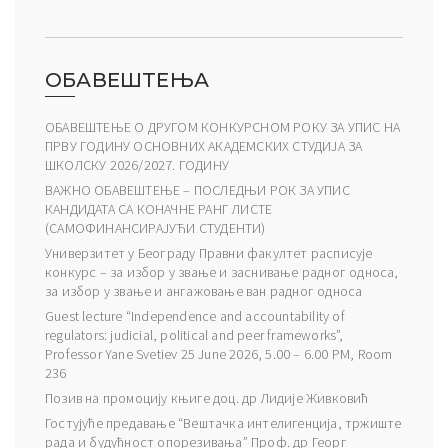
ОБАВЕШТЕЊА
ОБАВЕШТЕЊЕ О ДРУГОМ КОНКУРСНОМ РОКУ ЗА УПИС НА
ПРВУ ГОДИНУ ОСНОВНИХ АКАДЕМСКИХ СТУДИЈА ЗА
ШКОЛСКУ 2026/2027. ГОДИНУ
ВАЖНО ОБАВЕШТЕЊЕ – ПОСЛЕДЊИ РОК ЗА УПИС
КАНДИДАТА СА КОНАЧНЕ РАНГ ЛИСТЕ
(САМОФИНАНСИРАЈУЋИ СТУДЕНТИ)
Универзитет у Београду Правни факултет расписује
конкурс – за избор у звање и заснивање радног односа,
за избор у звање и ангажовање ван радног односа
Guest lecture “Independence and accountability of
regulators: judicial, political and peer frameworks”,
Professor Yane Svetiev 25 June 2026, 5.00 – 6.00 PM, Room
236
Позив на промоцију књиге доц. др Лидије Живковић
Гостујуће предавање “Вештачка интелигенција, тржиште
рада и будућност опорезивања” Проф. др Георг