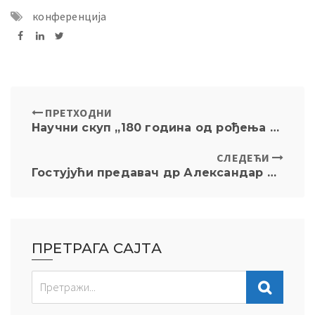
конференција
ПРЕТХОДНИ
Научни скуп „180 година од рођења и 110 година од смрти Никодима Милаша“ Свечана сала (Деканат) Правног факултета, 15–16. април 2026.
СЛЕДЕЋИ
Гостујући предавач др Александар Раковић “Срби и религијски интервенционизам 1991–2015: политички аспекти верских изазова у српској држави и цркви после распада Југославије” петак, 17. април у 17:10 Амфитеатар II
ПРЕТРАГА САЈТА