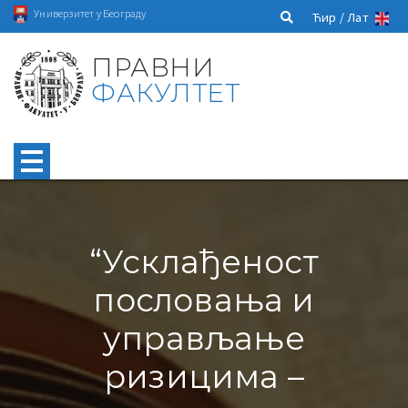
Универзитет у Београду
Ћир /
Лат
ПРАВНИ
ФАКУЛТЕТ
“Усклађеност
пословања и
управљање
ризицима –