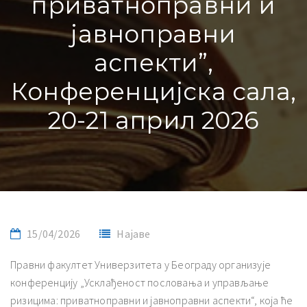
приватноправни и
јавноправни
аспекти”,
Конференцијска сала,
20-21 април 2026
15/04/2026
Најаве
Правни факултет Универзитета у Београду организује
конференцију „Усклађеност пословања и управљање
ризицима: приватноправни и јавноправни аспекти“, која ће