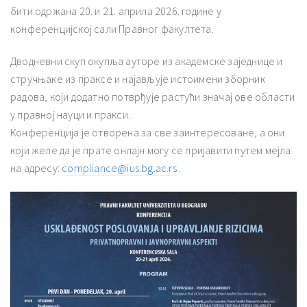
бити одржана 20. и 21. априла 2026. године у
конференцијској сали Правног факултета.
Дводневни скуп окупља ауторе из академске заједнице и
стручњаке из праксе и најављује истоимени зборник
радова, који додатно потврђује растући значај ове области
у правној науци и пракси.
Конференција је отворена за све заинтересоване, а они
који желе да је прате онлајн могу се пријавити путем мејла
на адресу:
compliance@ius.bg.ac.rs
.