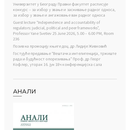
Универзитет у Београду Правни факултет расписује
конкурс – за избор у звање и заснивање радног односа,
за избор у звање и ангажовање ван радног односа
Guest lecture “Independence and accountability of
regulators: judicial, political and peer frameworks”,
Professor Yane Svetiev 25 June 2026, 5.00 – 6.00 PM, Room
236
Позив на промоцију књиге доц. др Лидије Живковић
Гостујуће предавање “Вештачка интелигенција, тржиште
рада и будућност опорезивања” Проф. др Георг
Кофлер, уторак 16. јун 18ч конференцијска сала
АНАЛИ