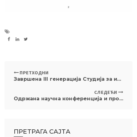
ПРЕТХОДНИ
Завршена III генерација Студија за иновацију знања “Усклађеност пословања” (Compliance)
СЛЕДЕЋИ
Одржана научна конференција и промовисан зборник „Усклађеност пословања и управљање ризицима – приватноправни и јавноправни аспекти”
ПРЕТРАГА САЈТА