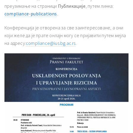
преузимање на страници
Публикације
, путем линка:
compliance-publications
.
Конференција је отворена за све заинтересоване, а они
који желе да је прате онлајн могу се пријавити путем мејла
на адресу:
compliance@ius.bg.ac.rs
.