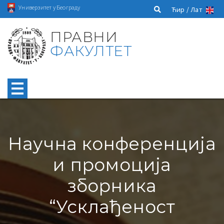
Универзитет у Београду
Ћир /
Лат
ПРАВНИ
ФАКУЛТЕТ
Научна конференција
и промоција
зборника
“Усклађеност