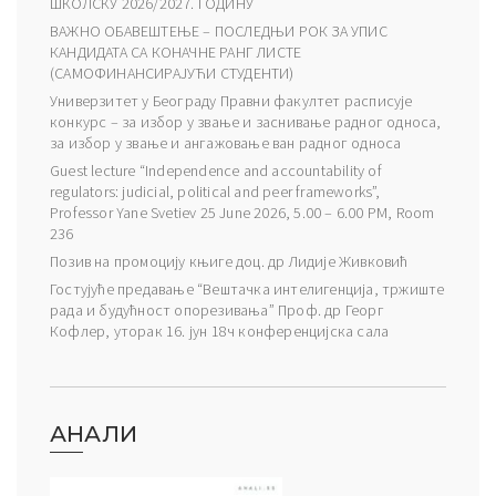
ШКОЛСКУ 2026/2027. ГОДИНУ
ВАЖНО ОБАВЕШТЕЊЕ – ПОСЛЕДЊИ РОК ЗА УПИС
КАНДИДАТА СА КОНАЧНЕ РАНГ ЛИСТЕ
(САМОФИНАНСИРАЈУЋИ СТУДЕНТИ)
Универзитет у Београду Правни факултет расписује
конкурс – за избор у звање и заснивање радног односа,
за избор у звање и ангажовање ван радног односа
Guest lecture “Independence and accountability of
regulators: judicial, political and peer frameworks”,
Professor Yane Svetiev 25 June 2026, 5.00 – 6.00 PM, Room
236
Позив на промоцију књиге доц. др Лидије Живковић
Гостујуће предавање “Вештачка интелигенција, тржиште
рада и будућност опорезивања” Проф. др Георг
Кофлер, уторак 16. јун 18ч конференцијска сала
АНАЛИ