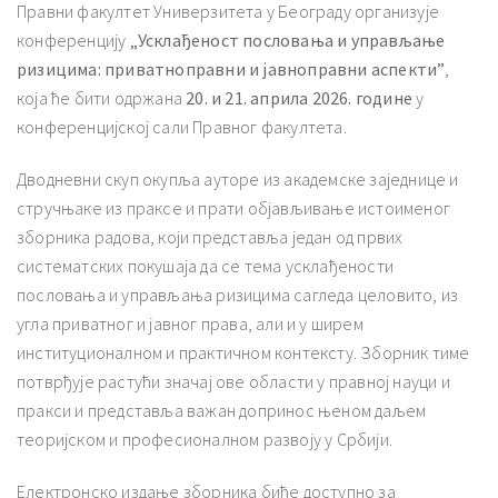
Правни факултет Универзитета у Београду организује
конференцију
„Усклађеност пословања и управљање
ризицима: приватноправни и јавноправни аспекти”
,
која ће бити одржана
20. и 21. априла 2026. године
у
конференцијској сали Правног факултета.
Дводневни скуп окупља ауторе из академске заједнице и
стручњаке из праксе и прати објављивање истоименог
зборника радова, који представља један од првих
систематских покушаја да се тема усклађености
пословања и управљања ризицима сагледа целовито, из
угла приватног и јавног права, али и у ширем
институционалном и практичном контексту. Зборник тиме
потврђује растући значај ове области у правној науци и
пракси и представља важан допринос њеном даљем
теоријском и професионалном развоју у Србији.
Електронско издање зборника биће доступно за