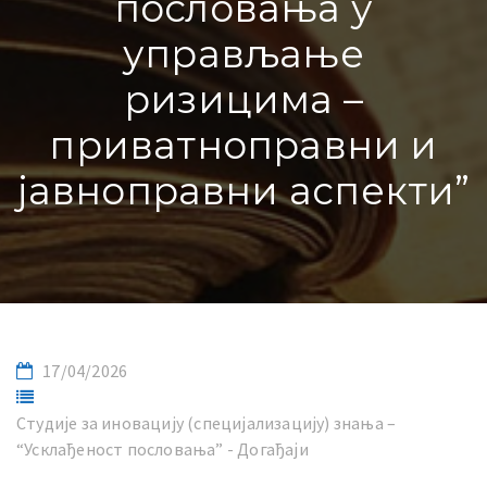
пословања у
управљање
ризицима –
приватноправни и
јавноправни аспекти”
17/04/2026
Студије за иновацију (специјализацију) знања –
“Усклађеност пословања” - Догађаји