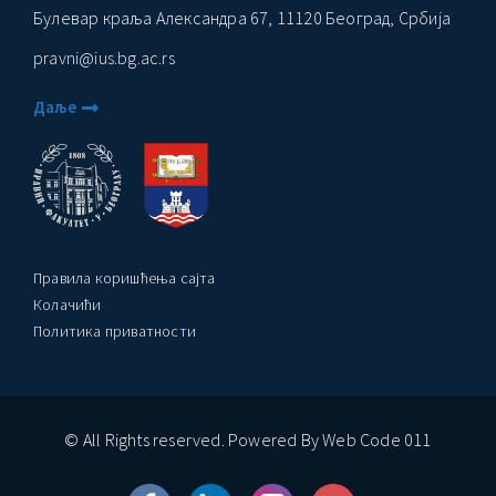
Булевар краља Александра 67, 11120 Београд, Србија
ађеност Пословања” – Догађаји
pravni@ius.bg.ac.rs
Даље
Правила коришћења сајта
Колачићи
Политика приватности
© All Rights reserved. Powered By Web Code 011