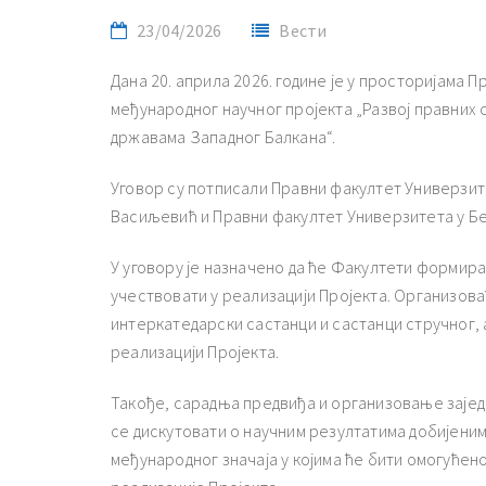
23/04/2026
Вести
Дана 20. априла 2026. године је у просторијама 
међународног научног пројекта „Развој правних 
државама Западног Балкана“.
Уговор су потписали Правни факултет Универзите
Васиљевић и Правни факултет Универзитета у Бео
У уговору је назначено да ће Факултети формира
учествовати у реализацији Пројекта. Организов
интеркатедарски састанци и састанци стручног, 
реализацији Пројекта.
Такође, сарадња предвиђа и организовање зајед
се дискутовати о научним резултатима добијеним
међународног значаја у којима ће бити омогуће