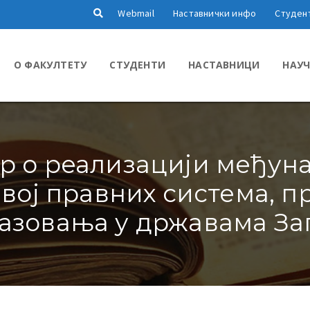
Webmail
Наставнички инфо
Студен
О ФАКУЛТЕТУ
СТУДЕНТИ
НАСТАВНИЦИ
НАУЧ
р о реализацији међун
звој правних система, п
азовања у државама За