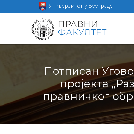
Универзитет у Београду
ПРАВНИ
ФАКУЛТЕТ
Потписан Угово
пројекта „Ра
правничког обр