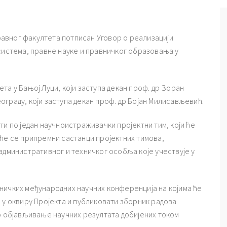
Правног факултета потписан Уговор о реализацији
система, правне науке и правничког образовања у
та у Бањој Луци, који заступа декан проф. др Зоран
граду, који заступа декан проф. др Бојан Милисављевић.
ти по један научноистраживачки пројектни тим, који ће
аће се припремни састанци пројектних тимова,
административног и техничког особља које учествује у
ничких међународних научних конференција на којима ће
 у оквиру Пројекта и публиковати зборник радова
но објављивање научних резултата добијених током