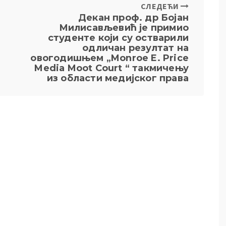
СЛЕДЕЋИ
а
Декан проф. др Бојан
Милисављевић је примио
студенте који су остварили
одличан резултат на
овогодишњем „Monroe E. Price
Media Moot Court “ такмичењу
из области медијског права