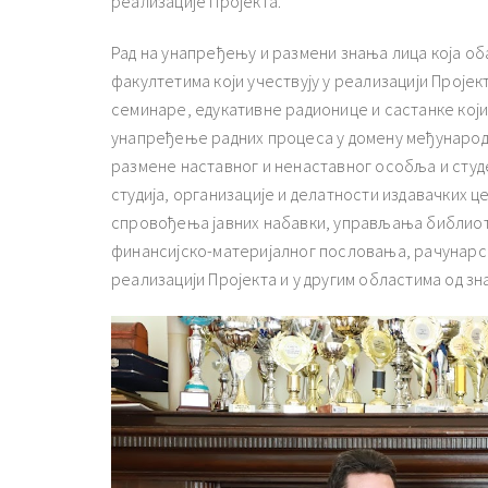
реализације Пројекта.
Рад на унапређењу и размени знања лица која об
факултетима који учествују у реализацији Проје
семинаре, едукативне радионице и састанке који
унапређење радних процеса у домену међунаро
размене наставног и ненаставног особља и студ
студија, организације и делатности издавачких ц
спровођења јавних набавки, управљања библио
финансијско-материјалног пословања, рачунарс
реализацији Пројекта и у другим областима од зна