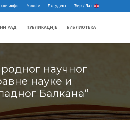
тски инфо
Moodle
Е студент
Ћир /
Лат
НИ РАД
ПУБЛИКАЦИЈЕ
БИБЛИОТЕКА
ародног научног
равне науке и
падног Балкана“