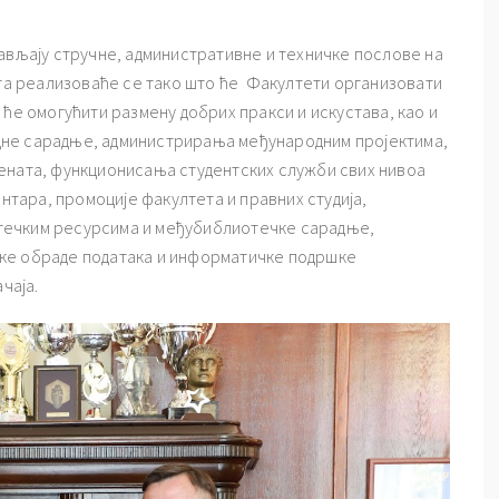
ављају стручне, административне и техничке послове на
кта реализоваће се тако што ће Факултети организовати
 ће омогућити размену добрих пракси и искустава, као и
дне сарадње, администрирања међународним пројектима,
ената, функционисања студентских служби свих нивоа
ентара, промоције факултета и правних студија,
течким ресурсима и међубиблиотечке сарадње,
ке обраде података и информатичке подршке
чаја.