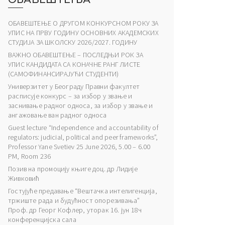
ОБАВЕШТЕЊЕ О ДРУГОМ КОНКУРСНОМ РОКУ ЗА
УПИС НА ПРВУ ГОДИНУ ОСНОВНИХ АКАДЕМСКИХ
СТУДИЈА ЗА ШКОЛСКУ 2026/2027. ГОДИНУ
ВАЖНО ОБАВЕШТЕЊЕ – ПОСЛЕДЊИ РОК ЗА
УПИС КАНДИДАТА СА КОНАЧНЕ РАНГ ЛИСТЕ
(САМОФИНАНСИРАЈУЋИ СТУДЕНТИ)
Универзитет у Београду Правни факултет
расписује конкурс – за избор у звање и
заснивање радног односа, за избор у звање и
ангажовање ван радног односа
Guest lecture “Independence and accountability of
regulators: judicial, political and peer frameworks”,
Professor Yane Svetiev 25 June 2026, 5.00 – 6.00
PM, Room 236
Позив на промоцију књиге доц. др Лидије
Живковић
Гостујуће предавање “Вештачка интелигенција,
тржиште рада и будућност опорезивања”
Проф. др Георг Кофлер, уторак 16. јун 18ч
конференцијска сала