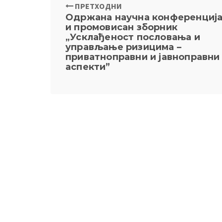
ПРЕТХОДНИ
Одржана научна конференциј
и промовисан зборник
„Усклађеност пословања и
управљање ризицима –
приватноправни и јавноправни
аспекти”