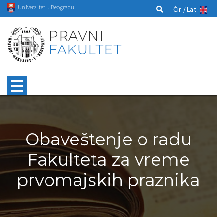
Univerzitet u Beogradu
Ćir /
Lat
PRAVNI
FAKULTET
Obaveštenje o radu
Fakulteta za vreme
prvomajskih praznika