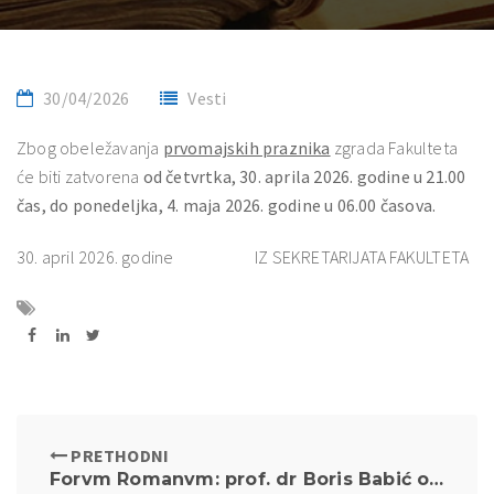
30/04/2026
Vesti
Zbog obeležavanja
prvomajskih praznika
zgrada Fakulteta
će biti zatvorena
od četvrtka, 30. aprila 2026. godine u 21.00
čas, do ponedeljka, 4. maja 2026. godine u 06.00 časova.
30. april 2026. godine IZ SEKRETARIJATA FAKULTETA
PRETHODNI
Forvm Romanvm: prof. dr Boris Babić održao predavanje o recepciji vizantijske kulture u Zapadnoj Evropi