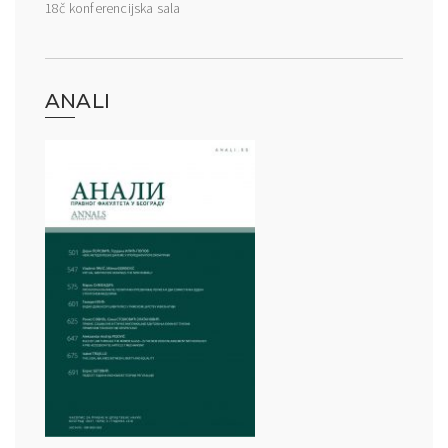
18č konferencijska sala
ANALI