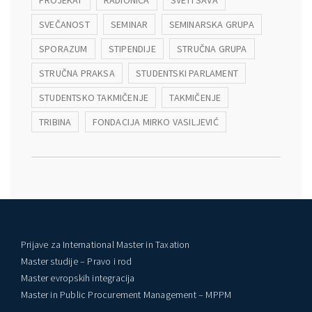
PROJEKAT
RADIONICA
SVETI SAVA
SVEČANOST
SEMINAR
SEMINARSKA GRUPA
SPORAZUM
STIPENDIJE
STRUČNA GRUPA
STRUČNA PRAKSA
STUDENTSKI PARLAMENT
STUDENTSKO TAKMIČENJE
TAKMIČENJE
TRIBINA
FONDACIJA MIRKO VASILJEVIĆ
Prijave za International Master in Taxation
Master studije – Pravo i rod
Master evropskih integracija
Master in Public Procurement Management – MPPM