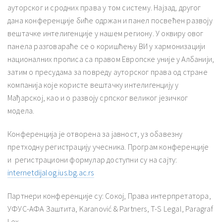
ауторског и сродних права у том систему. Најзад, другог
дана конференције биће одржан и панел посвећен развоју
вештачке интелигенције у нашем региону. У оквиру овог
панела разговараће се о коришћењу ВИ у хармонизацији
националних прописа са правом Европске уније у Албанији,
затим о пресудама за повреду ауторског права од стране
компанија које користе вештачку интелигенцију у
Мађарској, као и о развоју српског великог језичког
модела.
Конференција је отворена за јавност, уз обавезну
претходну регистрацију учесника. Програм конференције
и регистрациони формулар доступни су на сајту:
internetdijalog.ius.bg.ac.rs
Партнери конференције су: Сокој, Права интерпретатора,
УФУС-АФА Заштита, Karanović & Partners, T-S Legal, Paragraf
Lex.