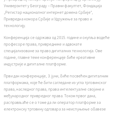
Универзитет у Београду – Правни факултет, Фондација
„Регистар националног интернет домена Србије“,
Привредна комора Србије и Удружење за право и
технологију.
Конференција се одржава од 2015. године и окупља водеће
професоре права, привреднике и адвокате
специјализоване за право дигиталних технологија. Ове
године, главне теме конференције биће креативне
индустрије и дигиталне платформе.
Први дан конференције, 3. јуни, биће посвећен дигиталним
платформама, које ће бити сагледане из угла трговинског
права, наследног права, права интелектуалне својине и
међународног привредног права. Током првог дана,
расправљаће се о томе да ли оператор платформе за
електронску трговину одговара за неиспуњење обавезе