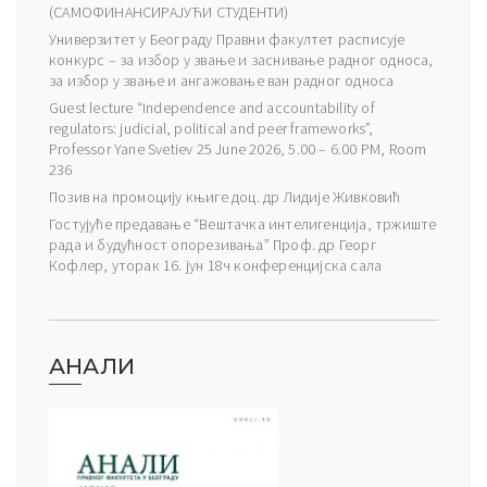
(САМОФИНАНСИРАЈУЋИ СТУДЕНТИ)
Универзитет у Београду Правни факултет расписује
конкурс – за избор у звање и заснивање радног односа,
за избор у звање и ангажовање ван радног односа
Guest lecture “Independence and accountability of
regulators: judicial, political and peer frameworks”,
Professor Yane Svetiev 25 June 2026, 5.00 – 6.00 PM, Room
236
Позив на промоцију књиге доц. др Лидије Живковић
Гостујуће предавање “Вештачка интелигенција, тржиште
рада и будућност опорезивања” Проф. др Георг
Кофлер, уторак 16. јун 18ч конференцијска сала
АНАЛИ