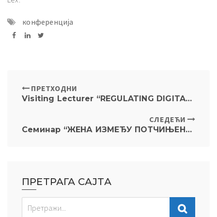
конференција
ПРЕТХОДНИ
Visiting Lecturer “REGULATING DIGITAL PLATFORMS: FROM RULES-BASED TO PRINCIPLES-BASED REGULATION” Juan Montero May 19th at 14.00, Conference Hall
СЛЕДЕЋИ
Семинар “ЖЕНА ИЗМЕЂУ ПОТЧИЊЕНОСТИ И ЕМАНЦИПАЦИЈЕ: ИСТОРИЈСКИ И САВРЕМЕНИ АСПЕКТИ РОДНЕ РАВНОПРАВНОСТИ” 26. мај 11ч, Свечана сала
ПРЕТРАГА САЈТА