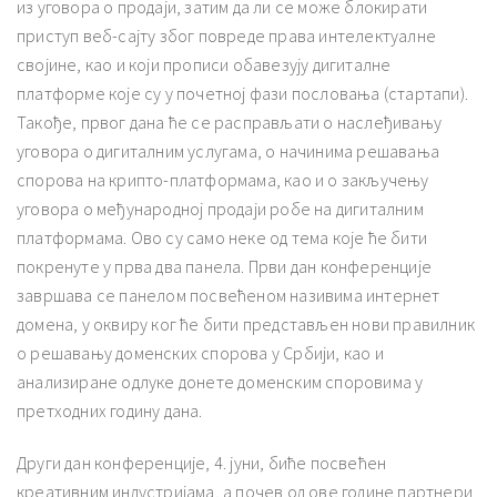
из уговора о продаји, затим да ли се може блокирати
приступ веб-сајту због повреде права интелектуалне
својине, као и који прописи обавезују дигиталне
платформе које су у почетној фази пословања (стартапи).
Такође, првог дана ће се расправљати о наслеђивању
уговора о дигиталним услугама, о начинима решавања
спорова на крипто-платформама, као и о закључењу
уговора о међународној продаји робе на дигиталним
платформама. Ово су само неке од тема које ће бити
покренуте у прва два панела. Први дан конференције
завршава се панелом посвећеном називима интернет
домена, у оквиру ког ће бити представљен нови правилник
о решавању доменских спорова у Србији, као и
анализиране одлуке донете доменским споровима у
претходних годину дана.
Други дан конференције, 4. јуни, биће посвећен
креативним индустријама, а почев од ове године партнери