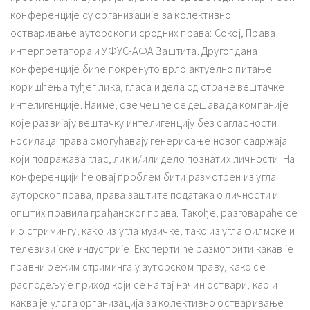
конференције су организације за колективно
остваривање ауторског и сродних права: Сокој, Права
интерпретатора и УФУС-АФА Заштита. Другог дана
конференције биће покренуто врло актуелно питање
коришћења туђег лика, гласа и дела од стране вештачке
интелигенције. Наиме, све чешће се дешава да компаније
које развијају вештачку интелигенцију без сагласности
носилаца права омогућавају генерисање новог садржаја
који подражава глас, лик и/или дело познатих личности. На
конференцији ће овај проблем бити размотрен из угла
ауторског права, права заштите података о личности и
општих правила грађанског права. Такође, разговараће се
и о стримингу, како из угла музичке, тако из угла филмске и
телевизијске индустрије. Експерти ће размотрити какав је
правни режим стриминга у ауторском праву, како се
расподељује приход који се на тај начин оствари, као и
каква је улога организација за колективно остваривање