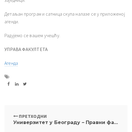
Детаљан програм и сатница скупа налазе се у приложеној
агенди.
Радујемо се вашем учешћу.
УПРАВА ФАКУЛТЕТА
Агенда
ПРЕТХОДНИ
Универзитет у Београду – Правни факултет расписује конкурс за избор у звање и заснивање радног односа