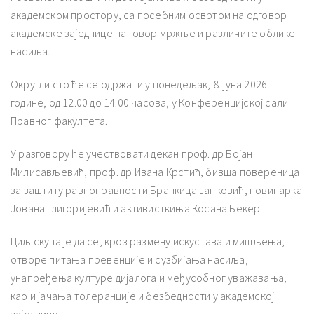
академском простору, са посебним освртом на одговор
академске заједнице на говор мржње и различите облике
насиља.
Округли сто ће се одржати у понедељак, 8. јуна 2026.
године, од 12.00 до 14.00 часова, у Конференцијској сали
Правног факултета.
У разговору ће учествовати декан проф. др Бојан
Милисављевић, проф. др Ивана Крстић, бивша повереница
за заштиту равноправности Бранкица Јанковић, новинарка
Јована Глигоријевић и активисткиња Косана Бекер.
Циљ скупа је да се, кроз размену искустава и мишљења,
отворе питања превенције и сузбијања насиља,
унапређења културе дијалога и међусобног уважавања,
као и јачања толеранције и безбедности у академској
заједници.