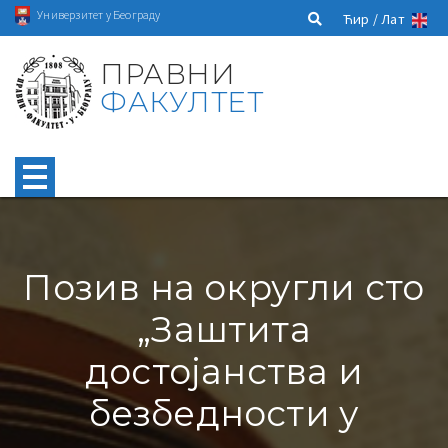
Универзитет у Београду
Ћир /
Лат
ПРАВНИ
ФАКУЛТЕТ
Позив на округли сто
„Заштита
достојанства и
безбедности у