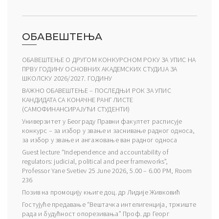
ОБАВЕШТЕЊА
ОБАВЕШТЕЊЕ О ДРУГОМ КОНКУРСНОМ РОКУ ЗА УПИС НА
ПРВУ ГОДИНУ ОСНОВНИХ АКАДЕМСКИХ СТУДИЈА ЗА
ШКОЛСКУ 2026/2027. ГОДИНУ
ВАЖНО ОБАВЕШТЕЊЕ – ПОСЛЕДЊИ РОК ЗА УПИС
КАНДИДАТА СА КОНАЧНЕ РАНГ ЛИСТЕ
(САМОФИНАНСИРАЈУЋИ СТУДЕНТИ)
Универзитет у Београду Правни факултет расписује
конкурс – за избор у звање и заснивање радног односа,
за избор у звање и ангажовање ван радног односа
Guest lecture “Independence and accountability of
regulators: judicial, political and peer frameworks”,
Professor Yane Svetiev 25 June 2026, 5.00 – 6.00 PM, Room
236
Позив на промоцију књиге доц. др Лидије Живковић
Гостујуће предавање “Вештачка интелигенција, тржиште
рада и будућност опорезивања” Проф. др Георг