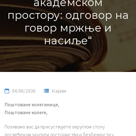
академском
простору: одговор на
говор мржње и
насиље“
04/06/2026
Најаве
Поштоване колегинице,
Поштоване колеге,
Позивамо вас да присуствујете округлом столу
посвећеном заштити достојанства и безбедности у