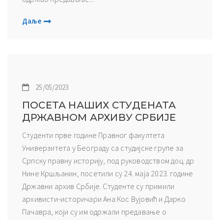
Даље
25/05/2023
ПОСЕТА НАШИХ СТУДЕНАТА
ДРЖАВНОМ АРХИВУ СРБИЈЕ
Студенти прве године Правног факултета
Универзитета у Београду са студијске групе за
Српску правну историју, под руководством доц. др
Нине Кршљанин, посетили су 24. маја 2023. године
Државни архив Србије. Студенте су примили
архивисти-историчари Ана Кос Вујовић и Дарко
Пачавра, који су им одржали предавање о