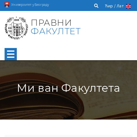
Универзитет у Београду
Ћир /
Лат
ПРАВНИ
ФАКУЛТЕТ
Ми ван Факултета