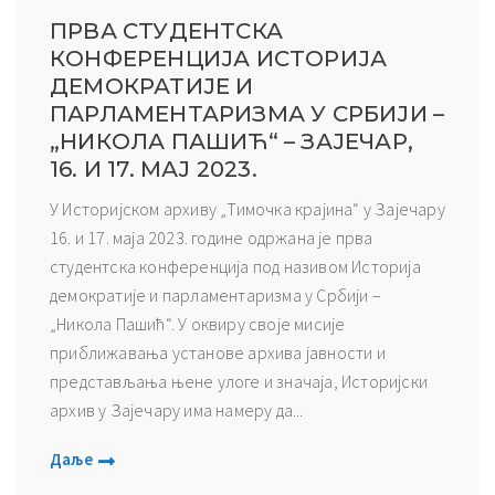
ПРВА СТУДЕНТСКА
КОНФЕРЕНЦИЈА ИСТОРИЈА
ДЕМОКРАТИЈЕ И
ПАРЛАМЕНТАРИЗМА У СРБИЈИ –
„НИКОЛА ПАШИЋ“ – ЗАЈЕЧАР,
16. И 17. МАЈ 2023.
У Историјском архиву „Тимочка крајина“ у Зајечару
16. и 17. маја 2023. године одржана је прва
студентска конференција под називом Историја
демократије и парламентаризма у Србији –
„Никола Пашић“. У оквиру своје мисије
приближавања установе архива јавности и
представљања њене улоге и значаја, Историјски
архив у Зајечару има намеру да...
Даље