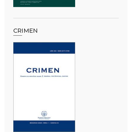
ађеност Пословања” – Догађаји
CRIMEN