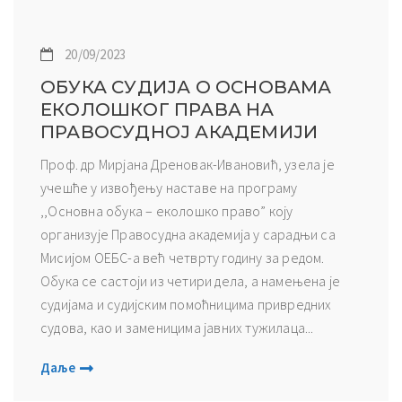
20/09/2023
ОБУКА СУДИЈА О ОСНОВАМА
ЕКОЛОШКОГ ПРАВА НА
ПРАВОСУДНОЈ АКАДЕМИЈИ
Проф. др Мирјана Дреновак-Ивановић, узела је
учешће у извођењу наставе на програму
,,Основна обука – еколошко право” коју
организује Правосудна академија у сарадњи са
Мисијом ОЕБС-а већ четврту годину за редом.
Обука се састоји из четири дела, а намењена је
судијама и судијским помоћницима привредних
судова, као и заменицима јавних тужилаца...
Даље