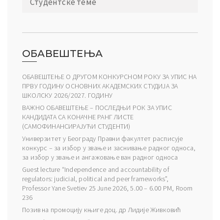
Студентске теме
ОБАВЕШТЕЊА
ОБАВЕШТЕЊЕ О ДРУГОМ КОНКУРСНОМ РОКУ ЗА УПИС НА
ПРВУ ГОДИНУ ОСНОВНИХ АКАДЕМСКИХ СТУДИЈА ЗА
ШКОЛСКУ 2026/2027. ГОДИНУ
ВАЖНО ОБАВЕШТЕЊЕ – ПОСЛЕДЊИ РОК ЗА УПИС
КАНДИДАТА СА КОНАЧНЕ РАНГ ЛИСТЕ
(САМОФИНАНСИРАЈУЋИ СТУДЕНТИ)
Универзитет у Београду Правни факултет расписује
конкурс – за избор у звање и заснивање радног односа,
за избор у звање и ангажовање ван радног односа
Guest lecture “Independence and accountability of
regulators: judicial, political and peer frameworks”,
Professor Yane Svetiev 25 June 2026, 5.00 – 6.00 PM, Room
236
Позив на промоцију књиге доц. др Лидије Живковић