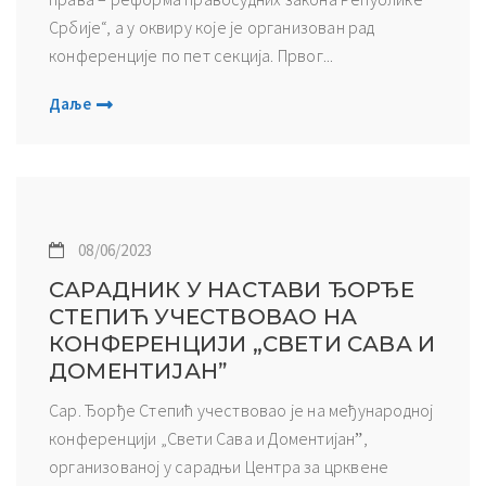
Србије“, а у оквиру које је организован рад
конференције по пет секција. Првог...
Даље
08/06/2023
САРАДНИК У НАСТАВИ ЂОРЂЕ
СТЕПИЋ УЧЕСТВОВАО НА
КОНФЕРЕНЦИЈИ „СВЕТИ САВА И
ДОМЕНТИЈАНˮ
Сар. Ђорђе Степић учествовао је на међународној
конференцији „Свети Сава и Доментијанˮ,
организованој у сарадњи Центра за црквене