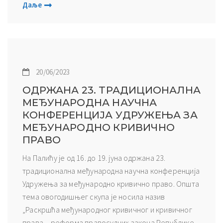
Даље
20/06/2023
ОДРЖАНА 23. ТРАДИЦИОНАЛНА
МЕЂУНАРОДНА НАУЧНА
КОНФЕРЕНЦИЈА УДРУЖЕЊА ЗА
МЕЂУНАРОДНО КРИВИЧНО
ПРАВО
На Палићу је од 16. до 19. јуна одржана 23.
традиционална међународна научна конференција
Удружења за међународно кривично право. Општа
тема овогодишњег скупа је носила назив
„Раскршћа међународног кривичног и кривичног
права – реформа правосудних закона Републике