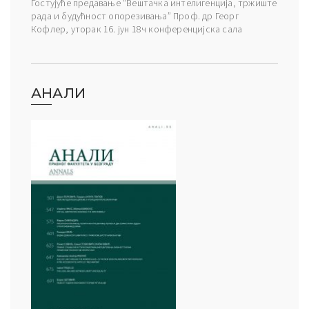
Гостујуће предавање “Вештачка интелигенција, тржиште
рада и будућност опорезивања” Проф. др Георг
Кофлер, уторак 16. јун 18ч конференцијска сала
АНАЛИ