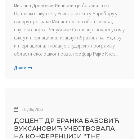
Мирјана Дреновак-Ивановић је боравила на
Правном факултету Универзитета у Марибору у
оквиру програма Министарства образовања,
науке и спорта Републике Словеније покренутом у
циљу интернационализације образовања. У циљу
интернационалнизације студијских програма у
области еколошког права, проф. др Рајко Кнез...
Даље
05/06/2023
ДОЦЕНТ ДР БРАНКА БАБОВИЋ
ВУКСАНОВИЋ УЧЕСТВОВАЛА
НА КОНФЕРЕНЦИЈИ “THE