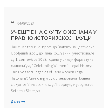
04/09/2023
УЧЕШЋЕ НА СКУПУ О ЖЕНАМА У
ПРАВНОИСТОРИЈСКОЈ НАУЦИ
Наше наставнице, проф. др Валентина Цветковић
Ђорђевић и доц. др Нина Кршљанин, учествовале
су 1. септембра 2023. године у онлајн формату на
симпозијуму “Celebrating Women in Legal History:
The Lives and Legacies of Early Women Legal
Historians”. Симпозијум су организовали Правни
факултет Универзитета у Ливерпулу и удружење
Selden’s Sister, уз...
Даље