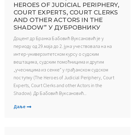
HEROES OF JUDICIAL PERIPHERY,
COURT EXPERTS, COURT CLERKS
AND OTHER ACTORS IN THE
SHADOW” У ДУБРОВНИКУ
Доцент др Бранка Бабовић Вуксановић је у
периоду од 29.маја до 2. јуна учествовала на на
интер-универзитетском курсу о судским
вештацима, судским помоћницима и другим
„учесницима из сенке“ у грађанском судском
поступку (The Heroes of Judicial Periphery, Court
Experts, Court Clerks and other Actors in the
Shadow). Др Бабовић Вуксановић...
Даље