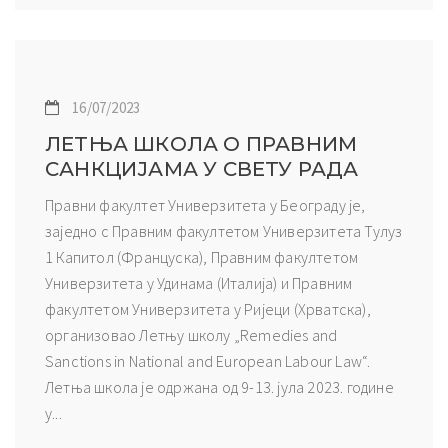
16/07/2023
ЛЕТЊА ШКОЛА О ПРАВНИМ
САНКЦИЈАМА У СВЕТУ РАДА
Правни факултет Универзитета у Београду је,
заједно с Правним факултетом Универзитета Тулуз
1 Капитол (Француска), Правним факултетом
Универзитета у Удинама (Италија) и Правним
факултетом Универзитета у Ријеци (Хрватска),
организовао Летњу школу „Remedies and
Sanctions in National and European Labour Law“.
Летња школа је одржана од 9-13. јула 2023. године
у...