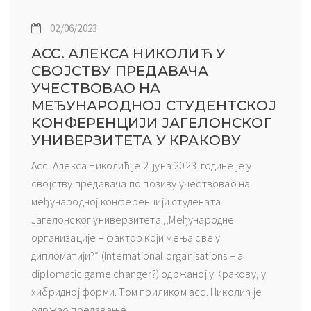
02/06/2023
АСС. АЛЕКСА НИКОЛИЋ У
СВОЈСТВУ ПРЕДАВАЧА
УЧЕСТВОВАО НА
МЕЂУНАРОДНОЈ СТУДЕНТСКОЈ
КОНФЕРЕНЦИЈИ ЈАГЕЛОНСКОГ
УНИВЕРЗИТЕТА У КРАКОВУ
Асс. Алекса Николић је 2. јуна 2023. године је у
својству предавача по позиву учествовао на
међународној конференцији студената
Јагелонског универзитета ,,Meђународне
организације – фактор који мења све у
дипломатији?“ (International organisations – a
diplomatic game changer?) одржаној у Кракову, у
хибридној форми. Том приликом асс. Николић је
одржао предавање...