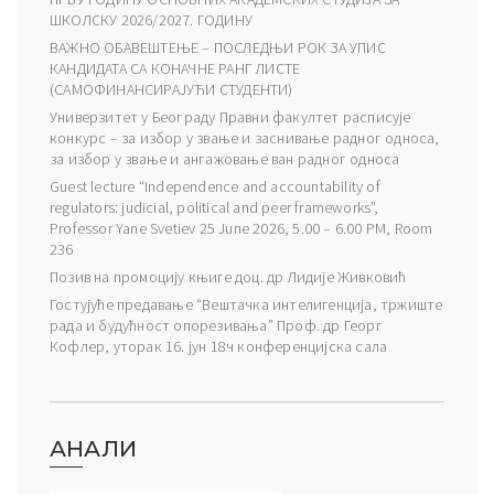
ШКОЛСКУ 2026/2027. ГОДИНУ
ВАЖНО ОБАВЕШТЕЊЕ – ПОСЛЕДЊИ РОК ЗА УПИС
КАНДИДАТА СА КОНАЧНЕ РАНГ ЛИСТЕ
(САМОФИНАНСИРАЈУЋИ СТУДЕНТИ)
Универзитет у Београду Правни факултет расписује
конкурс – за избор у звање и заснивање радног односа,
за избор у звање и ангажовање ван радног односа
Guest lecture “Independence and accountability of
regulators: judicial, political and peer frameworks”,
Professor Yane Svetiev 25 June 2026, 5.00 – 6.00 PM, Room
236
Позив на промоцију књиге доц. др Лидије Живковић
Гостујуће предавање “Вештачка интелигенција, тржиште
рада и будућност опорезивања” Проф. др Георг
Кофлер, уторак 16. јун 18ч конференцијска сала
АНАЛИ