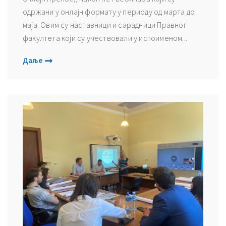
одржани у онлајн формату у периоду од марта до
маја. Овим су наставници и сарадници Правног
факултета који су учествовали у истоименом...
Даље