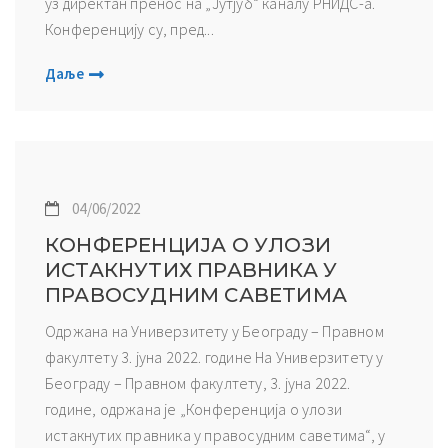
уз директан пренос на „Јутјуб“ каналу РНИДС-а.
Конференцију су, пред...
Даље
04/06/2022
КОНФЕРЕНЦИЈА О УЛОЗИ
ИСТАКНУТИХ ПРАВНИКА У
ПРАВОСУДНИМ САВЕТИМА
Одржана на Универзитету у Београду – Правном
факултету 3. јуна 2022. године На Универзитету у
Београду – Правном факултету, 3. јуна 2022.
године, одржана је „Конференција о улози
истакнутих правника у правосудним саветима“, у