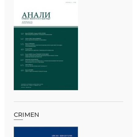
ађеност Пословања” – Догађаји
CRIMEN