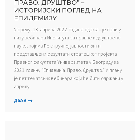
ПРАВО. ДРУШТВО” –
ИСТОРИЈСКИ ПОГЛЕД НА
ЕПИДЕМИЈУ
У среду, 13. априла 2022. године одржан је први у
низу вебинара Института за правне и друштвене
науке, којима ће стручној јавности бити
представљени резултати стратешког пројекта
Правног факултета Универзитета у Београду за
2021. годину “Епидемија. Право. Друштво.” У плану
је пет тематских вебинара који ће бити одржани у
априлу...
Даље