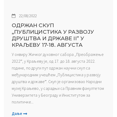
22/08/2022
ОДРЖАН СКУП
„ПУБЛИЦИСТИКА У РАЗВОЈУ
ДРУШТВА И ДРЖАВЕ IIˮ У
КРАЉЕВУ 17-18. АВГУСТА
У оквиру Жичког духовног сабора „Преображење
2022ˮ, у Краљеву је, од 17. до 18. августа 2022.
године, по други пут одржан научни скуп са
међународним учешћем „Публицистика у развоју
друштва и државеˮ. Скуп је организовао Народни
музеј Краљево, у сарадњи са Правним факултетом
Универзитета у Београду и Иниститутом за
политичке...
Даље