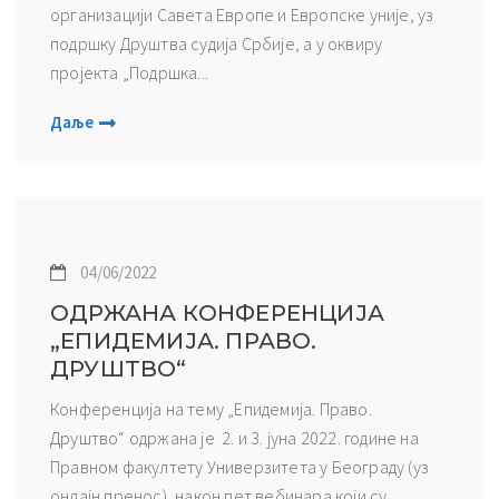
организацији Савета Европе и Европске уније, уз
подршку Друштва судија Србије, а у оквиру
пројекта „Подршка...
Даље
04/06/2022
ОДРЖАНА КОНФЕРЕНЦИЈА
„ЕПИДЕМИЈА. ПРАВО.
ДРУШТВО“
Конференција на тему „Епидемија. Право.
Друштво“ одржана је 2. и 3. јуна 2022. године на
Правном факултету Универзитета у Београду (уз
онлајн пренос), након пет вебинара који су