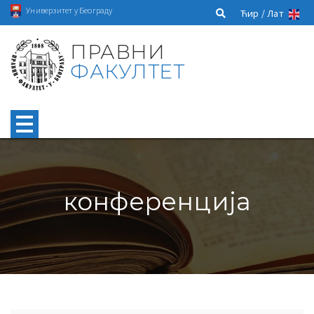
Универзитет у Београду
Ћир /
Лат
ПРАВНИ
ФАКУЛТЕТ
конференција