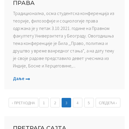
ПРАВА
Традиционална, осма студентска конференција из
теорије, филозофије и социологије права
одржана је у петак 3.10.2021. године на Правном
факултету Универзитета у Београду. Овогодишња
тема конференције је била ,,Право, политика и
друштво у време ванредног стања“, а на дату тему
је своје радове представило девет учесника из
Индије, Босне и Херцеговине,...
Даље
‹ ПРЕТХОДНА
1
2
3
4
5
СЛЕДЕЋА ›
ПРЕТРАГА САЈТА