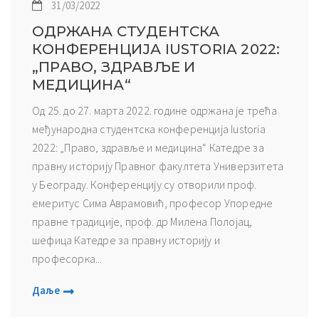
31/03/2022
ОДРЖАНА СТУДЕНТСКА
КОНФЕРЕНЦИЈА IUSTORIA 2022:
„ПРАВО, ЗДРАВЉЕ И
МЕДИЦИНА“
Од 25. до 27. марта 2022. године одржана је трећа
међународна студентска конференција Iustoria
2022: „Право, здравље и медицина“ Катедре за
правну историју Правног факултета Универзитета
у Београду. Конференцију су отворили проф.
емеритус Сима Аврамовић, професор Упоредне
правне традиције, проф. др Милена Полојац,
шефица Катедре за правну историју и
професорка...
Даље