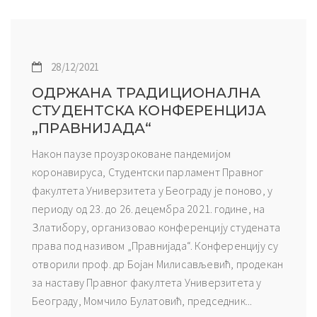
28/12/2021
ОДРЖАНА ТРАДИЦИОНАЛНА
СТУДЕНТСКА КОНФЕРЕНЦИЈА
„ПРАВНИЈАДА“
Након паузе проузроковане пандемијом
коронавируса, Студентски парламент Правног
факултета Универзитета у Београду је поново, у
периоду од 23. до 26. децембра 2021. године, на
Златибору, организовао конференцију студената
права под називом „Правнијада“. Конференцију су
отворили проф. др Бојан Милисављевић, продекан
за наставу Правног факултета Универзитета у
Београду, Момчило Булатовић, председник...