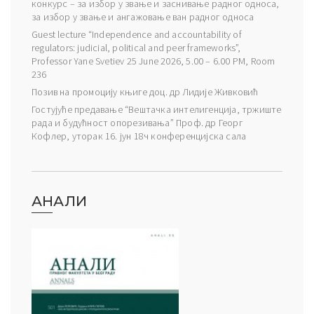
конкурс – за избор у звање и заснивање радног односа,
за избор у звање и ангажовање ван радног односа
Guest lecture “Independence and accountability of
regulators: judicial, political and peer frameworks”,
Professor Yane Svetiev 25 June 2026, 5.00 – 6.00 PM, Room
236
Позив на промоцију књиге доц. др Лидије Живковић
Гостујуће предавање “Вештачка интелигенција, тржиште
рада и будућност опорезивања” Проф. др Георг
Кофлер, уторак 16. јун 18ч конференцијска сала
АНАЛИ