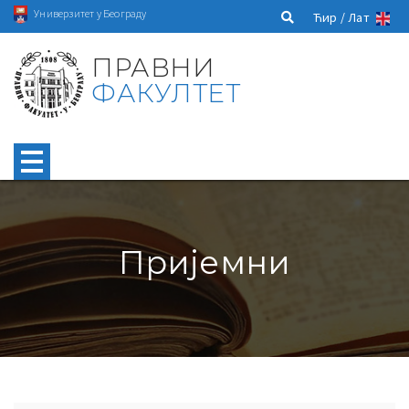
Универзитет у Београду
Ћир /
Лат
ПРАВНИ
ФАКУЛТЕТ
Пријемни