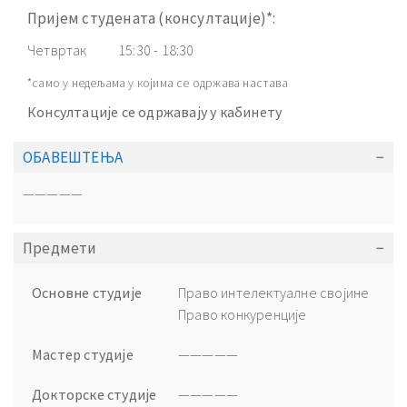
Пријем студената (консултације)*:
Четвртак
15:30 - 18:30
*само у недељама у којима се одржава настава
Консултације се одржавају у кабинету
ОБАВЕШТЕЊА
—————
Предмети
Основне студије
Право интелектуалне својине
Право конкуренције
Мастер студије
—————
Докторске студије
—————