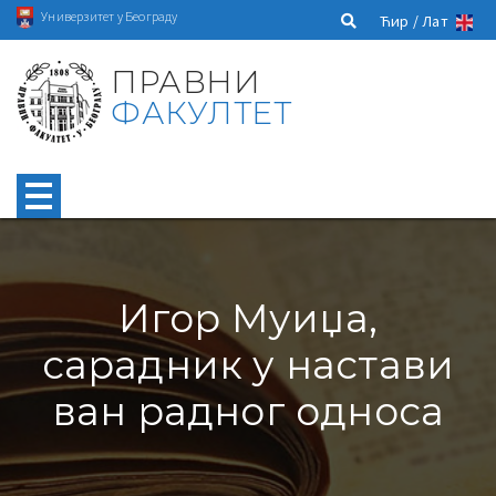
Универзитет у Београду
Ћир /
Лат
ПРАВНИ
ФАКУЛТЕТ
Игор Муиџа,
сарадник у настави
ван радног односа