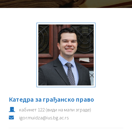
Катедра за грађанско право
кабинет
122
(види на мапи зграде)
igor.muidza@ius.bg.ac.rs