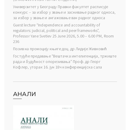
Универзитет у Београду Правни факултет расписује
конкурс – за избор у звање и заснивање радног односа,
за избор у звање и ангажовање ван радног односа
Guest lecture “Independence and accountability of
regulators: judicial, political and peer frameworks”,
Professor Yane Svetiev 25 June 2026, 5.00 – 6.00 PM, Room
236
Позив на промоцију књиге доц. др Лидије Живковић
Гостујуће предавање “Вештачка интелигенција, тржиште
рада и будућност опорезивања” Проф. др Георг
Кофлер, уторак 16. јун 18ч конференцијска сала
АНАЛИ