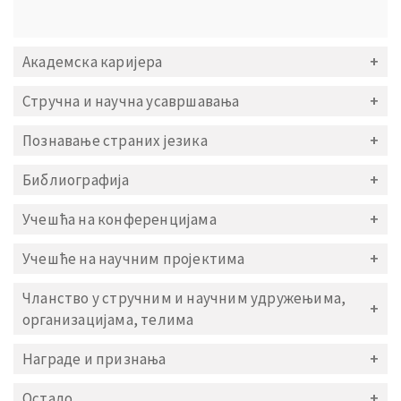
Академска каријера
Стручна и научна усавршавања
Познавање страних језика
Библиографија
Учешћа на конференцијама
Учешће на научним пројектима
Чланство у стручним и научним удружењима,
организацијама, телима
Награде и признања
Остало