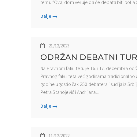
temu “Ovaj dom veruje da će debata biti bolja z
Dalje
21/12/2023
ODRŽAN DEBATNI TUR
Na Pravnom fakultetu je 16. i 17. decembra održ
Pravnog fakulteta već godinama tradicionalno o
godine ugostio čak 250 debatera i sudija iz Srbij
Petra Stanojević i Andrijana...
Dalje
11/12/2022