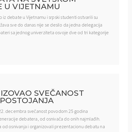
E U VIJETNAMU
z debate u Vijetnamu i srpski studenti ostvarili su
žava sve do danas nije se desilo da jedna delegacija
ebateri sa jednog univerziteta osvoje dve od tri kategorije
NIZOVAO SVEČANOST
 POSTOJANJA
e 22. decembra svečanost povodom 25 godina
eneracije debatera, od osnivača do onih najmlađih.
a od osnivanja i organizovali prezentacionu debatu na