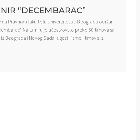
RNIR “DECEMBARAC”
 na Pravnom fakultetu Univerziteta u Beogradu održan
ecembarac“.Na turniru je učestvovalo preko 60 timova sa
va iz Beograda i Novog Sada, ugostili smo i timove iz