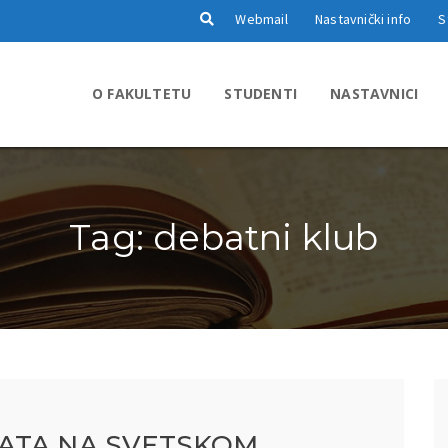
Webmail
Nastavnički info
S
O FAKULTETU
STUDENTI
NASTAVNICI
Tag: debatni klub
ATA NA SVETSKOM