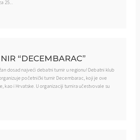
a 25...
NIR “DECEMBARAC”
an dosad najveći debatni turnir u regionu! Debatni klub
rganizuje početnički turnir Decembarac, koji je ove
e, kao i Hrvatske. U organizaciji turnira učestvovale su