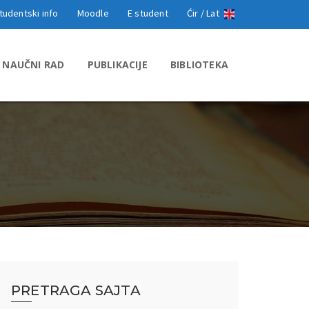
tudentski info
Moodle
E student
Ćir /
Lat
NAUČNI RAD
PUBLIKACIJE
BIBLIOTEKA
PRETRAGA SAJTA