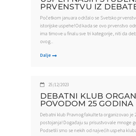
PRVENSTVU IZ DEBAT
Početkom januara održalo se Svetsko prvenstvo i
istorijske uspehe!Od kada se ovo prvenstvo odr
ima timove u finalu sve tri kategorije, niti da d
ovog...
Dalje
25/12/2023
DEBATNI KLUB ORGA
POVODOM 25 GODINA
Debatni klub Pravnog fakulteta organizovao j
postojanja! Događaju su prisustvovale mnoge g
Podsetili smo se nekih od najvećih uspeha klub