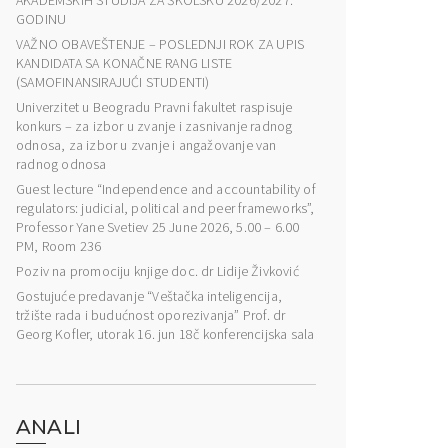
AKADEMSKIH STUDIJA ZA ŠKOLSKU 2026/2027.
GODINU
VAŽNO OBAVEŠTENJE – POSLEDNJI ROK ZA UPIS
KANDIDATA SA KONAČNE RANG LISTE
(SAMOFINANSIRAJUĆI STUDENTI)
Univerzitet u Beogradu Pravni fakultet raspisuje
konkurs – za izbor u zvanje i zasnivanje radnog
odnosa, za izbor u zvanje i angažovanje van
radnog odnosa
Guest lecture “Independence and accountability of
regulators: judicial, political and peer frameworks”,
Professor Yane Svetiev 25 June 2026, 5.00 – 6.00
PM, Room 236
Poziv na promociju knjige doc. dr Lidije Živković
Gostujuće predavanje “Veštačka inteligencija,
tržište rada i budućnost oporezivanja” Prof. dr
Georg Kofler, utorak 16. jun 18č konferencijska sala
ANALI