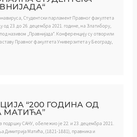
ВНИЈАДА“
онавируса, Студентски парламент Правног факултета
 од 23. до 26. децембра 2021. године, на Златибору,
под називом „Правнијада“. Конференцију су отворили
наставу Правног факултета Универзитета у Београду,
ИЈА “200 ГОДИНА ОД
 МАТИЋА”
 подршку САНУ, обележио је 22. и 23. децембра 2021.
ња Димитрија Матића, (1821-1881), правника и