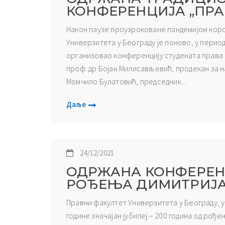
КОНФЕРЕНЦИЈА „ПРА
Након паузе проузроковане пандемијом кор
Универзитета у Београду је поново, у периоду
организовао конференцију студената права 
проф. др Бојан Милисављевић, продекан за 
Момчило Булатовић, председник...
Даље
24/12/2021
ОДРЖАНА КОНФЕРЕНЦ
РОЂЕЊА ДИМИТРИЈА
Правни факултет Универзитета у Београду, уз
године значајан јубилеј – 200 година од рође