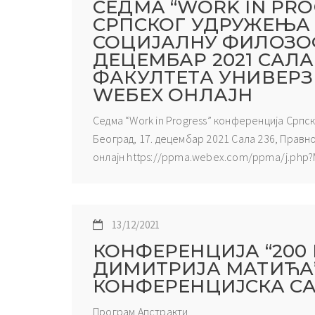
СЕДМА “WORK IN PR
СРПСКОГ УДРУЖЕЊА 
СОЦИЈАЛНУ ФИЛОЗОФИ
ДЕЦЕМБАР 2021 САЛА
ФАКУЛТЕТА УНИВЕРЗ
WЕБЕX ОНЛАЈН
Седма “Work in Progress” конференција Српс
Београд, 17. децембар 2021 Сала 236, Правн
онлајн https://ppma.webex.com/ppma/j.ph
13/12/2021
КОНФЕРЕНЦИЈА “200
ДИМИТРИЈА МАТИЋА”, 2
КОНФЕРЕНЦИЈСКА СА
Програм Апстракти