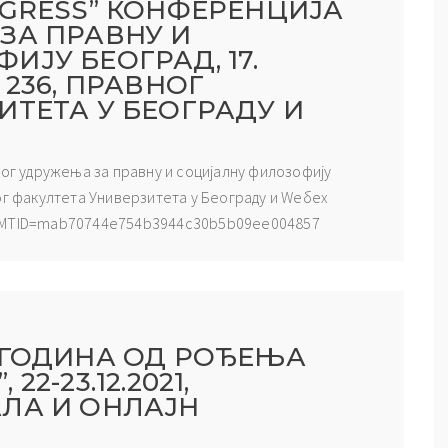
OGRESS” КОНФЕРЕНЦИЈА
ЗА ПРАВНУ И
ЈУ БЕОГРАД, 17.
 236, ПРАВНОГ
ИТЕТА У БЕОГРАДУ И
ког удружења за правну и социјалну филозофију
ог факултета Универзитета у Београду и Wебеx
p?MTID=mab70744e754b3944c30b5b09ee004857
 ГОДИНА ОД РОЂЕЊА
2-23.12.2021,
ЛА И ОНЛАЈН