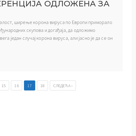
ФЕРЕНЦИЈА ОДЛОЖЕНА ЗА
жалост, ширење корона вируса по Европи приморало
међународних скупова и догађаја, да одложимо
ега један случај корона вируса, али јасно је да се он
15
16
17
18
СЛЕДЕЋА ›