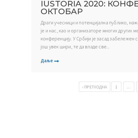
IUSTORIA 2020: КОН
ОКТОБАР
Драги учесници и потенцијална публико, на
је и нас, као и организаторе многих других 
конференцију. У Србији је засад забележен св
још увек шири, те да владе све...
Даље
‹ ПРЕТХОДНА
1
…