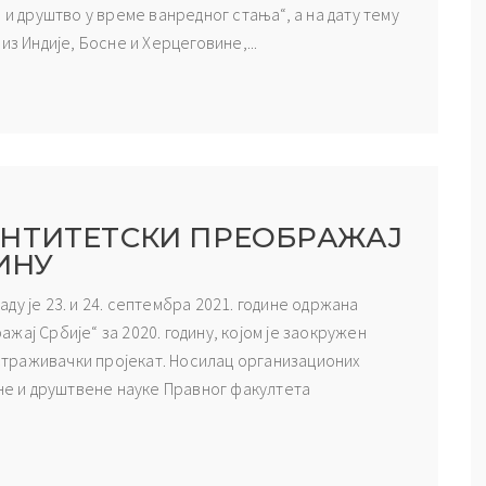
 и друштво у време ванредног стања“, а на дату тему
из Индије, Босне и Херцеговине,...
НТИТЕТСКИ ПРЕОБРАЖАЈ
ДИНУ
у је 23. и 24. септембра 2021. године одржана
ај Србије“ за 2020. годину, којом је заокружен
траживачки пројекат. Носилац организационих
вне и друштвене науке Правног факултета