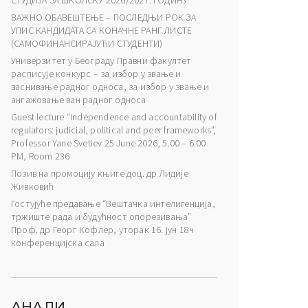
СТУДИЈА ЗА ШКОЛСКУ 2026/2027. ГОДИНУ
ВАЖНО ОБАВЕШТЕЊЕ – ПОСЛЕДЊИ РОК ЗА
УПИС КАНДИДАТА СА КОНАЧНЕ РАНГ ЛИСТЕ
(САМОФИНАНСИРАЈУЋИ СТУДЕНТИ)
Универзитет у Београду Правни факултет
расписује конкурс – за избор у звање и
заснивање радног односа, за избор у звање и
ангажовање ван радног односа
Guest lecture “Independence and accountability of
regulators: judicial, political and peer frameworks”,
Professor Yane Svetiev 25 June 2026, 5.00 – 6.00
PM, Room 236
Позив на промоцију књиге доц. др Лидије
Живковић
Гостујуће предавање “Вештачка интелигенција,
тржиште рада и будућност опорезивања”
Проф. др Георг Кофлер, уторак 16. јун 18ч
конференцијска сала
АНАЛИ