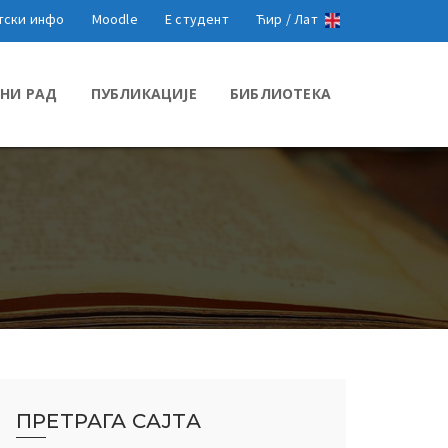
тски инфо
Moodle
Е студент
Ћир /
Лат
НИ РАД
ПУБЛИКАЦИЈЕ
БИБЛИОТЕКА
ПРЕТРАГА САЈТА