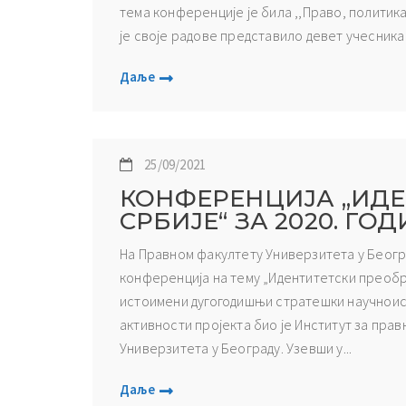
тема конференције је била ,,Право, политика
је своје радове представило девет учесника 
Даље
25/09/2021
КОНФЕРЕНЦИЈА „ИДЕ
СРБИЈЕ“ ЗА 2020. ГО
На Правном факултету Универзитета у Београд
конференција на тему „Идентитетски преображ
истоимени дугогодишњи стратешки научноис
активности пројекта био је Институт за пра
Универзитета у Београду. Узевши у...
Даље