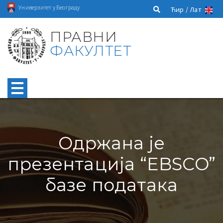
Универзитет у Београду
Ћир /
Лат
ПРАВНИ
ФАКУЛТЕТ
Одржана је
презентација “EBSCO”
базе података