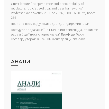
Guest lecture “Independence and accountability of
regulators: judicial, political and peer frameworks”,
Professor Yane Svetiev 25 June 2026, 5.00 – 6.00 PM, Room
236
Позив на промоцију књиге доц. др Лидије Живковић
Гостујуће предавање “Вештачка интелигенција, тржиште
рада и будућност опорезивања” Проф. др Георг
Кофлер, уторак 16. јун 18ч конференцијска сала
АНАЛИ