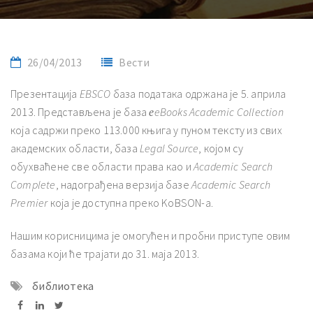
26/04/2013
Вести
Презентација
EBSCO
база података одржана је 5. априла
2013. Представљена је база
еeBooks Academic Collection
која садржи преко 113.000 књига у пуном тексту из свих
академских области, база
Legal Source
, којом су
обухваћене све области права као и
Academic Search
Complete
, надограђена верзија базе
Academic Search
Premier
која је доступна преко KoBSON-а.
Нашим корисницима је омогућен и пробни приступе овим
базама који ће трајати до 31. маја 2013.
библиотека