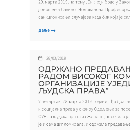
29. марта 2019, на тему „Бик који боде у Зак
доношења Савиног Номоканона. Професорка 
санкционисања случајева када бик који је скл
Даље
28/03/2019
ОДРЖАНО ПРЕДАВАЊ
РАДОМ ВИСОКОГ КО
ОРГАНИЗАЦИЈЕ УЈЕД
ЉУДСКА ПРАВА”
У четвртак, 28. марта 2019. године, гђа Дра
и социјална права у оквиру Одељења за пос
ОУН за људска права из Женеве, посетила је
је и сама дипломирала, и одржала предавање 