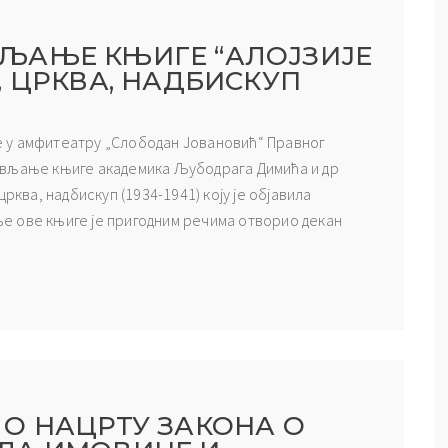
ЉАЊЕ КЊИГЕ “АЛОЈЗИЈЕ
, ЦРКВА, НАДБИСКУП
 је у амфитеатру „Слободан Јовановић“ Правног
ављање књиге академика Љубодрага Димића и др
рква, надбискуп (1934-1941) коју је објавила
е ове књиге је пригодним речима отворио декан
О НАЦРТУ ЗАКОНА О