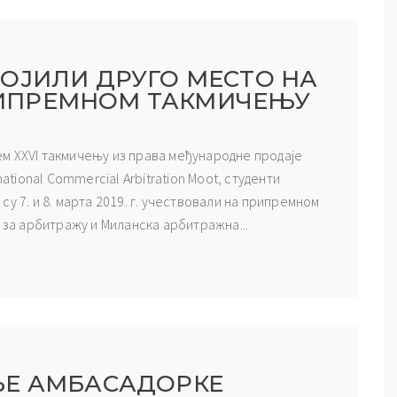
ОЈИЛИ ДРУГО МЕСТО НА
ИПРЕМНОМ ТАКМИЧЕЊУ
м XXVI такмичењу из права међународне продаје
ational Commercial Arbitration Moot, студенти
у 7. и 8. марта 2019. г. учествовали на припремном
а за арбитражу и Миланска арбитражна...
ЊЕ АМБАСАДОРКЕ