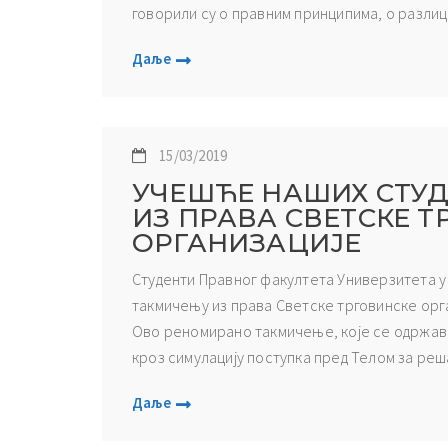
говорили су о правним принципима, о разлици
Даље
15/03/2019
УЧЕШЋЕ НАШИХ СТУ
ИЗ ПРАВА СВЕТСКЕ Т
ОРГАНИЗАЦИЈЕ
Студенти Правног факултета Универзитета у 
такмичењу из права Светске трговинске орган
Ово реномирано такмичење, које се одржава 
кроз симулацију поступка пред Телом за реш
Даље