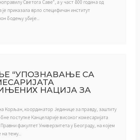
оноправилу Светога Саве“, а у част 800 година од
је приказала врло специфичан институт
он бодењу убије...
Е “УПОЗНАВАЊЕ СА
МЕСАРИЈАТА
ИЊЕНИХ НАЦИЈА ЗА
гана Корљан, координатор Јединице за правду, заштиту
ебне поступке Канцеларије високог комесаријата
 Правни факултет Универзитета у Београду, на којем
на тему...