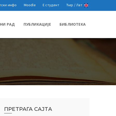
тски инфо
Moodle
Е студент
Ћир /
Лат
НИ РАД
ПУБЛИКАЦИЈЕ
БИБЛИОТЕКА
ПРЕТРАГА САЈТА