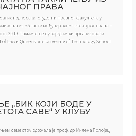
ЧАЈНОГ ПРАВА
саних поднесака, студенти Правног факултета у
акмичења из области међународног стечајног права –
w Moot 2019. Такмичење су заједнички организовали
 of Law и Queensland University of Technology School
 „БИК КОЈИ БОДЕ У
ОГА САВЕ“ У КЛУБУ
њем семестру одржала је проф. др Милена Полојац