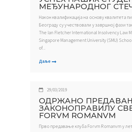
МЕЂУНАРОДНОГ СТЕ
Након квалификација на основу квалитета пи
Београду су учествовали у завршној фази т
The Ian Fletcher International Insolvency La
Singapore Management University (SMU) School
of...
Даље
29/03/2019
ОДРЖАНО ПРЕДАВАЊЕ
ЗАКОНОПРАВИЛУ СВЕТ
FORVM ROMANVM
Прво предавање клуба Forvm Romanvm у лет