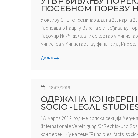
УТВРЂИВАЊУ ПОРЕК
ПОСЕБНОМ ПОРЕЗУ 
У оквиру Општег семинара, дана 20. марта 20
Расправа о Нацрту Закона о утврђивању пор
Радомир Илић, државни секретар у Министар
министра у Министарству финансија, Миросла
Даље
18/03/2019
ОДРЖАНА КОНФЕРЕНЦИ
SOCIO -LEGAL STUDIES
18. марта 2019. године српска секција Међу
(Internationale Vereinigung für Rechts- und S
конференцију на тему “Principles, facts, soci