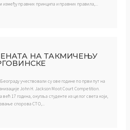
 између правних принципа и правних правила,...
ДЕНАТА НА ТАКМИЧЕЊУ
РГОВИНСКЕ
Београду учествовали су ове године по први пут на
изације John H. Jackson Moot Court Competition.
већ 17 година, окупља студенте из целог света који,
авање спорова СТО,...