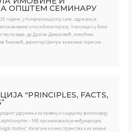
ЛА ИМОВИНЕ И
НА ОПШТЕМ СЕМИНАРУ
19. године, у Конференцијској сали, одржана је
екла имовине и посебном порезу. Учесници су били:
ству правде, др Драган Демировић, помоћник
в Ђиновић, директор Центра за велике пореске...
ЈА “PRINCIPLES, FACTS,
”
народног удружења за правну и социјалну филозофију
ozialphilosophie – IVR) организовала је међународну
o-legal studies”. Излагачи из иностранства и из земље