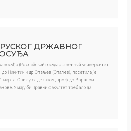
 РУСКОГ ДРЖАВНОГ
ВОСУЂА
правосуђа (Российский государственный университет
. др Никитин и др Опаљев (Опалев), посетила је
. марта. Они су са деканом, проф. др Зораном
нове. У мају би Правни факултет требало да