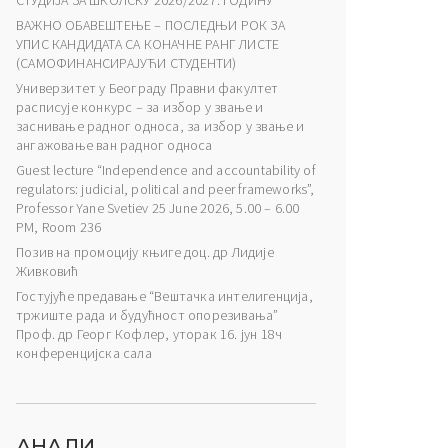
СТУДИЈА ЗА ШКОЛСКУ 2026/2027. ГОДИНУ
ВАЖНО ОБАВЕШТЕЊЕ – ПОСЛЕДЊИ РОК ЗА
УПИС КАНДИДАТА СА КОНАЧНЕ РАНГ ЛИСТЕ
(САМОФИНАНСИРАЈУЋИ СТУДЕНТИ)
Универзитет у Београду Правни факултет
расписује конкурс – за избор у звање и
заснивање радног односа, за избор у звање и
ангажовање ван радног односа
Guest lecture “Independence and accountability of
regulators: judicial, political and peer frameworks”,
Professor Yane Svetiev 25 June 2026, 5.00 – 6.00
PM, Room 236
Позив на промоцију књиге доц. др Лидије
Живковић
Гостујуће предавање “Вештачка интелигенција,
тржиште рада и будућност опорезивања”
Проф. др Георг Кофлер, уторак 16. јун 18ч
конференцијска сала
АНАЛИ