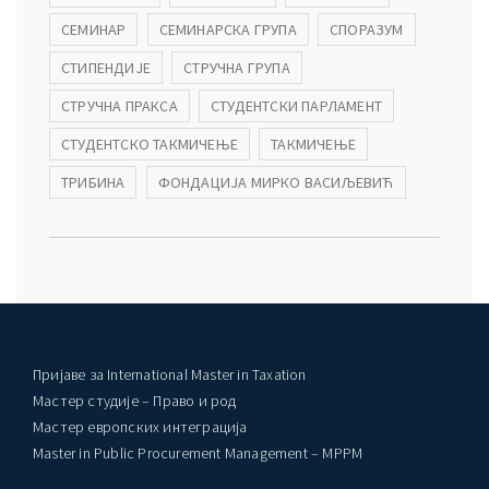
СЕМИНАР
СЕМИНАРСКА ГРУПА
СПОРАЗУМ
СТИПЕНДИЈЕ
СТРУЧНА ГРУПА
СТРУЧНА ПРАКСА
СТУДЕНТСКИ ПАРЛАМЕНТ
СТУДЕНТСКО ТАКМИЧЕЊЕ
ТАКМИЧЕЊЕ
ТРИБИНА
ФОНДАЦИЈА МИРКО ВАСИЉЕВИЋ
Пријаве за International Master in Taxation
Мастер студије – Право и род
Мастер европских интеграција
Master in Public Procurement Management – MPPM