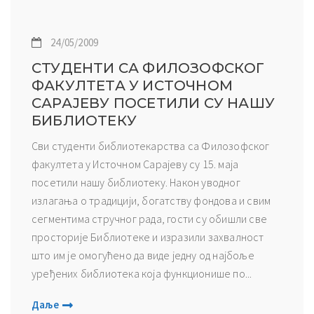
24/05/2009
СТУДЕНТИ СА ФИЛОЗОФСКОГ
ФАКУЛТЕТА У ИСТОЧНОМ
САРАЈЕВУ ПОСЕТИЛИ СУ НАШУ
БИБЛИОТЕКУ
Сви студенти библиотекарства са Филозофског
факултета у Источном Сарајеву су 15. маја
посетили нашу библиотеку. Након уводног
излагања о традицији, богатству фондова и свим
сегментима стручног рада, гости су обишли све
просторије Библиотеке и изразили захвалност
што им је омогућено да виде једну од најбоље
уређених библиотека која функционише по...
Даље