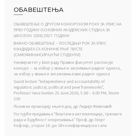
ОБАВЕШТЕЊА
ОБАВЕШТЕЊЕ О ДРУГОМ КОНКУРСНОМ РОКУ ЗА УПИС НА
ПРВУ ГОДИНУ ОСНОВНИХ АКАДЕМСКИХ СТУДИЈА ЗА
ШКОЛСКУ 2026/2027. ГОДИНУ
ВАЖНО ОБАВЕШТЕЊЕ – ПОСЛЕДЊИ РОК ЗА УПИС
КАНДИДАТА СА КОНАЧНЕ РАНГ ЛИСТЕ
(САМОФИНАНСИРАЈУЋИ СТУДЕНТИ)
Универзитет у Београду Правни факултет расписује
конкурс – за избор у звање и заснивање радног односа,
за избор у звање и ангажовање ван радног односа
Guest lecture “Independence and accountability of
regulators: judicial, political and peer frameworks”,
Professor Yane Svetiev 25 June 2026, 5.00 – 6.00 PM, Room
236
Позив на промоцију књиге доц. др Лидије Живковић
Гостујуће предавање “Вештачка интелигенција, тржиште
рада и будућност опорезивања” Проф. др Георг
Кофлер, уторак 16. јун 18ч конференцијска сала