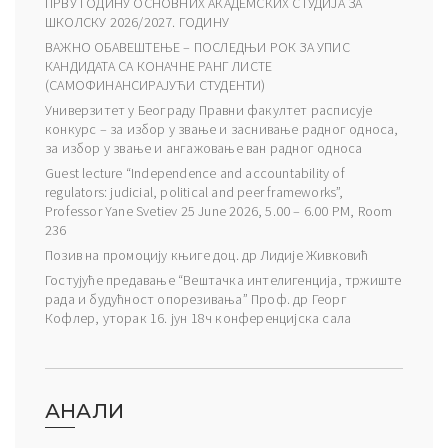
ПРВУ ГОДИНУ ОСНОВНИХ АКАДЕМСКИХ СТУДИЈА ЗА
ШКОЛСКУ 2026/2027. ГОДИНУ
ВАЖНО ОБАВЕШТЕЊЕ – ПОСЛЕДЊИ РОК ЗА УПИС
КАНДИДАТА СА КОНАЧНЕ РАНГ ЛИСТЕ
(САМОФИНАНСИРАЈУЋИ СТУДЕНТИ)
Универзитет у Београду Правни факултет расписује
конкурс – за избор у звање и заснивање радног односа,
за избор у звање и ангажовање ван радног односа
Guest lecture “Independence and accountability of
regulators: judicial, political and peer frameworks”,
Professor Yane Svetiev 25 June 2026, 5.00 – 6.00 PM, Room
236
Позив на промоцију књиге доц. др Лидије Живковић
Гостујуће предавање “Вештачка интелигенција, тржиште
рада и будућност опорезивања” Проф. др Георг
Кофлер, уторак 16. јун 18ч конференцијска сала
АНАЛИ