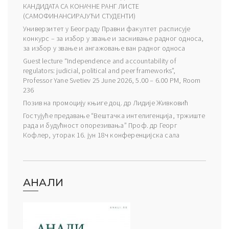
КАНДИДАТА СА КОНАЧНЕ РАНГ ЛИСТЕ
(САМОФИНАНСИРАЈУЋИ СТУДЕНТИ)
Универзитет у Београду Правни факултет расписује
конкурс – за избор у звање и заснивање радног односа,
за избор у звање и ангажовање ван радног односа
Guest lecture “Independence and accountability of
regulators: judicial, political and peer frameworks”,
Professor Yane Svetiev 25 June 2026, 5.00 – 6.00 PM, Room
236
Позив на промоцију књиге доц. др Лидије Живковић
Гостујуће предавање “Вештачка интелигенција, тржиште
рада и будућност опорезивања” Проф. др Георг
Кофлер, уторак 16. јун 18ч конференцијска сала
АНАЛИ