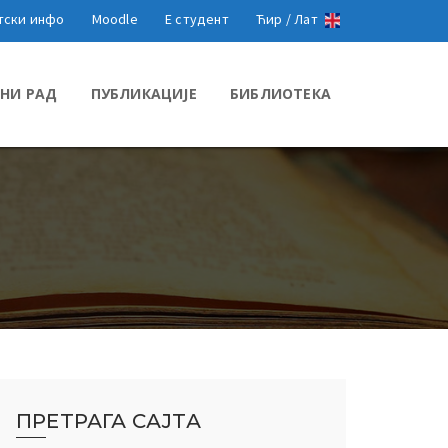
тски инфо
Moodle
Е студент
Ћир /
Лат
НИ РАД
ПУБЛИКАЦИЈЕ
БИБЛИОТЕКА
ПРЕТРАГА САЈТА