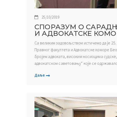
25/10/2019
СПОРАЗУМ О САРАД
И АДВОКАТСКЕ КОМО
Са великим задовољством истичемо да је 25.
Правног факултета и Адвокатске коморе Бео
бројем адвоката, високим носиоцима судске,
адвокатском саветовању“ које се одржавало н
Даље