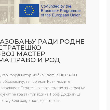
РАЗОВАЊУ РАДИ РОДНЕ
 СТРАТЕШКО
ЗВОЈ МАСТЕР
МА ПРАВО И РОД
, као координатор, добио Erasmus Plus KA203
 образовању, за пројекат: Нови квалитет
ноправност Стратешко партнерство за изградњу
јекат ће трајати три године. Проф. Др Драгица
ета у Београду је координаторка...