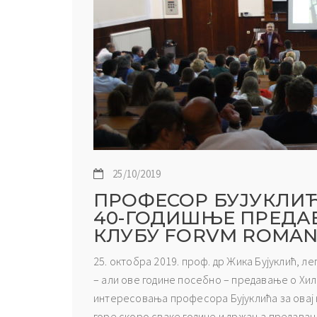
25/10/2019
ПРОФЕСОР БУЈУКЛИ
40-ГОДИШЊЕ ПРЕДА
КЛУБУ FORVM ROMA
25. октобра 2019. проф. др Жика Бујуклић, л
– али ове године посебно – предавање о Хи
интересовања професора Бујуклића за овај 
горе скоро сваке године и држања предавања 