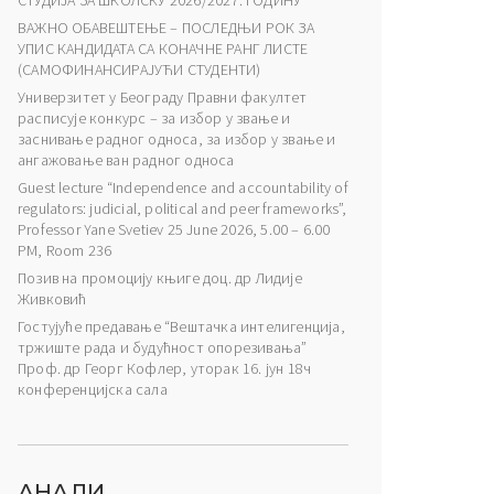
СТУДИЈА ЗА ШКОЛСКУ 2026/2027. ГОДИНУ
ВАЖНО ОБАВЕШТЕЊЕ – ПОСЛЕДЊИ РОК ЗА
УПИС КАНДИДАТА СА КОНАЧНЕ РАНГ ЛИСТЕ
(САМОФИНАНСИРАЈУЋИ СТУДЕНТИ)
Универзитет у Београду Правни факултет
расписује конкурс – за избор у звање и
заснивање радног односа, за избор у звање и
ангажовање ван радног односа
Guest lecture “Independence and accountability of
regulators: judicial, political and peer frameworks”,
Professor Yane Svetiev 25 June 2026, 5.00 – 6.00
PM, Room 236
Позив на промоцију књиге доц. др Лидије
Живковић
Гостујуће предавање “Вештачка интелигенција,
тржиште рада и будућност опорезивања”
Проф. др Георг Кофлер, уторак 16. јун 18ч
конференцијска сала
АНАЛИ