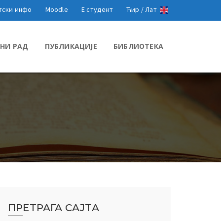
тски инфо
Moodle
Е студент
Ћир /
Лат
НИ РАД
ПУБЛИКАЦИЈЕ
БИБЛИОТЕКА
ПРЕТРАГА САЈТА