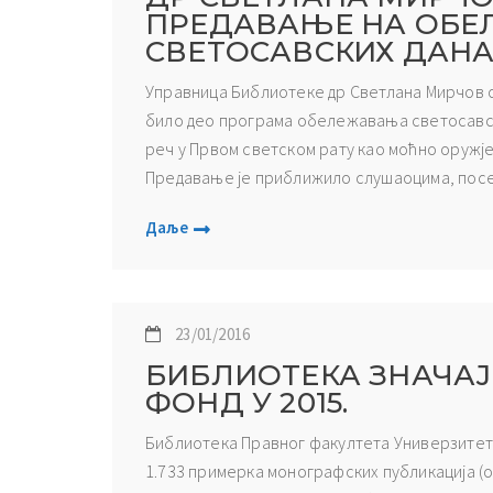
ПРЕДАВАЊЕ НА ОБ
СВЕТОСАВСКИХ ДАН
Управница Библиотеке др Светлана Мирчов од
било део програма обележавања светосавски
реч у Првом светском рату као моћно оружје
Предавање је приближило слушаоцима, посеб
Даље
23/01/2016
БИБЛИОТЕКА ЗНАЧА
ФОНД У 2015.
Библиотека Правног факултета Универзитета 
1.733 примерка монографских публикација (од