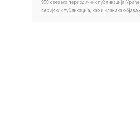
950 свезака периодичних публикација. Урађе
серијских публикација, као и чланака објав