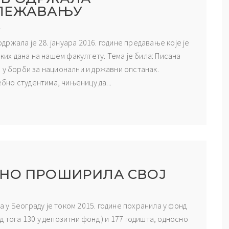
ЕЛЕЖАВАЊУ
А
ржала је 28. јануара 2016. године предавање које је
х дана на нашем факултету. Тема је била: Писана
 у борби за национални и државни опстанак.
но студентима, чињеницу да...
ЈНО ПРОШИРИЛА СВОЈ
у Београду је током 2015. године похранила у фонд
 тога 130 у депозитни фонд ) и 177 годишта, односно