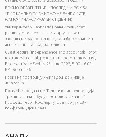
СТУДИЈА ЗА ШКОЛСКУ 2026/2027. ГОДИНУ
ВАЖНО ОБАВЕШТЕЊЕ – ПОСЛЕДЊИ РОК ЗА
УПИС КАНДИДАТА СА КОНАЧНЕ РАНГ ЛИСТЕ
(САМОФИНАНСИРАЈУЋИ СТУДЕНТИ)
Универзитет у Београду Правни факултет
расписује конкурс – за избор у звање и
заснивање радног односа, за избор у звање и
ангажовање ван радног односа
Guest lecture “Independence and accountability of
regulators: judicial, political and peer frameworks”,
Professor Yane Svetiev 25 June 2026, 5.00 – 6.00
PM, Room 236
Позив на промоцију књиге доц. др Лидије
Живковић
Гостујуће предавање “Вештачка интелигенција,
тржиште рада и будућност опорезивања”
Проф. др Георг Кофлер, уторак 16. јун 18ч
конференцијска сала
АНАЛИ