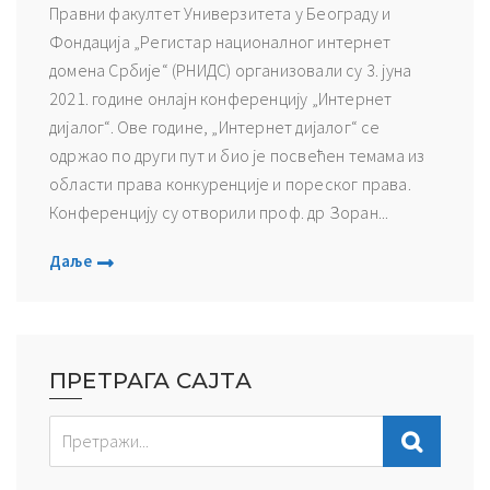
Правни факултет Универзитета у Београду и
Фондација „Регистар националног интернет
домена Србије“ (РНИДС) организовали су 3. јуна
2021. године онлајн конференцију „Интернет
дијалог“. Ове године, „Интернет дијалог“ се
одржао по други пут и био је посвећен темама из
области права конкуренције и пореског права.
Конференцију су отворили проф. др Зоран...
Даље
ПРЕТРАГА САЈТА