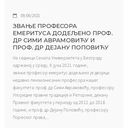
09/06/2021
ЗВАЊЕ ПРОФЕСОРА
ЕМЕРИТУСА ДОДЕЉЕНО ПРОФ.
ДР СИМИ АВРАМОВИЋУ И
ПРОФ. ДР ДЕЈАНУ ПОПОВИЋУ
На седници Сената Универзитета у Београду
одржаној у среду, 9. јуна 2021. године,
звање професор емеритус додељено је двојици
недавно пензионисаних професора нашег
факултета: проф. др Сими Аврамовићу, професору
Упоредне правне традиције и Реторике, декану
Правног факултета у периоду од 2012. до 2018.
године, и проф. др Дејану Поповићу, професору
Пореског права,...