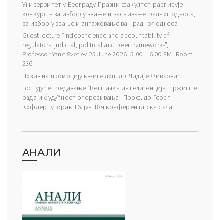
Универзитет у Београду Правни факултет расписује
конкурс – за избор у звање и заснивање радног односа,
за избор у звање и ангажовање ван радног односа
Guest lecture “Independence and accountability of
regulators: judicial, political and peer frameworks”,
Professor Yane Svetiev 25 June 2026, 5.00 – 6.00 PM, Room
236
Позив на промоцију књиге доц. др Лидије Живковић
Гостујуће предавање “Вештачка интелигенција, тржиште
рада и будућност опорезивања” Проф. др Георг
Кофлер, уторак 16. јун 18ч конференцијска сала
АНАЛИ