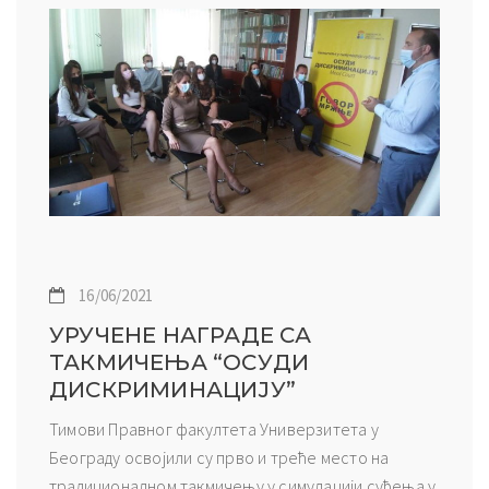
16/06/2021
УРУЧЕНЕ НАГРАДЕ СА
ТАКМИЧЕЊА “ОСУДИ
ДИСКРИМИНАЦИЈУ”
Тимови Правног факултета Универзитета у
Београду освојили су прво и треће место на
традиционалном такмичењу у симулацији суђења у