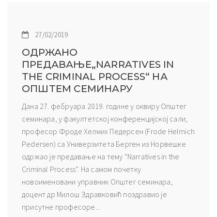
27/02/2019
ОДРЖАНО
ПРЕДАВАЊЕ„NARRATIVES IN
THE CRIMINAL PROCESS“ НА
ОПШТЕМ СЕМИНАРУ
Дана 27. фебруара 2019. године у оквиру Општег
семинара, у факултетској конференцијској сали,
професор Фроде Хелмих Педерсен (Frode Helmich
Pedersen) са Универзитета Берген из Норвешке
одржао је предавање на тему “Narratives in the
Criminal Process”. На самом почетку
новоименовани управник Општег семинара,
доцент др Милош Здравковић поздравио је
присутне професоре...