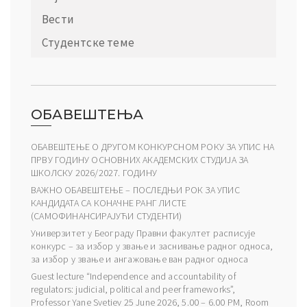
Вести
Студентске теме
ОБАВЕШТЕЊА
ОБАВЕШТЕЊЕ О ДРУГОМ КОНКУРСНОМ РОКУ ЗА УПИС НА
ПРВУ ГОДИНУ ОСНОВНИХ АКАДЕМСКИХ СТУДИЈА ЗА
ШКОЛСКУ 2026/2027. ГОДИНУ
ВАЖНО ОБАВЕШТЕЊЕ – ПОСЛЕДЊИ РОК ЗА УПИС
КАНДИДАТА СА КОНАЧНЕ РАНГ ЛИСТЕ
(САМОФИНАНСИРАЈУЋИ СТУДЕНТИ)
Универзитет у Београду Правни факултет расписује
конкурс – за избор у звање и заснивање радног односа,
за избор у звање и ангажовање ван радног односа
Guest lecture “Independence and accountability of
regulators: judicial, political and peer frameworks”,
Professor Yane Svetiev 25 June 2026, 5.00 – 6.00 PM, Room