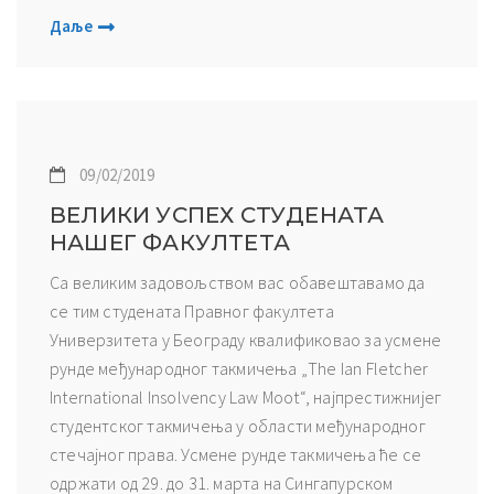
Даље
09/02/2019
ВЕЛИКИ УСПЕХ СТУДЕНАТА
НАШЕГ ФАКУЛТЕТА
Са великим задовољством вас обавештавамо да
се тим студената Правног факултета
Универзитета у Београду квалификовао за усмене
рунде међународног такмичења „The Ian Fletcher
International Insolvency Law Moot“, најпрестижнијег
студентског такмичења у области међународног
стечајног права. Усмене рунде такмичења ће се
одржати од 29. до 31. марта на Сингапурском