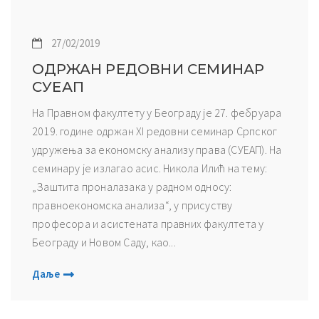
27/02/2019
ОДРЖАН РЕДОВНИ СЕМИНАР
СУЕАП
На Правном факултету у Београду је 27. фебруара
2019. године одржан XI редовни семинар Српског
удружења за економску анализу права (СУЕАП). На
семинару је излагао асис. Никола Илић на тему:
„Заштита проналазака у радном односу:
правноекономска анализа“, у присуству
професора и асистената правних факултета у
Београду и Новом Саду, као...
Даље