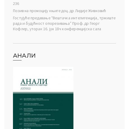
236
Позив на промоцију књиге доц. др Лидије Живковић
Гостујуће предавање “Вештачка интелигенција, тржиште
рада и будућност опорезивања” Проф. др Георг
Кофлер, уторак 16. јун 18ч конференцијска сала
АНАЛИ