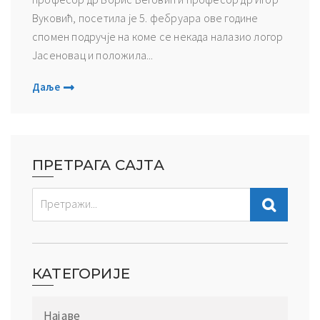
Вуковић, посетила је 5. фебруара ове године
спомен подручје на коме се некада налазио логор
Јасеновац и положила...
Даље
ПРЕТРАГА САЈТА
КАТЕГОРИЈЕ
Најаве