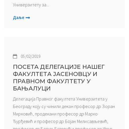
Универзитету за...
Даље
05/02/2019
ПОСЕТА ДЕЛЕГАЦИЈЕ НАШЕГ
ФАКУЛТЕТА ЈАСЕНОВЦУ И
ПРАВНОМ ФАКУЛТЕТУ У
БАЊАЛУЦИ
Делегација Правног факултета Универзитета у
Београду коју су чинили декан професор др Зоран
Мирковић, продекани професор др Mарко
Ђурђевић и професор др Бојан Милисављевић,
професор др Борис Беговић и професор др Игор