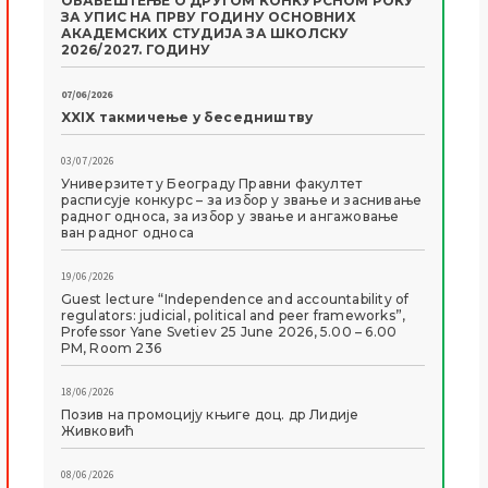
ОБАВЕШТЕЊЕ О ДРУГОМ КОНКУРСНОМ РОКУ
ЗА УПИС НА ПРВУ ГОДИНУ ОСНОВНИХ
АКАДЕМСКИХ СТУДИЈА ЗА ШКОЛСКУ
2026/2027. ГОДИНУ
07/06/2026
XXIX такмичење у беседништву
03/07/2026
Универзитет у Београду Правни факултет
расписује конкурс – за избор у звање и заснивање
радног односа, за избор у звање и ангажовање
ван радног односа
19/06/2026
Guest lecture “Independence and accountability of
regulators: judicial, political and peer frameworks”,
Professor Yane Svetiev 25 June 2026, 5.00 – 6.00
PM, Room 236
18/06/2026
Позив на промоцију књиге доц. др Лидије
Живковић
08/06/2026