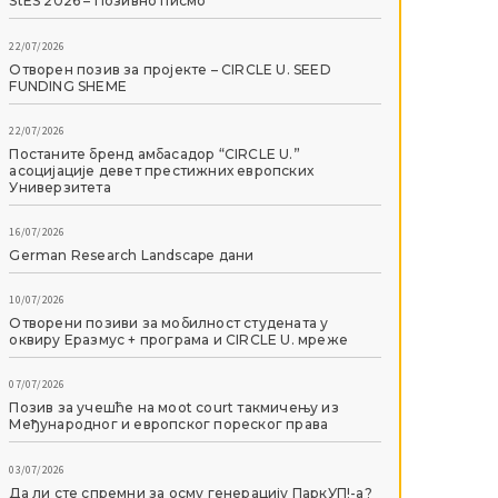
StES 2026 – Позивно писмо
22/07/2026
Отворен позив за пројекте – CIRCLE U. SEED
FUNDING SHEME
22/07/2026
Постаните бренд амбасадор “CIRCLE U.”
асоцијације девет престижних европских
Универзитета
16/07/2026
German Research Landscape дани
10/07/2026
Отворени позиви за мобилност студената у
оквиру Еразмус + програма и CIRCLE U. мреже
07/07/2026
Позив за учешће на мoot court такмичењу из
Међународног и европског пореског права
03/07/2026
Да ли сте спремни за осму генерацију ПаркУП!-а?