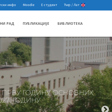
тски инфо
Moodle
Е студент
Ћир /
Лат
НИ РАД
ПУБЛИКАЦИЈЕ
БИБЛИОТЕКА
 ПРВУ ГОДИНУ ОСНОВНИХ
27. ГОДИНУ