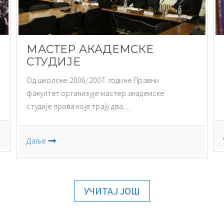
МАСТЕР АКАДЕМСКЕ
СТУДИЈЕ
Од школске 2006/2007. године Правни
факултет организује мастер академске
студије права које трају два…
Даље
УЧИТАЈ ЈОШ