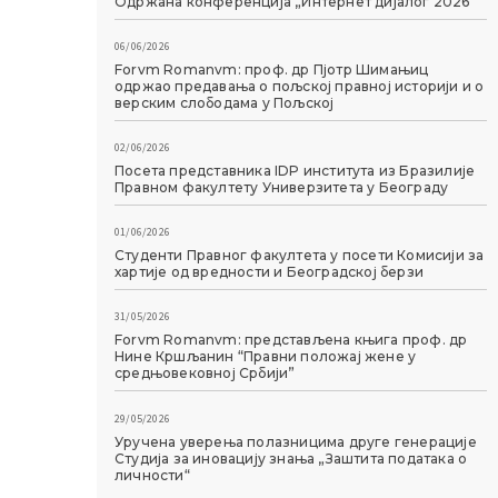
Одржана конференција „Интернет дијалог 2026“
06/06/2026
Forvm Romanvm: проф. др Пјотр Шимањиц
одржао предавања о пољској правној историји и о
верским слободама у Пољској
02/06/2026
Посета представника IDP института из Бразилије
Правном факултету Универзитета у Београду
01/06/2026
Студенти Правног факултета у посети Комисији за
хартије од вредности и Београдској берзи
31/05/2026
Forvm Romanvm: представљена књига проф. др
Нине Кршљанин “Правни положај жене у
средњовековној Србији”
29/05/2026
Уручена уверења полазницима друге генерације
Студија за иновацију знања „Заштита података о
личности“