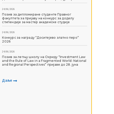
24/06/2026
Позив за дипломиране студенте Правног
факултета за пријаву на конкурс за доделу
стипендије за мастер академске студије
24/06/2026
Конкурс за награду “Доситејево златно перо”
2026
24/06/2026
Позив за летњу школу на Охриду “Investment Law
and the Rule of Law in a Fragmented World: National
and Regional Perspectives” пријаве до 28. јуна
Даље