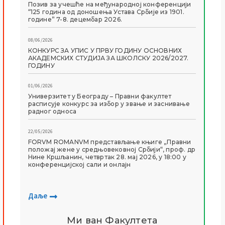
Позив за учешће на међународној конференцији
“125 година од доношења Устава Србије из 1901.
године” 7-8. децембар 2026.
08/06/2026
КОНКУРС ЗА УПИС У ПРВУ ГОДИНУ ОСНОВНИХ
АКАДЕМСКИХ СТУДИЈА ЗА ШКОЛСКУ 2026/2027.
ГОДИНУ
01/06/2026
Универзитет у Београду – Правни факултет
расписује конкурс за избор у звање и заснивање
радног односа
22/05/2026
FORVM ROMANVM представљање књиге „Правни
положај жене у средњовековној Србији“, проф. др
Нине Кршљанин, четвртак 28. мај 2026, у 18:00 у
конференцијској сали и онлајн
Даље
Ми ван Факултета