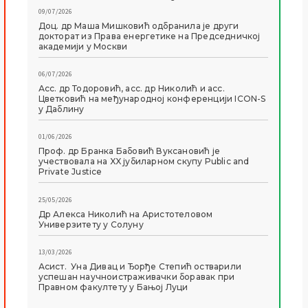
09/07/2026
Доц. др Маша Мишковић одбранила је други
докторат из Права енергетике на Председничкој
академији у Москви
06/07/2026
Асс. др Тодоровић, асс. др Николић и асс.
Цветковић на међународној конференцији ICON-S
у Даблину
01/06/2026
Проф. др Бранка Бабовић Вуксановић је
учествовала на XX јубиларном скупу Public and
Private Justice
25/05/2026
Др Алекса Николић на Аристотеловом
Универзитету у Солуну
13/03/2026
Асист. Уна Дивац и Ђорђе Степић остварили
успешан научноистраживачки боравак при
Правном факултету у Бањој Луци