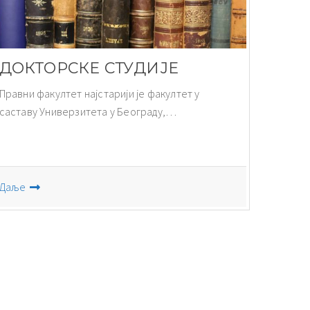
ДОКТОРСКЕ СТУДИЈЕ
Правни факултет најстарији је факултет у
саставу Универзитета у Београду,…
Даље