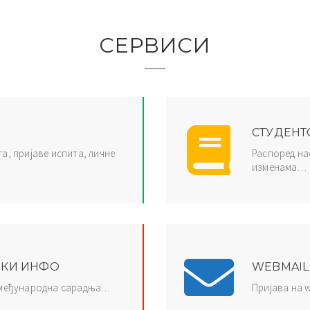
СЕРВИСИ
СТУДЕНТ
а, пријаве испита, личне
Распоред на
изменама…
ЧКИ ИНФО
WEBMAIL
 међународна сарадња…
Пријава на 