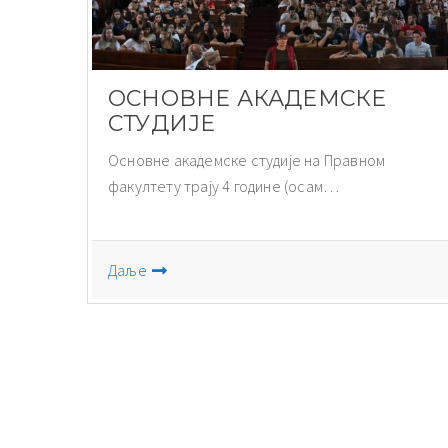
ОСНОВНЕ АКАДЕМСКЕ
СТУДИЈЕ
Основне академске студије на Правном
факултету трају 4 године (осам…
Даље