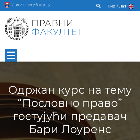
Универзитет у Београду
Ћир /
Лат
ПРАВНИ
ФАКУЛТЕТ
Одржан курс на тему
“Пословно правo”
гостујући предавач
Бари Лоуренс