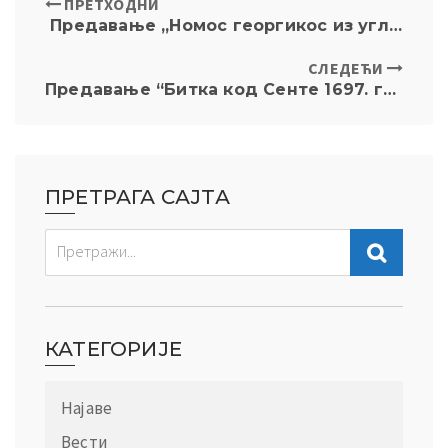
ПРЕТХОДНИ
Предавање „Номос георгикос из угла једног филолога“ одржано у клубу Forvm Romanvm
СЛЕДЕЋИ
Предавање “Битка код Сенте 1697. године” одржано у клубу Forvm Romanvm
ПРЕТРАГА САЈТА
КАТЕГОРИЈЕ
Најаве
Вести