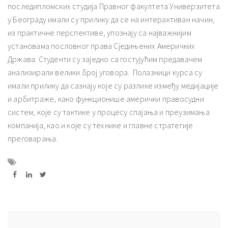
последипломских студија Правног факултета Универзитета
у Београду имали су прилику да се на интерактиван начин,
из практичне перспективе, упознају са најважнијим
установама пословног права Сједињених Америчких
Држава. Студенти су заједно са гостујућим предавачем
анализирали велики број уговора. Полазници курса су
имали прилику да сазнају које су разлике између медијације
и арбитраже, како функционише амерички правосудни
систем, које су тактике у процесу спајања и преузимања
компанија, као и које су технике и главне стратегије
преговарања.