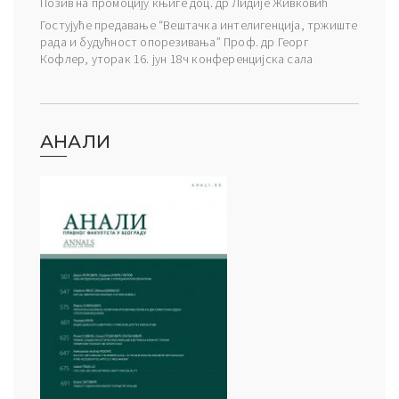
Позив на промоцију књиге доц. др Лидије Живковић
Гостујуће предавање “Вештачка интелигенција, тржиште
рада и будућност опорезивања” Проф. др Георг
Кофлер, уторак 16. јун 18ч конференцијска сала
АНАЛИ