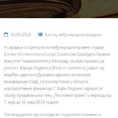
16/05/2019
Вести
,
међународна сарадња
У сарадњи са Центром за међународне правне студије
(
Center for International Legal Studies
) из Салзбурга Правни
факултет Универзитета у Београду је имао прилику да
угости г. Барија Лоуренса (
Barry H. Lawrence
), једног од
водећих адвоката Државне адвокатске коморе
Калифорније (САД), са експертизом у области
корпоративних финансија. Г. Бари Лоуренс одржао је
серију предавања на тему „Пословно право“ у периоду од
7. маја до 16. маја 2019. године.
Током додатног курса педесет студената основних и